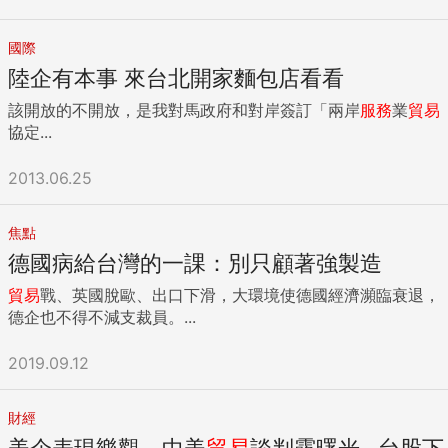
國際
陸企有本事 來台北開家麵包店看看
該開放的不開放，是我對馬政府和對岸簽訂「兩岸
服務
業
貿易
協定...
2013.06.25
焦點
德國病給台灣的一課：別只顧著強製造
貿易
戰、英國脫歐、出口下滑，大環境使德國經濟瀕臨衰退，
德企也不得不減支裁員。...
2019.09.12
財經
美企表現樂觀，中美
貿易
談判露曙光...台股下