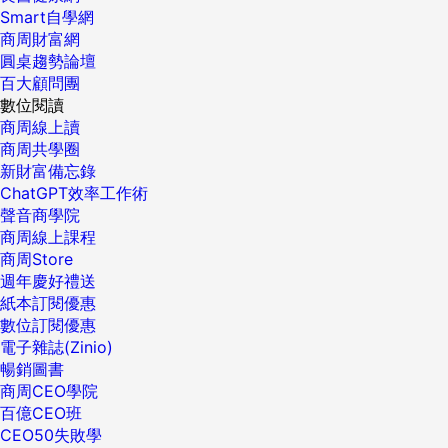
Smart自學網
商周財富網
圓桌趨勢論壇
百大顧問團
數位閱讀
商周線上讀
商周共學圈
新財富備忘錄
ChatGPT效率工作術
聲音商學院
商周線上課程
商周Store
週年慶好禮送
紙本訂閱優惠
數位訂閱優惠
電子雜誌(Zinio)
暢銷圖書
商周CEO學院
百億CEO班
CEO50失敗學