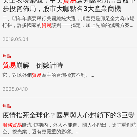
步投資佈局，股市大咖點名3大產業商機
二、明年年底要舉行美國總統大選，川普更是卯足全力為市場
打拼，許多國家的
貿易
談判一一搞定，加上先前的減稅方案...
2019.05.04
焦點
貿易
崩解 倒數計時
它，對以外銷
貿易
為主的台灣極其不利。...
2025.04.10
焦點
疫情掐死全球化？國界與人心封鎖下的3巨變
服務
貿易
斷流 短期內，外人不能進、國人不能出，除了重創航
空、觀光業，還有更嚴重的影響。...