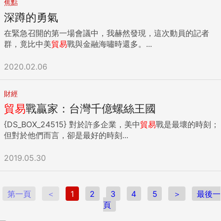
焦點
深蹲的勇氣
在緊急召開的第一場會議中，我赫然發現，這次動員的記者
群，竟比中美
貿易
戰與金融海嘯時還多。...
2020.02.06
財經
貿易
戰贏家：台灣千億螺絲王國
{DS_BOX_24515} 對於許多企業，美中
貿易
戰是最壞的時刻；
但對於他們而言，卻是最好的時刻...
2019.05.30
第一頁
＜
1
2
3
4
5
＞
最後一
頁