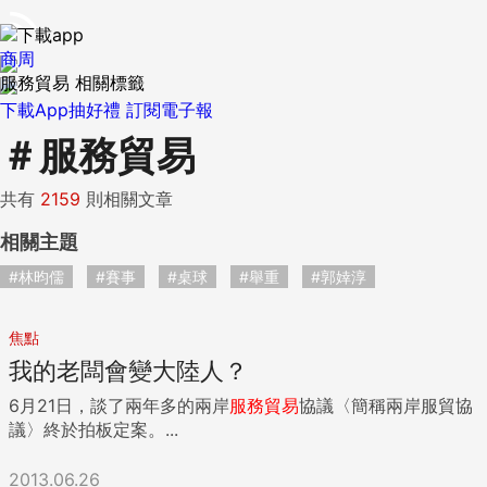
商周
服務貿易 相關標籤
下載App抽好禮
訂閱電子報
＃
服務貿易
共有
2159
則相關文章
相關主題
#林昀儒
#賽事
#桌球
#舉重
#郭婞淳
焦點
我的老闆會變大陸人？
6月21日，談了兩年多的兩岸
服務
貿易
協議〈簡稱兩岸服貿協
議〉終於拍板定案。...
2013.06.26