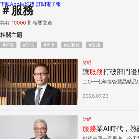
下載App抽好禮
訂閱電子報
＃
服務
共有
10000
則相關文章
相關主題
#顧客
#訂位
#黑卡
#集雅社
#飯店
財經
讓
服務
打破部門邊
二○一七年接管麗晶精品
2026.07.23
財經
服務
業AI時代，
但後來我一直思考，今天