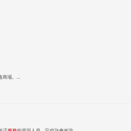
商場。...
飯店
服務
的資深人員，它也許會改說...