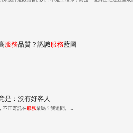
高
服務
品質？認識
服務
藍圖
竟是：沒有好客人
，不正寄託在
服務
業嗎？我追問。...