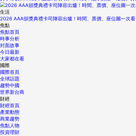
生活
2026 AAA頒獎典禮卡司陣容出爐！時間、票價、座位圖一次看
焦點
焦點首頁
時事分析
封面故事
今日最新
大家都在看
國際
國際首頁
全球話題
趨勢中國
世界新台商
財經
財經首頁
產業動態
商業趨勢
焦點人物
投資理財