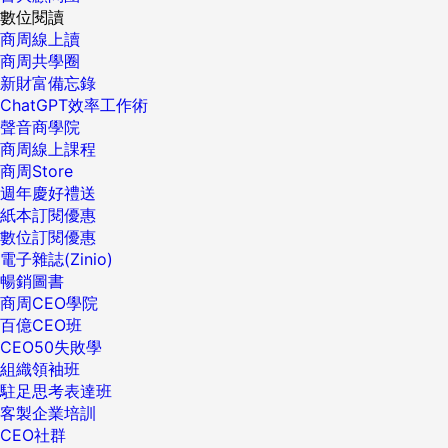
數位閱讀
商周線上讀
商周共學圈
新財富備忘錄
ChatGPT效率工作術
聲音商學院
商周線上課程
商周Store
週年慶好禮送
紙本訂閱優惠
數位訂閱優惠
電子雜誌(Zinio)
暢銷圖書
商周CEO學院
百億CEO班
CEO50失敗學
組織領袖班
駐足思考表達班
客製企業培訓
CEO社群