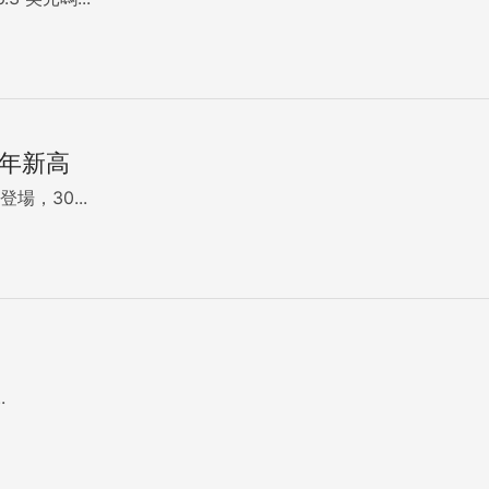
0年新高
，30...
.