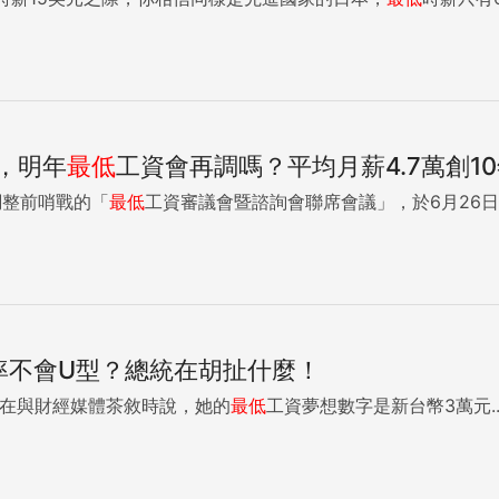
，明年
最低
工資會再調嗎？平均月薪4.7萬創1
調整前哨戰的「
最低
工資審議會暨諮詢會聯席會議」，於6月26日登場
率不會U型？總統在胡扯什麼！
總統蔡英文在與財經媒體茶敘時說，她的
最低
工資夢想數字是新台幣3萬元..