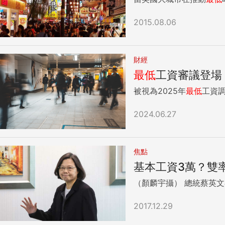
2015.08.06
財經
最低
工資審議登場
被視為2025年
最低
工資
2024.06.27
焦點
基本工資3萬？雙
（顏麟宇攝） 
2017.12.29