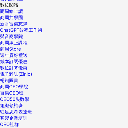
數位閱讀
商周線上讀
商周共學圈
新財富備忘錄
ChatGPT效率工作術
聲音商學院
商周線上課程
商周Store
週年慶好禮送
紙本訂閱優惠
數位訂閱優惠
電子雜誌(Zinio)
暢銷圖書
商周CEO學院
百億CEO班
CEO50失敗學
組織領袖班
駐足思考表達班
客製企業培訓
CEO社群