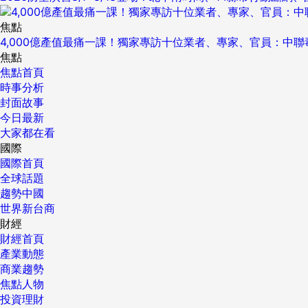
焦點
4,000億產值最痛一課！獨家專訪十位業者、專家、官員：中
焦點
焦點首頁
時事分析
封面故事
今日最新
大家都在看
國際
國際首頁
全球話題
趨勢中國
世界新台商
財經
財經首頁
產業動態
商業趨勢
焦點人物
投資理財