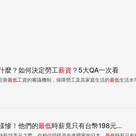
什麼？如何決定勞工
薪資
？5大QA一次看
為了完善
最低
工資的審議機制，保障勞工及其家庭生活的
最低
生活水
樣慘！他們的
最低
時薪竟只有台幣198元...
時薪15美元之際，你相信同樣是先進國家的日本，
最低
時薪只有6.