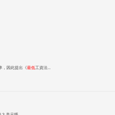
準，因此提出《
最低
工資法...
3 美元嗎...