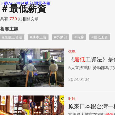
下載App抽好禮
訂閱電子報
＃
最低薪資
共有
730
則相關文章
相關主題
#最低工資法
#基本工資
#勞動部
#時薪
#最低工資
焦點
《
最低
工資法》是
5大立法重點 勞動部
2024.01.04
財經
原來日本跟台灣一
當美國大城市在推動
最低