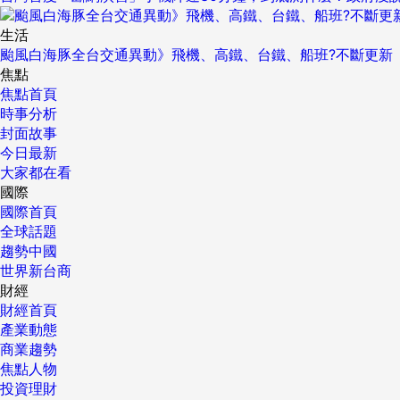
生活
颱風白海豚全台交通異動》飛機、高鐵、台鐵、船班?不斷更新
焦點
焦點首頁
時事分析
封面故事
今日最新
大家都在看
國際
國際首頁
全球話題
趨勢中國
世界新台商
財經
財經首頁
產業動態
商業趨勢
焦點人物
投資理財