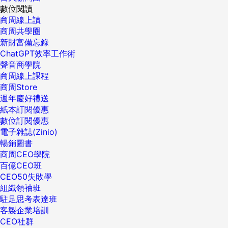
數位閱讀
商周線上讀
商周共學圈
新財富備忘錄
ChatGPT效率工作術
聲音商學院
商周線上課程
商周Store
週年慶好禮送
紙本訂閱優惠
數位訂閱優惠
電子雜誌(Zinio)
暢銷圖書
商周CEO學院
百億CEO班
CEO50失敗學
組織領袖班
駐足思考表達班
客製企業培訓
CEO社群