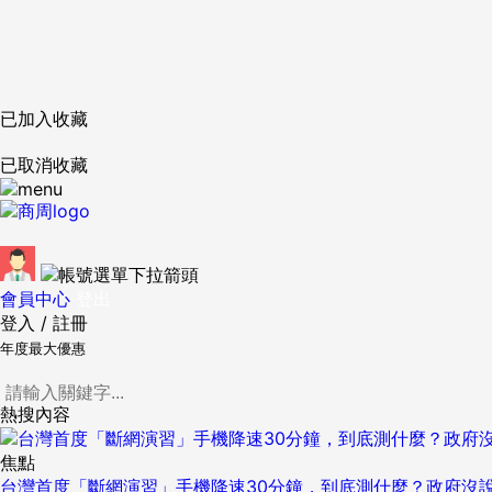
已加入收藏
已取消收藏
會員中心
登出
登入
/
註冊
年度最大優惠
熱搜內容
焦點
台灣首度「斷網演習」手機降速30分鐘，到底測什麼？政府沒