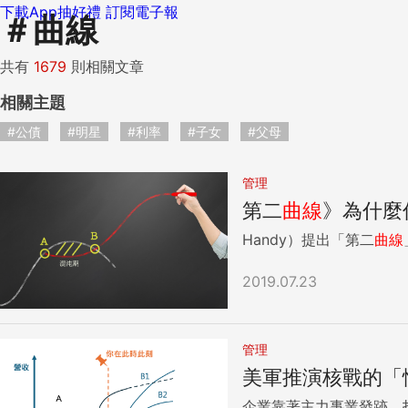
下載App抽好禮
訂閱電子報
＃
曲線
共有
1679
則相關文章
相關主題
#公債
#明星
#利率
#子女
#父母
管理
第二
曲線
》為什麼
Handy）提出「第二
曲線
2019.07.23
管理
美軍推演核戰的「
企業靠著主力事業發跡，