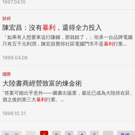
1997.04.10
財經
陳宏昌：沒有
暴利
，還得全力投入
「如果有人想要來這行賺錢，那就錯了，」坦承一台品牌電腦
只有五千元利潤，陳宏昌覺得社區電腦門市不是
暴利
行業...
1999.04.08
國際
大陸書商經營致富的煉金術
ˉ答案可能出乎意外——圖書出版業，最近已成為大陸排在菸、
酒之後的第三大
暴利
行業。...
1996.10.31