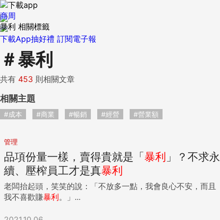
商周
暴利 相關標籤
下載App抽好禮
訂閱電子報
＃
暴利
共有
453
則相關文章
相關主題
#成本
#商業
#暢銷
#經營
#營業額
管理
品項份量一樣，賣得貴就是「
暴利
」？不求永
續、壓榨員工才是真
暴利
老闆抬起頭，笑笑的說：「不放多一點，我會良心不安，而且
我不喜歡賺
暴利
。」...
2021.10.06