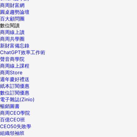
商周財富網
圓桌趨勢論壇
百大顧問團
數位閱讀
商周線上讀
商周共學圈
新財富備忘錄
ChatGPT效率工作術
聲音商學院
商周線上課程
商周Store
週年慶好禮送
紙本訂閱優惠
數位訂閱優惠
電子雜誌(Zinio)
暢銷圖書
商周CEO學院
百億CEO班
CEO50失敗學
組織領袖班