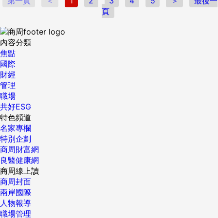
第一頁
＜
1
2
3
4
5
＞
最後一
頁
內容分類
焦點
國際
財經
管理
職場
共好ESG
特色頻道
名家專欄
特別企劃
商周財富網
良醫健康網
商周線上讀
商周封面
兩岸國際
人物報導
職場管理