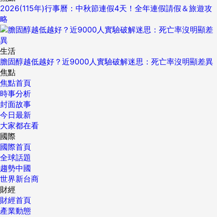
2026(115年)行事曆：中秋節連假4天！全年連假請假＆旅遊攻
略
生活
膽固醇越低越好？近9000人實驗破解迷思：死亡率沒明顯差異
焦點
焦點首頁
時事分析
封面故事
今日最新
大家都在看
國際
國際首頁
全球話題
趨勢中國
世界新台商
財經
財經首頁
產業動態