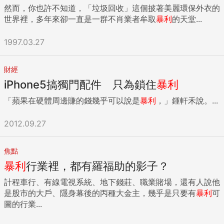
然而，你也許不知道，「垃圾回收」這個披著美麗環保外衣的
世界裡，多年來卻一直是一群不肖業者牟取
暴利
的天堂...
1997.03.27
財經
iPhone5搞獨門配件 只為鎖住
暴利
「蘋果在硬體周邊賺的錢幾乎可以說是
暴利
，」鍾軒禾說。...
2012.09.27
焦點
暴利
行業裡，都有羅福助的影子？
計程車行、有線電視系統、地下錢莊、職業賭場，還有人說他
是股市的大戶、隱身幕後的丙種大金主，幾乎是只要有
暴利
可
圖的行業...