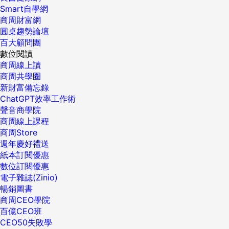
Smart自學網
商周財富網
圓桌趨勢論壇
百大顧問團
數位閱讀
商周線上讀
商周共學圈
新財富備忘錄
ChatGPT效率工作術
聲音商學院
商周線上課程
商周Store
週年慶好禮送
紙本訂閱優惠
數位訂閱優惠
電子雜誌(Zinio)
暢銷圖書
商周CEO學院
百億CEO班
CEO50失敗學