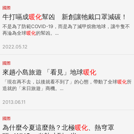
國際
牛打嗝成
暖化
幫凶 新創讓牠戴口罩減碳！
不是為了防範COVID-19，而是為了減甲烷救地球，讓牛隻不
再淪為全球
暖化
的幫凶。...
2022.05.12
國際
來趟小島旅遊 「看見」地球
暖化
「現在再不去，以後就看不到了」的心態，帶動了全球
暖化
所
造就的「末日旅遊」商機。...
2013.06.11
國際
為什麼今夏這麼熱？北極
暖化
、熱穹罩