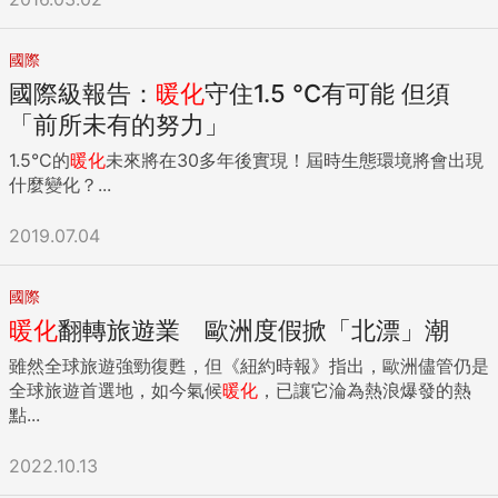
國際
國際級報告：
暖化
守住1.5 °C有可能 但須
「前所未有的努力」
1.5°C的
暖化
未來將在30多年後實現！屆時生態環境將會出現
什麼變化？...
2019.07.04
國際
暖化
翻轉旅遊業 歐洲度假掀「北漂」潮
雖然全球旅遊強勁復甦，但《紐約時報》指出，歐洲儘管仍是
全球旅遊首選地，如今氣候
暖化
，已讓它淪為熱浪爆發的熱
點...
2022.10.13