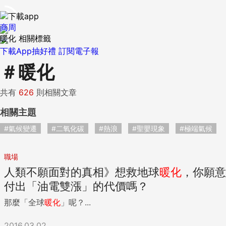
商周
暖化 相關標籤
下載App抽好禮
訂閱電子報
＃
暖化
共有
626
則相關文章
相關主題
#氣候變遷
#二氧化碳
#熱浪
#聖嬰現象
#極端氣候
職場
人類不願面對的真相》想救地球
暖化
，你願意
付出「油電雙漲」的代價嗎？
那麼「全球
暖化
」呢？...
2016.03.02