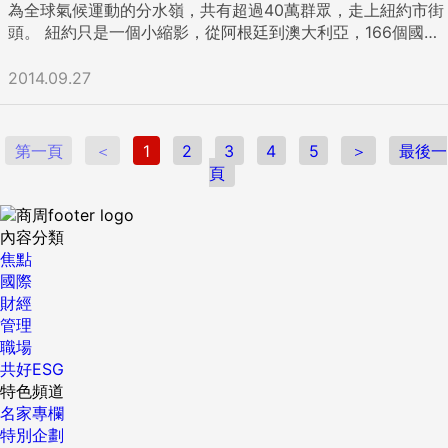
為全球氣候運動的分水嶺，共有超過40萬群眾，走上紐約市街
頭。 紐約只是一個小縮影，從阿根廷到澳大利亞，166個國家
的人民，參與了2,800多次集會和示威，兩百萬人透過線上請
願，要求政府100%採用清潔能源。 人民擔心氣候變化的影
2014.09.27
響，也知道問題在於化石燃料。他們開始認識到，強大的利益
集團，正在阻撓朝向清潔能源的必要改變，他們已不再相信政
府的所作所為，足以保證地球的未來。這不僅反映在創紀錄的
第一頁
＜
1
2
3
4
5
＞
最後一
參與人數上，也反映在參與者的多元化上——城市活躍分子、
頁
原住民群體、不同信仰和政治觀點的人，以及最令人矚目的不
分老少的人。 今天的人民自然而然地會把氣候變化和日常生活
聯繫起來。教師要求學校依靠可再生能源運轉，婦女支持健康
內容分類
農業，老奶奶要求讓孫子呼吸清潔空氣，工會希望綠色崗位轉
焦點
移，市長想要高能源效率建築投資。 哥本哈根會議失敗五年
國際
後，政府終於需要負責任地行動了。 本周，由聯合國秘書長潘
財經
基文主持的氣候峰會，旨在讓團結政府、商業和公民社會領袖
管理
齊聚一堂，為氣候行動增加動力。峰會的目標是為各國政府在
職場
2015年的巴黎談判氣候協議創造有利條件。此外，儘管聯合國
共好ESG
不能強制領導人履行所許下的承諾，但峰會激起了群眾示威，
特色頻道
將政治聚光燈回到了氣候變化挑戰，在政府採取可信行動前，
名家專欄
恐怕一直會如此。 自2009年以來，人們對氣候變化影響的擔
特別企劃