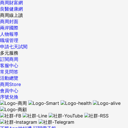
憂日益加深。在此期間，紐約人遭遇了颶風桑迪（Hurricane
商周財富網
Sandy），颱風海燕（Typhoon Haiyan）摧毀了菲律賓。全
良醫健康網
球各地的氣候記錄，頻頻被打破。光是在2014年，澳大利亞人
商周線上讀
遭遇過熱浪，巴基斯坦人遭遇過洪水，中美洲人遭遇過乾旱，
商周封面
南極洲西部冰蓋崩塌，都是不可挽回的損失。 因此，全球爭論
兩岸國際
從行動成本轉變為不作為的成本。而儘管氣候破壞成本令人震
人物報導
驚，但科學研究表明阻止氣候變化的成本是可控的。 這在可再
職場管理
生能源生產的增長中一覽無遺，而在數百萬人缺少可靠電力的
申請七天試閱
情況下，可再生資源的出現不啻久旱逢甘霖。自2009年以來，
多元服務
全球風能和電能產能增長了兩倍，再生能源現在提供世界電力
訂閱商周
供應量，已經超過五分之一。 事實上，全球新增電力的第二個
客服中心
兆瓦，全部是綠色能源，這意味著可再生能源比例，在2030年
常見問答
可以達到50%。清潔能源是一個局面改變因素，因為它將權力
活動總覽
之上的電力（power over power）還給了人民，對化石燃料
商周Store
業構成了直接挑戰。顯而易見，環境變化鬥爭的下一階段，是
會員中心
取消一切給化石燃料業的補貼。 莫妮卡·阿拉亞（Monica
序號兌換
Araya）是Nivela創始人兼執行董事，哥斯大黎加Limpia公民
團體領袖。漢斯·維羅姆（Hans Verolme）是氣候顧問網路創
始人兼資深戰略顧問 {DS_BOX_10500} ...