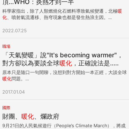
頂...WHO：炎熱才到一半
科學家指出，除了人類燃燒化石燃料導致氣候變遷，北極
暖
化
、噴射氣流遷移、熱穹現象也都是發生熱浪主因。...
2022.07.25
職場
「天氣變暖」說"It's becoming warmer"，
對方卻以為要談全球
暖化
，正確說法是.....
原本只是隨口一句閒聊，沒想到對方開始一本正經，大談全球
暖化
問題。...
2017.01.04
國際
財團、
暖化
、爛政府
9月21日的人民氣候遊行（People’s Climate March），將成