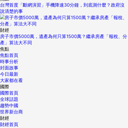
台灣首度「斷網演習」手機降速30分鐘，到底測什麼？政府沒
說清楚的事
財經
房子市價5000萬，遺產為何只算1500萬？繼承房產「報稅、分
產」算法大不同
焦點
焦點首頁
時事分析
封面故事
今日最新
大家都在看
國際
國際首頁
全球話題
趨勢中國
世界新台商
財經
財經首頁