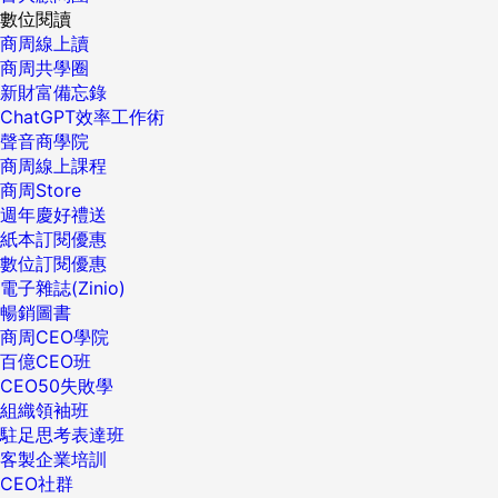
數位閱讀
商周線上讀
商周共學圈
新財富備忘錄
ChatGPT效率工作術
聲音商學院
商周線上課程
商周Store
週年慶好禮送
紙本訂閱優惠
數位訂閱優惠
電子雜誌(Zinio)
暢銷圖書
商周CEO學院
百億CEO班
CEO50失敗學
組織領袖班
駐足思考表達班
客製企業培訓
CEO社群