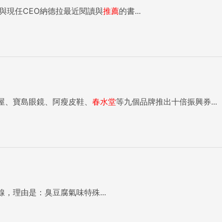
與現任CEO納德拉最近閱讀與
推薦
的書...
「你開在那邊幹嘛」，他認為，很多地方已經沒有人，一天開16小時也已很足夠了。 ※本文由中時電子報（工商時報）授權，原文 責任編輯：黃楸晴 ...
屋、寶島眼鏡、阿瘦皮鞋、
春水堂
等九個品牌推出十倍振興券...
，理由是：臭豆腐氣味特殊...