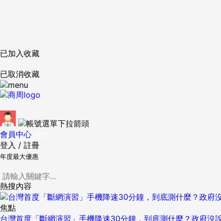
已加入收藏
已取消收藏
會員中心
登出
登入
/
註冊
年度最大優惠
熱搜內容
焦點
台灣首度「斷網演習」手機降速30分鐘，到底測什麼？政府沒