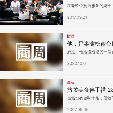
「還是會繼續做下去！」 此外，針對外界關注超商是否要維持24小時營業，羅智先說，事實上是「沒有24小時開店的條件」，他直言，如果沒有消費者
在微軟位於西雅圖的總部
2017.09.21
財經
他，是辜濂松後台
於是，他迅速透過另一個
2020.10.01
生活
旅遊美食伴手禮 2
當然也有台味十足，但較
2007.09.06