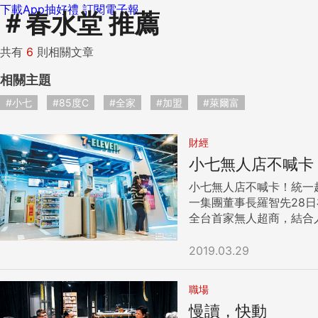
下載App抽好禮
訂閱電子報
＃
春水堂 推薦
共有
6
則相關文章
相關主題
#小七
#85度C
#全家
#加盟
#萊爾富
財經
小七無人店不喊卡
小七無人店不喊卡！統一超
一集團董事長羅智先28日在法說會上表示
全台首家無人超商，結合
注。 也因此，日前黃瑞典透露消費者似乎較偏好「有人」的服務，寧可排隊也不去無人店，引起外界譁然與議論，認為統一超似乎在無人店布局上摔了一
跤，甚至些微「澆熄」外界對無人店的想像或熱情。 不過，羅智先認為，
2019.03.29
一代才做這件事，因為消
做的布局。 所以，統一超無人店不僅不會「喊卡」，羅智先更宣示決心，「它（無人店）不會賺錢，但是非做不可！」 另針對外界關注用無人店降低人
職場
事成本的議題，羅智先也強調，
慢讀，快動
一家店有30％的業務可