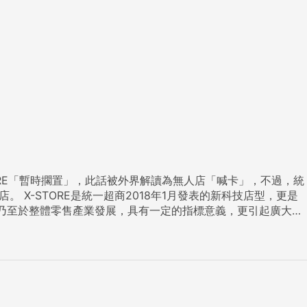
TORE「暫時擱置」，此話被外界解讀為無人店「喊卡」，不過，統
型，更是
乃至於整體零售產業發展，具有一定的指標意義，更引起廣大關
際驗證。換言之，X-STORE是放眼長遠的零售發展趨勢，提前
找不到人。 羅智先還說，經過測試，目前
就有更多的思考空間，「這個不做我們永遠不知道」，所以未來