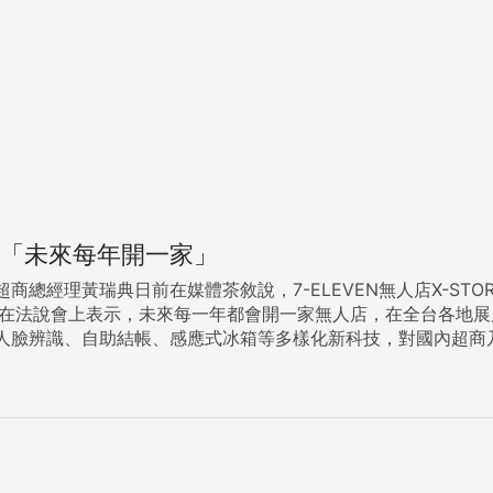
 「未來每年開一家」
商總經理黃瑞典日前在媒體茶敘說，7-ELEVEN無人店X-S
，未來每一年都會開一家無人店，在全台各地展店。 X-STORE是統一超商2018年1月發表的新科技店
人臉辨識、自助結帳、感應式冰箱等多樣化新科技，對國內超商
無人店「本來就不是為我們這一代，而是為下一代而做」，但他說，不能等到下
費習慣需要時間養成，相關科技設備及資訊系統也需要「舞台」實
小七發展無人店並不是為降低成本，而是因應台灣人口一天比一天少，預防將來
不經過人處理，假設這30％人力可釋放出來，未來在資源配置上