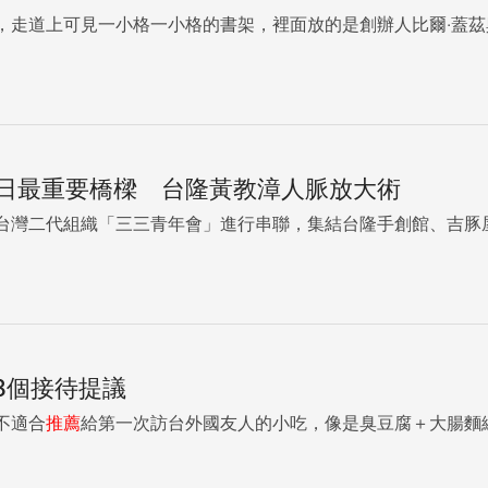
，走道上可見一小格一小格的書架，裡面放的是創辦人比爾‧蓋茲
日最重要橋樑 台隆黃教漳人脈放大術
台灣二代組織「三三青年會」進行串聯，集結台隆手創館、吉豚
8個接待提議
不適合
推薦
給第一次訪台外國友人的小吃，像是臭豆腐＋大腸麵線