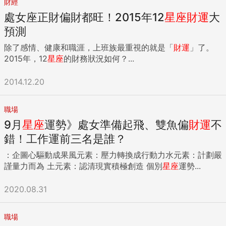
財經
處女座正財偏財都旺！2015年12
星座
財運
大
預測
除了感情、健康和職涯，上班族最重視的就是「
財運
」了。
2015年，12
星座
的財務狀況如何？...
2014.12.20
職場
9月
星座
運勢》處女準備起飛、雙魚偏
財運
不
錯！工作運前三名是誰？
：企圖心驅動成果風元素：壓力轉換成行動力水元素：計劃嚴
謹量力而為 土元素：認清現實積極創造 個別
星座
運勢...
2020.08.31
職場