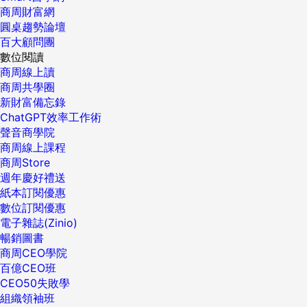
商周財富網
圓桌趨勢論壇
百大顧問團
數位閱讀
商周線上讀
商周共學圈
新財富備忘錄
ChatGPT效率工作術
聲音商學院
商周線上課程
商周Store
週年慶好禮送
紙本訂閱優惠
數位訂閱優惠
電子雜誌(Zinio)
暢銷圖書
商周CEO學院
百億CEO班
CEO50失敗學
組織領袖班