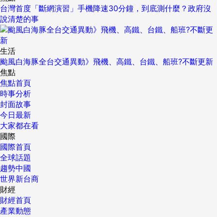
台灣首度「斷網演習」手機降速30分鐘，到底測什麼？政府沒
說清楚的事
生活
颱風白海豚全台交通異動》飛機、高鐵、台鐵、船班?不斷更新
焦點
焦點首頁
時事分析
封面故事
今日最新
大家都在看
國際
國際首頁
全球話題
趨勢中國
世界新台商
財經
財經首頁
產業動態