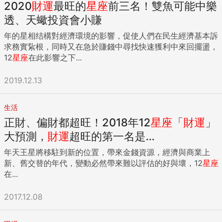
2020
財運
最旺的
星座
前三名！雙魚可能中樂
透、天蠍投資會小賺
年的星相结構對經濟環境的影響，促使人們在民生經濟基本訴
求務實紥根，同時又在急於賺錢中尋找快速獲利中來回擺盪，
12
星座
在此影響之下...
2019.12.13
生活
正財、偏財都超旺！2018年12
星座
「
財運
」
大預測，
財運
超旺的第一名是...
年天王星將移駐到新的位置，帶來金錢資源，經濟與商業上
新、舊交替的年代，變動必然帶來難以評估的好與壞，12
星座
在...
2017.12.08