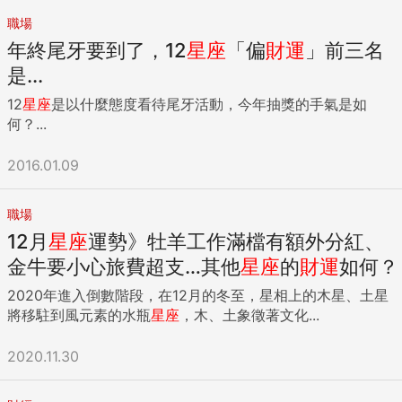
職場
年終尾牙要到了，12
星座
「偏
財運
」前三名
是...
12
星座
是以什麼態度看待尾牙活動，今年抽獎的手氣是如
何？...
2016.01.09
職場
12月
星座
運勢》牡羊工作滿檔有額外分紅、
金牛要小心旅費超支…其他
星座
的
財運
如何？
2020年進入倒數階段，在12月的冬至，星相上的木星、土星
將移駐到風元素的水瓶
星座
，木、土象徵著文化...
2020.11.30