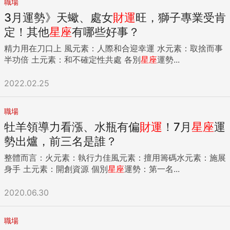
職場
3月運勢》天蠍、處女
財運
旺，獅子專業受肯
定！其他
星座
有哪些好事？
精力用在刀口上 風元素：人際和合迎幸運 水元素：取捨而事
半功倍 土元素：和不確定性共處 各別
星座
運勢...
2022.02.25
職場
牡羊領導力看漲、水瓶有偏
財運
！7月
星座
運
勢出爐，前三名是誰？
整體而言：火元素：執行力佳風元素：擅用籌碼水元素：施展
身手 土元素：開創資源 個別
星座
運勢：第一名...
2020.06.30
職場