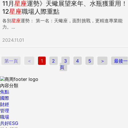
11月
星座
運勢》天蠍展望來年、水瓶獲重用！
12
星座
職場人際重點
各別
星座
運勢： 第一名：天蠍座，面對挑戰，更精進專業能
力。...
2024.11.01
第一頁
＜
1
2
3
4
5
＞
最後一
頁
內容分類
焦點
國際
財經
管理
職場
共好ESG