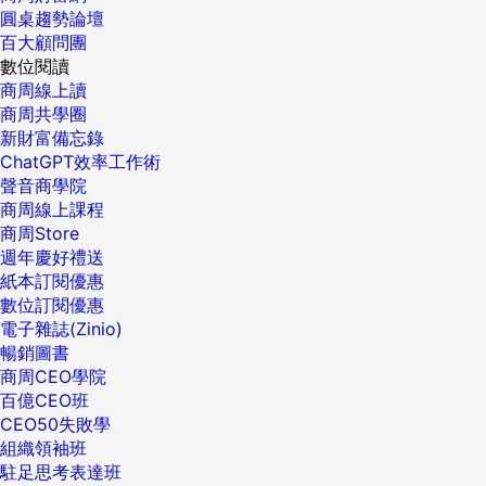
圓桌趨勢論壇
百大顧問團
數位閱讀
商周線上讀
商周共學圈
新財富備忘錄
ChatGPT效率工作術
聲音商學院
商周線上課程
商周Store
週年慶好禮送
紙本訂閱優惠
數位訂閱優惠
電子雜誌(Zinio)
暢銷圖書
商周CEO學院
百億CEO班
CEO50失敗學
組織領袖班
駐足思考表達班