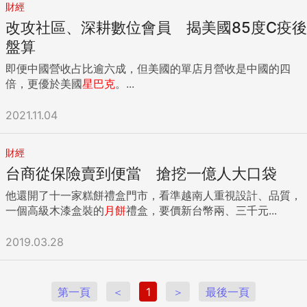
財經
改攻社區、深耕數位會員 揭美國85度C疫後
盤算
即便中國營收占比逾六成，但美國的單店月營收是中國的四
倍，更優於美國
星巴克
。...
2021.11.04
財經
台商從保險賣到便當 搶挖一億人大口袋
他還開了十一家糕餅禮盒門市，看準越南人重視設計、品質，
一個高級木漆盒裝的
月餅
禮盒，要價新台幣兩、三千元...
2019.03.28
第一頁
＜
1
＞
最後一頁