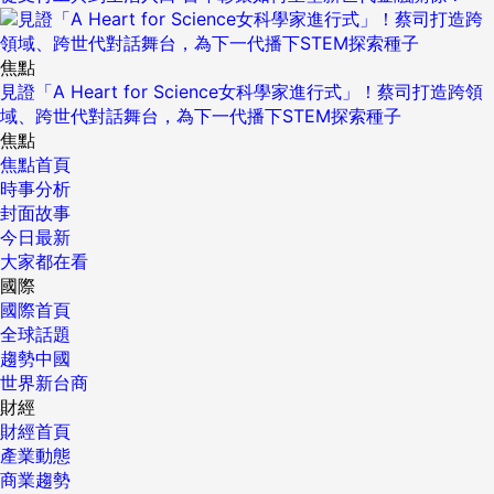
焦點
見證「A Heart for Science女科學家進行式」！蔡司打造跨領
域、跨世代對話舞台，為下一代播下STEM探索種子
焦點
焦點首頁
時事分析
封面故事
今日最新
大家都在看
國際
國際首頁
全球話題
趨勢中國
世界新台商
財經
財經首頁
產業動態
商業趨勢