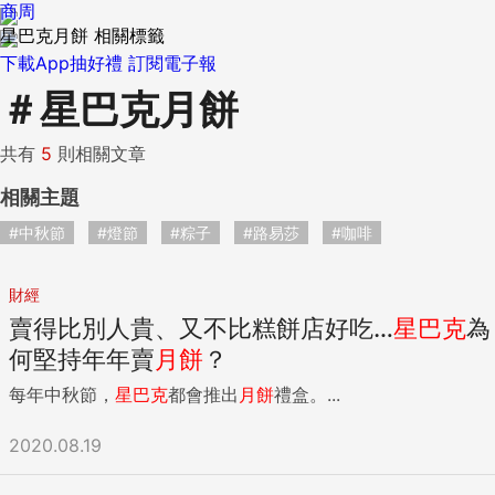
商周
星巴克月餅 相關標籤
下載App抽好禮
訂閱電子報
＃
星巴克月餅
共有
5
則相關文章
相關主題
#中秋節
#燈節
#粽子
#路易莎
#咖啡
財經
賣得比別人貴、又不比糕餅店好吃…
星巴克
為
何堅持年年賣
月餅
？
每年中秋節，
星巴克
都會推出
月餅
禮盒。...
2020.08.19