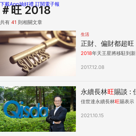
下載App抽好禮
訂閱電子報
＃
旺 2018
共有
41
則相關文章
生活
正財、偏財都超旺
2018
年天王星將移駐到新
2017.12.08
永續長林
旺
賜談 
佳世達永續長林
旺
賜表示
2021.10.15