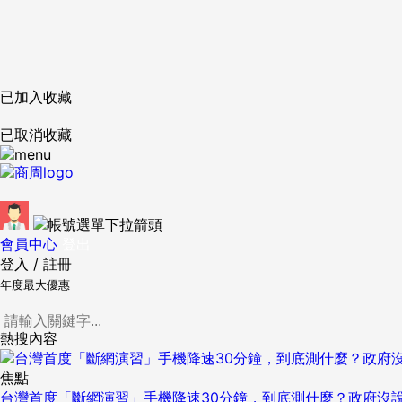
已加入收藏
已取消收藏
會員中心
登出
登入
/
註冊
年度最大優惠
熱搜內容
焦點
台灣首度「斷網演習」手機降速30分鐘，到底測什麼？政府沒