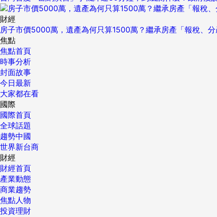
財經
房子市價5000萬，遺產為何只算1500萬？繼承房產「報稅、
焦點
焦點首頁
時事分析
封面故事
今日最新
大家都在看
國際
國際首頁
全球話題
趨勢中國
世界新台商
財經
財經首頁
產業動態
商業趨勢
焦點人物
投資理財