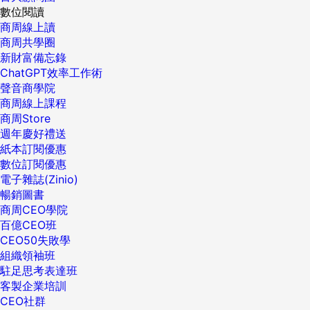
數位閱讀
商周線上讀
商周共學圈
新財富備忘錄
ChatGPT效率工作術
聲音商學院
商周線上課程
商周Store
週年慶好禮送
紙本訂閱優惠
數位訂閱優惠
電子雜誌(Zinio)
暢銷圖書
商周CEO學院
百億CEO班
CEO50失敗學
組織領袖班
駐足思考表達班
客製企業培訓
CEO社群