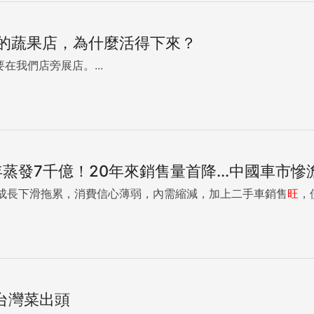
的蔬果店，為什麼活得下來？
在我們店旁展店。...
蒸發7千億！20年來銷售量首降...中國車市
成長下滑拖累，消費信心薄弱，內需縮減，加上二手車銷售
旺
，
 台灣菜出頭