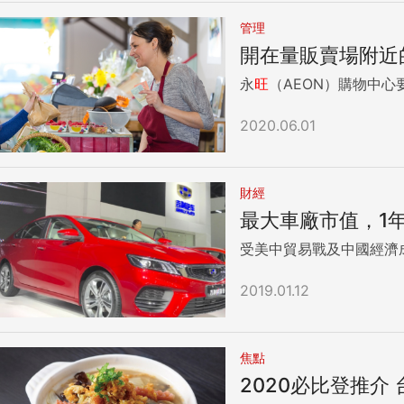
管理
開在量販賣場附近
永
旺
（AEON）購物中心要
2020.06.01
財經
最大車廠市值，1年
受美中貿易戰及中國經濟
2019.01.12
焦點
2020必比登推介