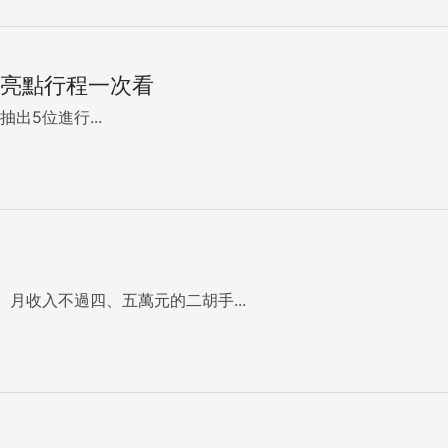
而是「這個人」讀大學沒用。 打工度假也是同道
亮點行程一次看
跟大學一樣，會被質疑是浪費時間。 我面試過好幾間
去澳洲浪費人生」的嘴臉，不想聽、也聽不進去澳洲給我的視野
抽出5位進行...
到印象翻轉後，再將自己的經驗連結
刻意將話題繞到這議題上，用自己的經驗翻轉他們對於打工度假
惜」這是我的超級殺手鐧，當我丟出這句話，通常面試官都會被
開始；尊重文化的多樣性。在設計回答時，就是針對「自己回答
月收入不過四、五萬元的二胡手...
又採到當年度全公司第一名、甚至在離開時獲得主管的推薦信。
生經歷少了其中了一段，或許我就沒機會坐在這裡，而是第一階
出來再說一次。例如，「別人採番茄都是靠一根脊椎跟健壯的四
榮。」 針對自己在澳洲的成就，只要能