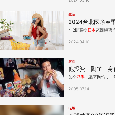
的刻板印象。 如何應對面試官對打工度假的成見？很多面試官對打工度假的態度都是中立、甚至負面居多，如果說不出個所以然，自然會加深面試官對打
工度假的刻板印象。 就跟有些面試官喜歡問新鮮人「大學四年學到什麼？」如果答不上來，自然就會被貼上「讀大學浪費時間」或是「學歷無用論」的說
生活
詞，碰壁久了，連自己都信了
2024台北國際春
理，不論這段經歷所獲是否
公司，只有一位面試官對
412開幕搶
日本
與歷練。遇到這種人不必浪費口舌，趕快結束面試，找下
你在澳洲是從0到1這樣過來的，
2024.04.10
到公司相關的事情上，面
的印象跟看法。「不害怕
我說得一愣一愣的。 有些面試官更會覺得去澳洲打工的「都是逃避現實的爛草莓」，如果你將自己在澳洲所面臨的種種困難，透過外派的議題帶出來，除
財經
了開頭釣面試官胃口，也是翻轉面試官對於打工度假的刻板
況而定，可以有3種回答方式： 1.承認自己在澳洲學不到專業能力，但看到了不同面貌的生活方式重點是在打工度假的過程
他投資「陶笛」身
挑戰，例如全英文生活；
如今
游學
志靠著陶笛，一
得出來的名詞」放進去，就不會像是講空話。 2. 打工或許無法累積專業能力，但
的軟實力，而自己認真的
2005.07.14
每一段我放進履歷的人生
段就被人資給刷掉了。 短期來看，或許我會少別人1、2年的歷練；長期來看，在同個領域中提升專業技能，終會面臨成長的極限值，但到了50歲，說年
輕時比別人少2年台灣工作經驗，跟其他同行的能力
話問，這時候就要舉一反
職場
肢，但我靠的是思考「如何將過