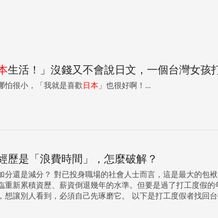
本
生活！」沒錢又不會說日文，一個台灣女孩
哪怕很小，「我就是喜歡
日本
」也很好啊！...
經歷是「浪費時間」，怎麼破解？
慮點，畢竟出國打工，就代表著與台灣職場的脫鉤、職涯斷
累積資歷、薪資倒退幾年的水準。但要是過了打工度假的年紀，是連想去的機會
它。 以下是打工度假者找回台找工作面試時，可能會遇到的問題： 是否排斥外派或海外出
的經歷，首要議題，就是改變面試官對打工度假