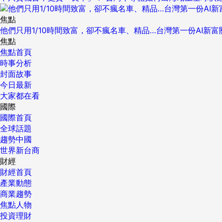
焦點
他們只用1/10時間致富，卻不瘋名車、精品…台灣第一份AI新
焦點
焦點首頁
時事分析
封面故事
今日最新
大家都在看
國際
國際首頁
全球話題
趨勢中國
世界新台商
財經
財經首頁
產業動態
商業趨勢
焦點人物
投資理財