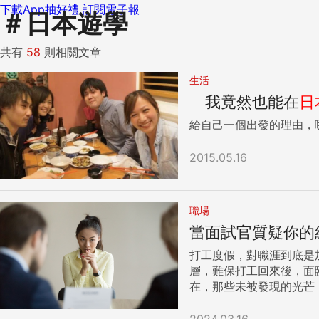
下載App抽好禮
訂閱電子報
＃
日本遊學
共有
58
則相關文章
生活
「我竟然也能在
日
給自己一個出發的理由，
2015.05.16
職場
當面試官質疑你的
打工度假，對職涯到底是加分還是減分？ 對已投身職場的社會人士而言，這是最大的包袱與焦
層，難保打工回來後，面臨重新
在，那些未被發現的光芒，想讓別人看到，必須自己先琢磨
差？ 打工度假無法提升你的專業能力，還讓自已的職涯晚起步，不覺得浪費時間嗎？ 打工度假這麼久，英文應該進步很多吧？ 我們公司要一個很會採番
茄的人幹嘛？我們又不是種番茄的。 澳洲打工度假最大的收穫？ 回答沒有定式，只要開始問到澳洲打工
2024.03.16