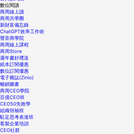
數位閱讀
商周線上讀
商周共學圈
新財富備忘錄
ChatGPT效率工作術
聲音商學院
商周線上課程
商周Store
週年慶好禮送
紙本訂閱優惠
數位訂閱優惠
電子雜誌(Zinio)
暢銷圖書
商周CEO學院
百億CEO班
CEO50失敗學
組織領袖班
駐足思考表達班
客製企業培訓
CEO社群