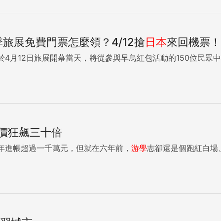
。但這到底是人的問題、還是學校的問題呢？其實，不是讀大學沒有用，
季旅展免費門票怎麼領？4/12搶
日本
來回機票！
跟職場相關聯，總有故事能說。只是有沒有用心體會每一段經歷，不然就
我的澳洲打工經驗持負面態度。不管我怎麼說明，他就是一副「
來回機票 於4月12日旅展開幕當天，將從參與早鳥紅包活動的150位民眾中
一個伯樂。 相信我，當你的面試官對打工度假有些偏見，身邊也都沒有打工度假過的同事，聽到
都會有「我以為澳洲打工就是簽證辦好，就直接飛過去工作了」這樣吃驚的反應。 做
試官自然就能接受。因此即便應徵的職務沒有提到外派，我也會
外派，如果真有外派機會，對於公司給予的資源，一定會格外珍
印象。 打工度假無法提升你的專業能力，還讓自已的職涯晚起步，不是浪費時間嗎？視面試狀
中，學到了軟實力：勇於面對
價狂飆三十倍
勇於嘗試，掃街投履歷、買車、仲介；抗壓性強，到澳洲是從0
年進帳超過一千萬元，但就在六年前，
游學
志卻還是個跑紅白場、
我認真看待人生的每一個階段我會說，我是在每個人生過程中培養自己
態度也是有目共睹的。像是替代役擔任管理幹部、在澳洲採番茄
經歷，都有它的意義存在，沒有所謂的「浪費時間」，若我的人
差異，真的會差很多嗎？ 我們公司要一個很會採番茄的人幹嘛？ 有些面試官會拿你在澳洲的成就當笑
三，而不是尷尬或惱羞在原地，你可以把在澳洲培養的軟實力拿
去所學應用到工作中」，專注在許多細節上，最後在公司尾牙上獲得一年一度的殊