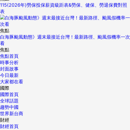
115(2026年)勞保投保薪資級距表&勞保、健保、勞退保費對照
表
焦點
白海豚颱風動態》週末最接近台灣！最新路徑、颱風假機率一次
看
焦點
焦點首頁
時事分析
封面故事
今日最新
大家都在看
國際
國際首頁
全球話題
趨勢中國
世界新台商
財經
財經首頁