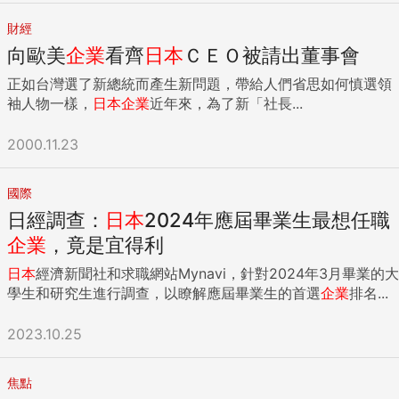
財經
向歐美
企業
看齊
日本
ＣＥＯ被請出董事會
正如台灣選了新總統而產生新問題，帶給人們省思如何慎選領
袖人物一樣，
日本
企業
近年來，為了新「社長...
2000.11.23
國際
日經調查：
日本
2024年應屆畢業生最想任職
企業
，竟是宜得利
日本
經濟新聞社和求職網站Mynavi，針對2024年3月畢業的大
學生和研究生進行調查，以瞭解應屆畢業生的首選
企業
排名...
2023.10.25
焦點