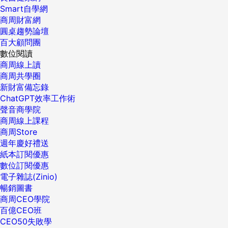
Smart自學網
商周財富網
圓桌趨勢論壇
百大顧問團
數位閱讀
商周線上讀
商周共學圈
新財富備忘錄
ChatGPT效率工作術
聲音商學院
商周線上課程
商周Store
週年慶好禮送
紙本訂閱優惠
數位訂閱優惠
電子雜誌(Zinio)
暢銷圖書
商周CEO學院
百億CEO班
CEO50失敗學