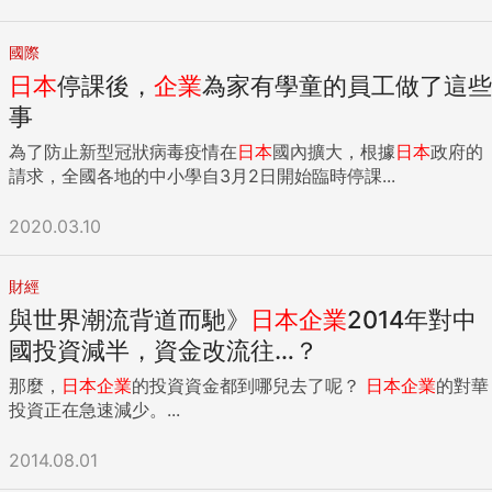
國際
日本
停課後，
企業
為家有學童的員工做了這些
事
為了防止新型冠狀病毒疫情在
日本
國內擴大，根據
日本
政府的
請求，全國各地的中小學自3月2日開始臨時停課...
2020.03.10
財經
與世界潮流背道而馳》
日本
企業
2014年對中
國投資減半，資金改流往…？
那麼，
日本
企業
的投資資金都到哪兒去了呢？
日本
企業
的對華
投資正在急速減少。...
2014.08.01