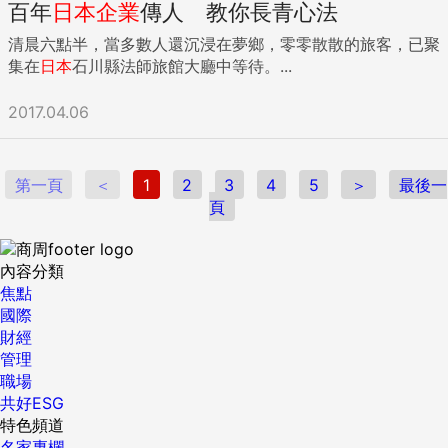
百年
日本
企業
傳人 教你長青心法
清晨六點半，當多數人還沉浸在夢鄉，零零散散的旅客，已聚
集在
日本
石川縣法師旅館大廳中等待。...
2017.04.06
第一頁
＜
1
2
3
4
5
＞
最後一
頁
內容分類
焦點
國際
財經
管理
職場
共好ESG
特色頻道
名家專欄