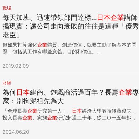
職場
每天加班、迅速帶領部門達標...
日本
企業
講師
揭現實：讓公司走向衰敗的往往是這種「優秀
老臣」
但如果打算強化
企業
體質、創造價值，就要主動了解基本的問
題，包括某工作有哪些意義、目的和價值。...
2019.02.09
財經
為何
日本
建商、遊戲商活過百年？長壽
企業
專
家：別拘泥祖先為大
「全球長壽
企業
研究第一人」、
日本
經濟大學教授後藤俊夫，
投入長壽
企業
、家族
企業
研究超過二十年，從二○一五年起...
2024.06.20