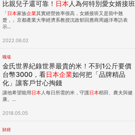
比親兒子還可靠！
日本
人為何特別愛女婿接班
「
日本
家族
企業
其實經營效率很高，女婿接班又是箇中翹
楚，」京都產業大學經濟系教授沈政郁回應商周越洋專訪表
示...
2022.06.02
職場
金氏世界紀錄世界最貴的米！不到1公斤要價
台幣3000，看
日本
企業
如何把「品牌精品
化」讓客戶甘心掏錢
讓他希望能用
日本
人每日所需的米，守護
日本
稻田、農夫與健
康。...
2018.05.05
財經