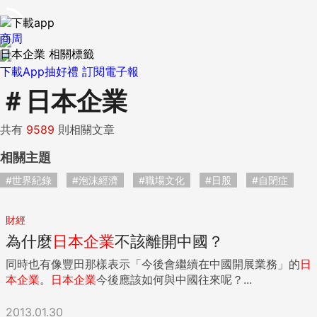
商周
日本企業 相關標籤
下載App抽好禮
訂閱電子報
＃
日本企業
共有
9589
則相關文章
相關主題
#世界紀錄
#泡沫經濟
#職場文化
#日股
#自閉症
財經
為什麼
日本
企業
不該離開中國？
同時也有像豐田那樣表示「今後會繼續在中國開展業務」的
日
本
企業
。
日本
企業
今後應該如何與中國往來呢？...
2013.01.30