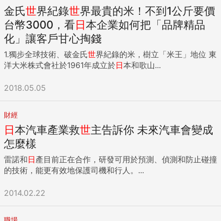
金氏
世
界紀錄
世
界最貴的米！不到1公斤要價
台幣3000，看
日
本企業如何把「品牌精品
化」讓客戶甘心掏錢
1.獨步全球技術、破金氏
世
界紀錄的米，樹立「米王」地位 東
洋大米株式會社於1961年成立於
日
本和歌山...
2018.05.05
財經
日
本汽車產業救
世
主告訴你 未來汽車會變成
怎麼樣
雷諾和
日
產目前正在合作，研發可用於預測、偵測和防止碰撞
的技術，能更有效地保護司機和行人。...
2014.02.22
職場