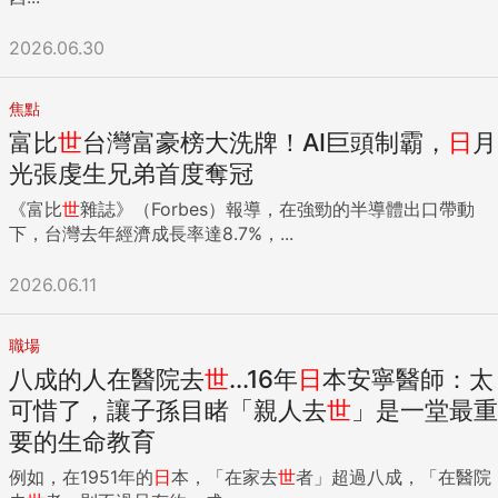
2026.06.30
焦點
富比
世
台灣富豪榜大洗牌！AI巨頭制霸，
日
月
光張虔生兄弟首度奪冠
《富比
世
雜誌》（Forbes）報導，在強勁的半導體出口帶動
下，台灣去年經濟成長率達8.7%，...
2026.06.11
職場
八成的人在醫院去
世
...16年
日
本安寧醫師：太
可惜了，讓子孫目睹「親人去
世
」是一堂最重
要的生命教育
例如，在1951年的
日
本，「在家去
世
者」超過八成，「在醫院