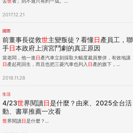
去
世
者」則不過只有約一成。...
2017.12.21
國際
前董事長從救
世
主變叛徒？看懂
日
產員工，聯
手
日
本政府上演宮鬥劇的真正原因
當老闆，他一進
日
產汽車立刻採取大幅度裁員整併，有效地讓
日
產起死回生，而且也把三菱汽車也列入
日
產的旗下，...
2018.11.28
生活
4/23
世
界閱讀
日
是什麼？由來、2025全台活
動、書單推薦一次看
世
界閱讀
日
是什麼？...