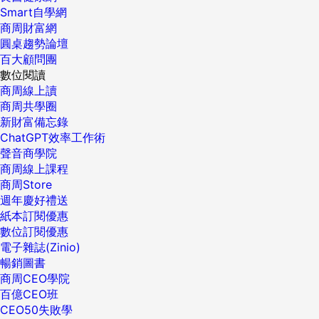
Smart自學網
商周財富網
圓桌趨勢論壇
百大顧問團
數位閱讀
商周線上讀
商周共學圈
新財富備忘錄
ChatGPT效率工作術
聲音商學院
商周線上課程
商周Store
週年慶好禮送
紙本訂閱優惠
數位訂閱優惠
電子雜誌(Zinio)
暢銷圖書
商周CEO學院
百億CEO班
CEO50失敗學