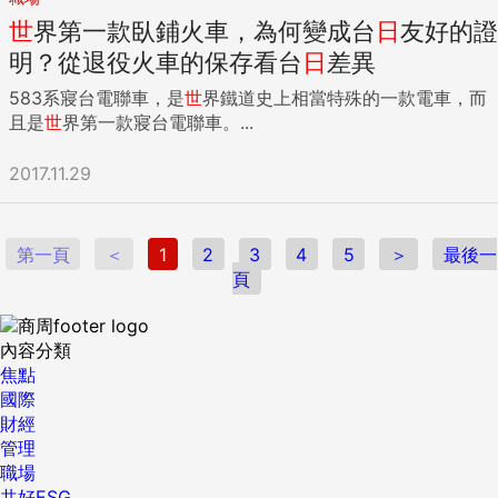
世
界第一款臥鋪火車，為何變成台
日
友好的證
明？從退役火車的保存看台
日
差異
583系寢台電聯車，是
世
界鐵道史上相當特殊的一款電車，而
且是
世
界第一款寢台電聯車。...
2017.11.29
第一頁
＜
1
2
3
4
5
＞
最後一
頁
內容分類
焦點
國際
財經
管理
職場
共好ESG