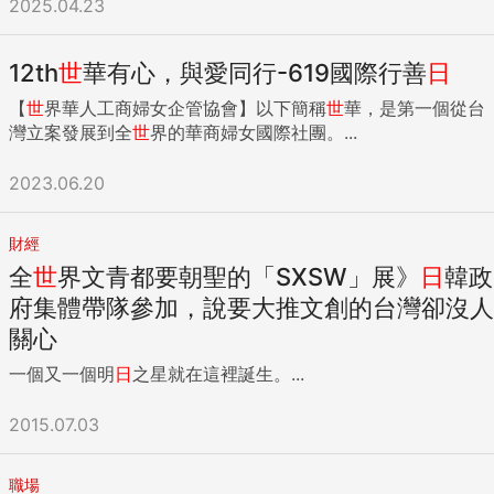
2025.04.23
12th
世
華有心，與愛同行-619國際行善
日
【
世
界華人工商婦女企管協會】以下簡稱
世
華，是第一個從台
灣立案發展到全
世
界的華商婦女國際社團。...
2023.06.20
財經
全
世
界文青都要朝聖的「SXSW」展》
日
韓政
府集體帶隊參加，說要大推文創的台灣卻沒人
關心
一個又一個明
日
之星就在這裡誕生。...
2015.07.03
職場