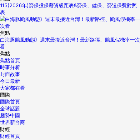
115(2026年)勞保投保薪資級距表&勞保、健保、勞退保費對照
表
焦點
白海豚颱風動態》週末最接近台灣！最新路徑、颱風假機率一次
看
焦點
焦點首頁
時事分析
封面故事
今日最新
大家都在看
國際
國際首頁
全球話題
趨勢中國
世界新台商
財經
財經首頁