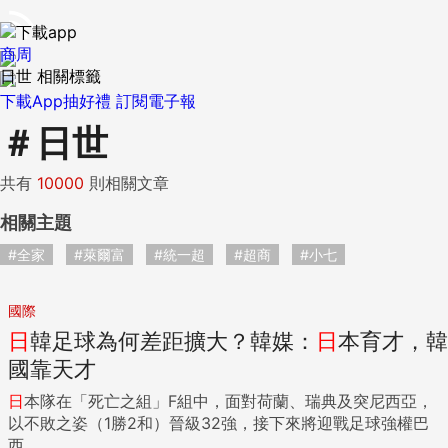
商周
日世 相關標籤
下載App抽好禮
訂閱電子報
＃
日世
共有
10000
則相關文章
相關主題
#全家
#萊爾富
#統一超
#超商
#小七
國際
日
韓足球為何差距擴大？韓媒：
日
本育才，韓
國靠天才
日
本隊在「死亡之組」F組中，面對荷蘭、瑞典及突尼西亞，
以不敗之姿（1勝2和）晉級32強，接下來將迎戰足球強權巴
西...