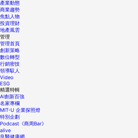
產業動態
商業趨勢
焦點人物
投資理財
地產風雲
管理
管理首頁
創新策略
數位轉型
行銷密技
領導馭人
Video
ESG
精選特輯
AI創新百強
名家專欄
MIT-U 企業探照燈
特別企劃
Podcast《商周Bar》
alive
良醫健康網