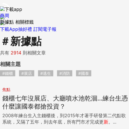
商周
新據點 相關標籤
下載App抽好禮
訂閱電子報
＃
新據點
共有
2914
則相關文章
相關主題
#錢櫃
#展店
#逃生
#消防
#國泰
焦點
錢櫃七年沒展店、大廳噴水池乾涸...練台生憑
什麼讓國泰都搶投資？
2008年練台生入主錢櫃後，到2015年才著手研發第二代點歌
系統，又隔了五年，到去年底，所有門市才完成更
新
。...