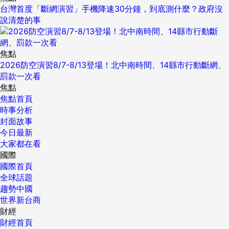
台灣首度「斷網演習」手機降速30分鐘，到底測什麼？政府沒
說清楚的事
焦點
2026防空演習8/7-8/13登場！北中南時間、14縣市行動斷網、
罰款一次看
焦點
焦點首頁
時事分析
封面故事
今日最新
大家都在看
國際
國際首頁
全球話題
趨勢中國
世界新台商
財經
財經首頁