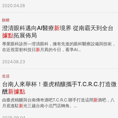
2020.04.28
財經
澄清眼科邁向AI醫療
新
境界 從南霸天到全台
據點
拓展佈局
專業眼科診所—澄清眼科，擁有先進的眼科醫療設備與技術，
在近視雷射科技日
新
月異的今日，看準AI...
2024.08.23
生活
台南人來舉杯！臺虎精釀攜手T.C.R.C.打造微
醺
新
據點
由臺虎精釀與台南傳奇酒吧T.C.R.C.聯手打造這間
新
酒吧，八
月底進駐
新
光三越台南小北門店轉角。...
2025.09.04