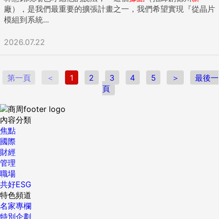
廠），是我們最重要的擴張計畫之一，我們希望實現『從晶片
模組到系統...
2026.07.22
第一頁
＜
1
2
3
4
5
＞
最後一
頁
內容分類
焦點
國際
財經
管理
職場
共好ESG
特色頻道
名家專欄
特別企劃