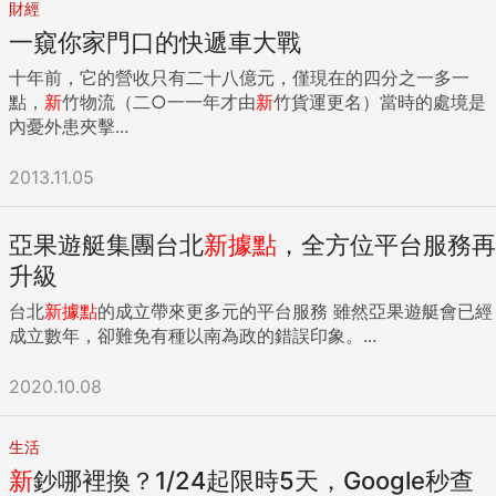
財經
一窺你家門口的快遞車大戰
十年前，它的營收只有二十八億元，僅現在的四分之一多一
點，
新
竹物流（二○一一年才由
新
竹貨運更名）當時的處境是
內憂外患夾擊...
2013.11.05
亞果遊艇集團台北
新
據點
，全方位平台服務再
升級
台北
新
據點
的成立帶來更多元的平台服務 雖然亞果遊艇會已經
成立數年，卻難免有種以南為政的錯誤印象。...
2020.10.08
生活
新
鈔哪裡換？1/24起限時5天，Google秒查