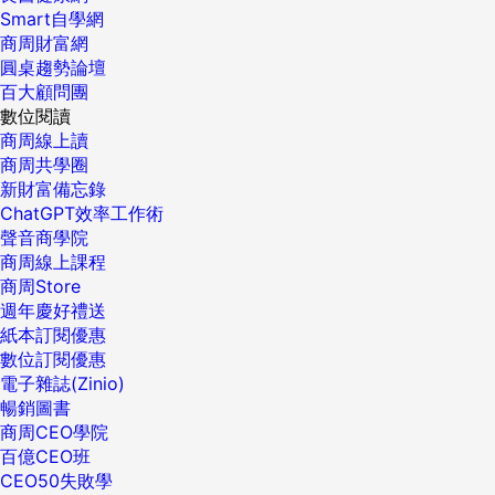
Smart自學網
商周財富網
圓桌趨勢論壇
百大顧問團
數位閱讀
商周線上讀
商周共學圈
新財富備忘錄
ChatGPT效率工作術
聲音商學院
商周線上課程
商周Store
週年慶好禮送
紙本訂閱優惠
數位訂閱優惠
電子雜誌(Zinio)
暢銷圖書
商周CEO學院
百億CEO班
CEO50失敗學