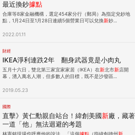
最近換鈔
據點
合庫等8家金融機構，選定454家分行（郵局）為指定兌鈔地
點，1月24日至1月28日連續5個營業日可以兌換
新
鈔...
2022.01.11
財經
IKEA淨利連跌2年 翻身武器竟是小肉丸
五月十六日，雙北第三家宜家家居（IKEA）在
新
北市
新
店開
幕，湧入萬名人潮，但多數人的目標，既不是沙發區...
2019.05.23
國際
直擊》黃仁勳親自站台！緯創美國
新
廠，藏著
一道「他」無法迴避的考題
林憲銘現場也呼應他的說法，「這個
據點
（指緯創德州
新