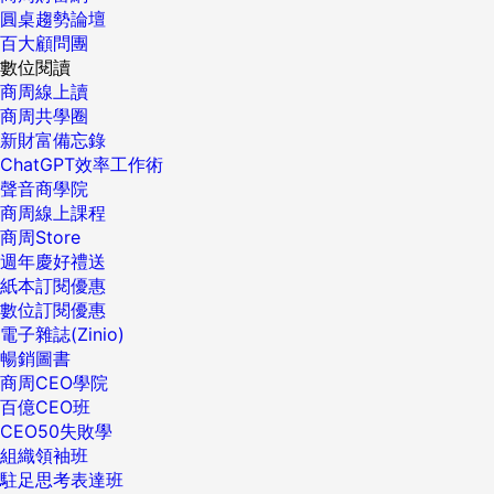
圓桌趨勢論壇
百大顧問團
數位閱讀
商周線上讀
商周共學圈
新財富備忘錄
ChatGPT效率工作術
聲音商學院
商周線上課程
商周Store
週年慶好禮送
紙本訂閱優惠
數位訂閱優惠
電子雜誌(Zinio)
暢銷圖書
商周CEO學院
百億CEO班
CEO50失敗學
組織領袖班
駐足思考表達班