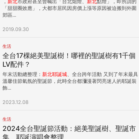
，
新北
市政府甚至曾喊出「台北熄燈、
新北
點燈」，即所謂的
「甜甜圈效應」，大都市居民因房價上漲等原因被迫搬到外圍
郊區...
2019.09.30
生活
全台17棵絕美聖誕樹！哪裡的聖誕樹有1千個
LV配件？
年末活動總整理：
新北
耶誕城
、全台跨年活動 又到了年末最具
溫馨佳節氣氛的聖誕節，此時全台都瀰漫著閃亮迷人的耶誕裝
飾...
2023.12.08
生活
2024全台聖誕節活動：絕美聖誕樹、聖誕市
集、耶誕演唱會整理