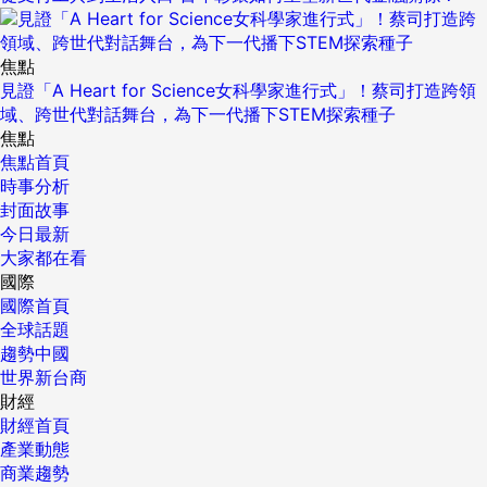
焦點
見證「A Heart for Science女科學家進行式」！蔡司打造跨領
域、跨世代對話舞台，為下一代播下STEM探索種子
焦點
焦點首頁
時事分析
封面故事
今日最新
大家都在看
國際
國際首頁
全球話題
趨勢中國
世界新台商
財經
財經首頁
產業動態
商業趨勢