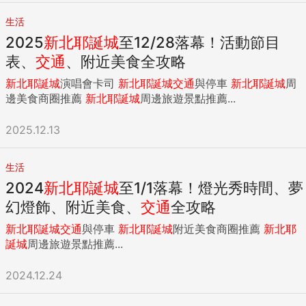
生活
2025
新北
耶誕城
至12/28落幕！活動節目
表、
交通
、附近美食全攻略
新北
耶誕城
演唱會卡司
新北
耶誕城
交通
與停車
新北
耶誕城
周
邊美食商圈推薦
新北
耶誕城
周邊旅遊景點推薦...
2025.12.13
生活
2024
新北
耶誕城
至1/1落幕！燈光秀時間、夢
幻燈飾、附近美食、
交通
全攻略
新北
耶誕城
交通
與停車
新北
耶誕城
附近美食商圈推薦
新北
耶
誕城
周邊旅遊景點推薦...
2024.12.24