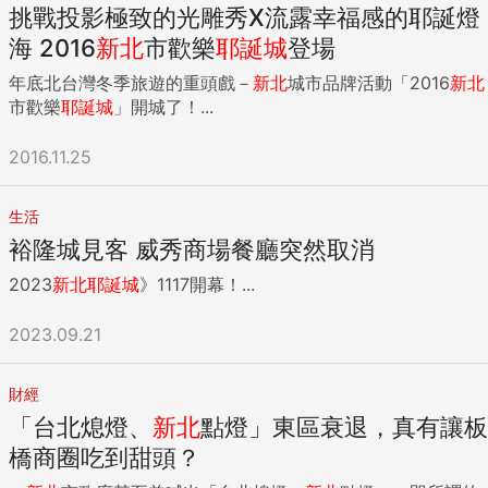
挑戰投影極致的光雕秀X流露幸福感的耶誕燈
海 2016
新北
市歡樂
耶誕城
登場
年底北台灣冬季旅遊的重頭戲－
新北
城市品牌活動「2016
新北
市歡樂
耶誕城
」開城了！...
2016.11.25
生活
裕隆城見客 威秀商場餐廳突然取消
2023
新北
耶誕城
》1117開幕！...
2023.09.21
財經
「台北熄燈、
新北
點燈」東區衰退，真有讓板
橋商圈吃到甜頭？