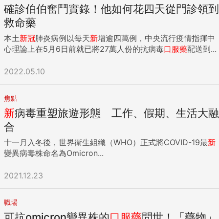
確診伯伯奮鬥實錄！他如何花四天從門診領到
救命藥
本土
新
冠
肺炎病例以每天
新
增逾四萬例，中央流行疫情指揮中
心理論上在5月6日前就已將27萬人份的抗病毒
口服藥
配送到...
2022.05.10
焦點
新
病毒重塑旅遊形態 工作、假期、生活大融
合
十一月入冬後，世界衛生組織（WHO）正式將COVID-19最
新
變異病毒株命名為Omicron...
2021.12.23
職場
可抗omicron變異株的
口服藥
問世！「藥物」