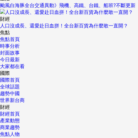
颱風白海豚全台交通異動》飛機、高鐵、台鐵、船班?不斷更新
財經
人口沒成長、還愛赴日血拼！全台新百貨為什麼敢一直開？
焦點
焦點首頁
時事分析
封面故事
今日最新
大家都在看
國際
國際首頁
全球話題
趨勢中國
世界新台商
財經
財經首頁
產業動態
商業趨勢
焦點人物