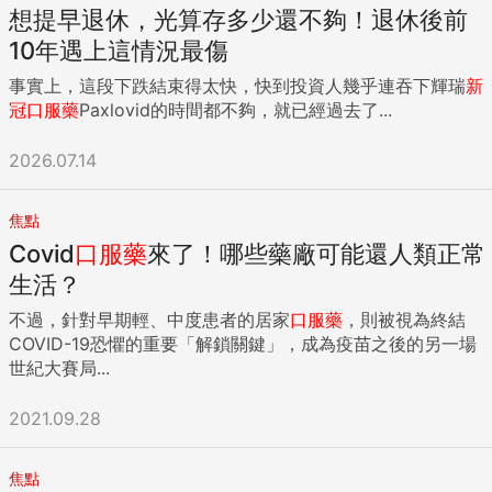
想提早退休，光算存多少還不夠！退休後前
10年遇上這情況最傷
事實上，這段下跌結束得太快，快到投資人幾乎連吞下輝瑞
新
冠
口服藥
Paxlovid的時間都不夠，就已經過去了...
2026.07.14
焦點
Covid
口服藥
來了！哪些藥廠可能還人類正常
生活？
不過，針對早期輕、中度患者的居家
口服藥
，則被視為終結
COVID-19恐懼的重要「解鎖關鍵」，成為疫苗之後的另一場
世紀大賽局...
2021.09.28
焦點