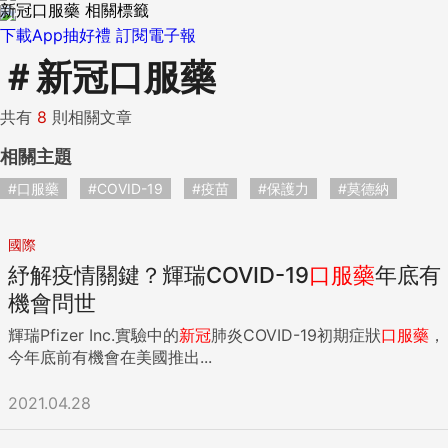
新冠口服藥 相關標籤
下載App抽好禮
訂閱電子報
＃
新冠口服藥
共有
8
則相關文章
相關主題
#口服藥
#COVID-19
#疫苗
#保護力
#莫德納
國際
紓解疫情關鍵？輝瑞COVID-19
口服藥
年底有
機會問世
輝瑞Pfizer Inc.實驗中的
新
冠
肺炎COVID-19初期症狀
口服藥
，
今年底前有機會在美國推出...
2021.04.28