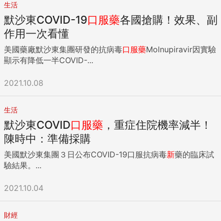
生活
默沙東COVID-19
口服藥
各國搶購！效果、副
作用一次看懂
美國藥廠默沙東集團研發的抗病毒
口服藥
Molnupiravir因實驗
顯示有降低一半COVID-...
2021.10.08
生活
默沙東COVID
口服藥
，重症住院機率減半！
陳時中：準備採購
美國默沙東集團３日公布COVID-19口服抗病毒
新
藥的臨床試
驗結果。...
2021.10.04
財經