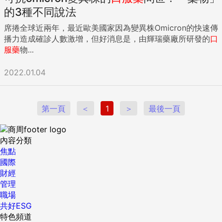
的3種不同說法
席捲全球近兩年，最近歐美國家因為變異株Omicron的快速傳
播力造成確診人數激增，但好消息是，由輝瑞藥廠所研發的
口
服藥
物...
2022.01.04
第一頁
＜
1
＞
最後一頁
內容分類
焦點
國際
財經
管理
職場
共好ESG
特色頻道