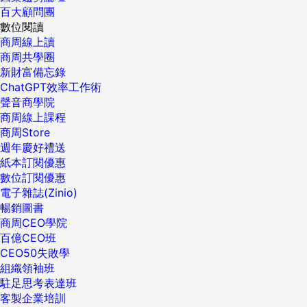
百大顧問團
數位閱讀
商周線上讀
商周共學圈
新財富備忘錄
ChatGPT效率工作術
聲音商學院
商周線上課程
商周Store
週年慶好禮送
紙本訂閱優惠
數位訂閱優惠
電子雜誌(Zinio)
暢銷圖書
商周CEO學院
百億CEO班
CEO50失敗學
組織領袖班
駐足思考表達班
客製企業培訓