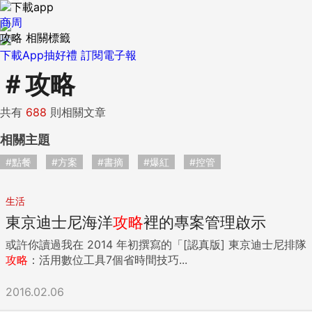
商周
攻略 相關標籤
下載App抽好禮
訂閱電子報
＃
攻略
共有
688
則相關文章
相關主題
#點餐
#方案
#書摘
#爆紅
#控管
生活
東京迪士尼海洋
攻略
裡的專案管理啟示
或許你讀過我在 2014 年初撰寫的「[認真版] 東京迪士尼排隊
攻略
：活用數位工具7個省時間技巧...
2016.02.06