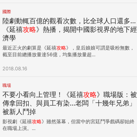
國際
陸劇動輒百億的觀看次數，比全球人口還多...
《延禧
攻略
》熱播，揭開中國影視界的地下經
濟學
最近正火的劇算是《延禧
攻略
》，皇后娘娘可謂是吸粉無數，
截至目前總播放量達56億，均集播放量超...
2018.08.16
職場
不要小看向上管理！《延禧
攻略
》職場版：被
傳拿回扣、與員工有染...老闆「十幾年兄弟」
被新人鬥掉
影視劇《延禧
攻略
》雖然落幕，但當中的宮廷鬥爭戲碼卻始終
在職場上演。...