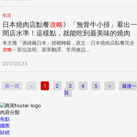
團：國泰人壽砸兩百億開發高鐵桃園站專區 財團動態：國泰人
壽前副董事長蔡鎮宇，豪氣的以土地每坪1千666萬元，創下台
生活
北市商辦第二高價位，標下新光敦南大樓部分樓層，讓這棟起
日本燒肉店點餐
攻略
》「無骨牛小排」看出一
家厝，得以重回蔡家人手中。 另外，國泰人壽首度打破集團慣
例，去年12月與交通部簽約，取得高鐵桃園車站專區50年開發
間店水準！這樣點，就能吃到最美味的燒肉
經營權，規畫在21.88公頃的土地砸下逾兩百億元，打造國際商
本文獲「酒雄瘋日本」授權轉載，原文：日本燒肉店點餐完全
務城，預計投報率超過5％。 政策：壽險禁買令解除，將有三
攻略
－部位說明、菜單翻譯、常用會話...
兆元買商辦 政策動態：金管會限制保險業投資商辦大樓禁令，
可望在近期解禁。一旦解禁，估計將有高達三兆元的壽險投資
2017.03.23
不動產潛在部位，將是今年商用不動產最大的推升動能。 資
金：台商、大陸菁英捧錢來買房獵地 資金動態：台商持續回
流，在大陸沿海開設製鞋廠的一家台商，因當地工資高漲，加
上第二代不願意接棒，索性把工廠關掉。把這幾年在大陸奮鬥
第一頁
＜
1
2
3
4
5
＞
最後一
多年的成果，換成了大筆鈔捧回台，開始在高雄獵地。 來自中
頁
國大陸的資金還不只台商。 知名的中國長江商學院創院院長項
兵，一月應邀來台演講，四天中，扣除飛行與演講，其餘時間
內容分類
都花在看房，兩天內，馬不停蹄的連看五個建案。項兵參觀的
焦點
建案從關渡、紅樹林、淡水小坪頂、內湖到板橋。他的學生，
國際
大多是中國指標性企業的董事長或總經理，學生所經營企業的
財經
營收「加起來占中國GDP（國內生產毛額）的七分之一。」他