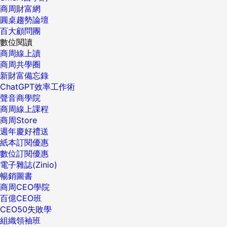
商周財富網
圓桌趨勢論壇
百大顧問團
數位閱讀
商周線上讀
商周共學圈
新財富備忘錄
ChatGPT效率工作術
聲音商學院
商周線上課程
商周Store
週年慶好禮送
紙本訂閱優惠
數位訂閱優惠
電子雜誌(Zinio)
暢銷圖書
商周CEO學院
百億CEO班
CEO50失敗學
組織領袖班