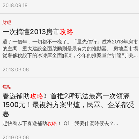
2018.09.18
財經
一次搞懂2013房市
攻略
過了一個年，一切都不一樣了。「量先價行」成為2013年房市
的主調，重大建設全面啟動則是最有力的推動器。 房地產市場
從奢侈稅設下的冰凍庫全面解凍，今年的推案量估計達到1兆2
千700億元，一舉突破近三年來的盤整，創下十年來新高。一
月份淡水新市鎮輕軌預算正式確認，高鐵新增三個站點，桃園
2013.03.06
航空城也已展開區段徵收作業，市場交易面更是出現噴井式成
長。 四個動態，看出房市交易解凍 建商：預售翻倍，春節全
焦點
台賣出逾150億 四個動態，你必須正視房地產市場的新變化。
春遊補助
攻略
》首推2種玩法最高一次領滿
業界動態：信義房屋台北地區，一月份單日成交金額近5千萬
元，比去年12月多一倍，打破仲介業農曆新年前是交易淡季的
1500元！最複雜方案出爐，民眾、企業都受
魔咒，熱絡程度連房仲業者都難以置信。 連春節都出現看房
惠
潮。「真的很好、真的很好！」台中市建築經營協會理事長楊
趕快看以下春遊補助
攻略
！ Q1：我要什麼時候去？...
玄吉，連續說了兩次太好了，來形容農曆新年期間房地產市場
盛況。農曆新年九天假期，統計全台預售屋銷售金額超過150
億元，平均一天成交16億6千萬元，是去年同期的兩倍。 財
2019.03.06