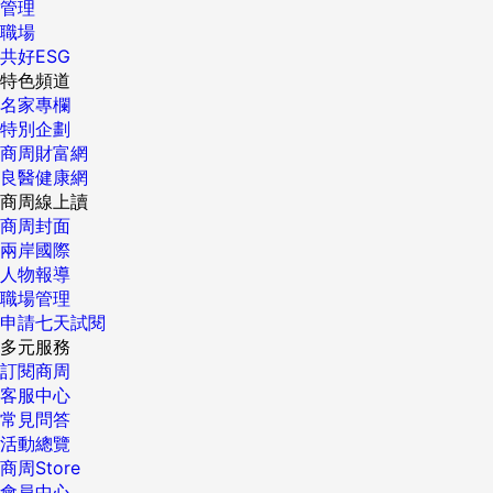
管理
的退休生活把台灣列入選項，也特別具指標意義和擴散效應。
職場
這些動態背後的共同重點，就是各路資金太多，必須找尋出
共好ESG
口。 ▲每坪10到80萬房價 都有潛力區 ▲5成點燈率再買 避免
特色頻道
野狗比人多 完整精采內文請見《商業周刊》1320期，全省各
名家專欄
大便利商店同步販售 ...
特別企劃
商周財富網
良醫健康網
商周線上讀
商周封面
兩岸國際
人物報導
職場管理
申請七天試閱
多元服務
訂閱商周
客服中心
常見問答
活動總覽
商周Store
會員中心