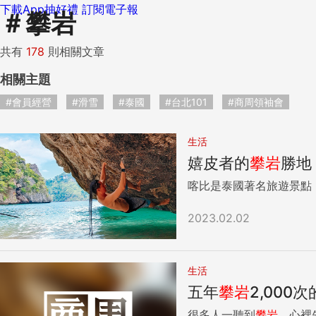
下載App抽好禮
訂閱電子報
＃
攀岩
共有
178
則相關文章
相關主題
#會員經營
#滑雪
#泰國
#台北101
#商周領袖會
生活
嬉皮者的
攀岩
勝地
喀比是泰國著名旅遊景點
2023.02.02
生活
五年
攀岩
2,000
很多人一聽到
攀岩
，心裡