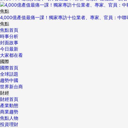
焦點
4,000億產值最痛一課！獨家專訪十位業者、專家、官員：中
焦點
焦點首頁
時事分析
封面故事
今日最新
大家都在看
國際
國際首頁
全球話題
趨勢中國
世界新台商
財經
財經首頁
產業動態
商業趨勢
焦點人物
投資理財