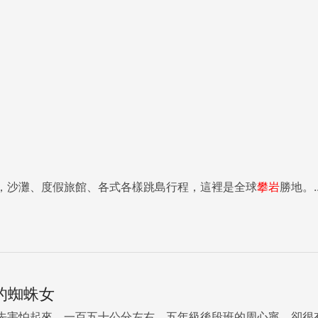
，沙灘、度假旅館、各式各樣跳島行程，這裡是全球
攀岩
勝地。..
次的蜘蛛女
先害怕起來。一百五十公分左右、五年級後段班的周心寧，卻很