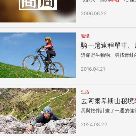
2006.06.22
職場
騎一趟遠程單車、
追蹤野生動物、尋找青蛙
2016.04.21
生活
去阿爾卑斯山秘境
我與旅伴計畫了一週的健
2024.08.22