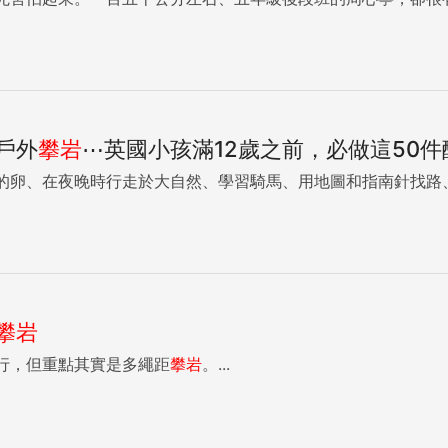
戶外
攀岩
⋯英國小孩滿12歲之前，必做這50
的卵、在夜晚時行走於大自然、學習騎馬、用地圖和指南針找路
攀岩
行，但重點其實是多繩距
攀岩
。...