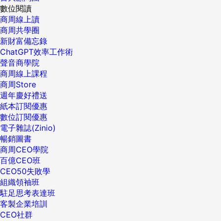
數位閱讀
商周線上讀
商周共學圈
新財富備忘錄
ChatGPT效率工作術
聲音商學院
商周線上課程
商周Store
週年慶好禮送
紙本訂閱優惠
數位訂閱優惠
電子雜誌(Zinio)
暢銷圖書
商周CEO學院
百億CEO班
CEO50失敗學
組織領袖班
駐足思考表達班
客製企業培訓
CEO社群