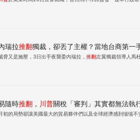
內瑞拉
推翻
獨裁，卻丟了主權？當地台商第一
威脅又是施壓，3日出手夜襲委內瑞拉，
推翻
左翼獨裁領導人馬杜洛（N
易隨時
推翻
，
川普
關稅「審判」其實都無法執
月初的局勢卻讓美國最大的貿易夥伴們以及全球經濟感到惴惴不安。