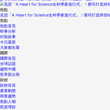
焦點
見證「A Heart for Science女科學家進行式」！蔡司打
焦點
焦點首頁
時事分析
封面故事
今日最新
大家都在看
國際
國際首頁
全球話題
趨勢中國
世界新台商
財經
財經首頁
產業動態
商業趨勢
焦點人物
投資理財