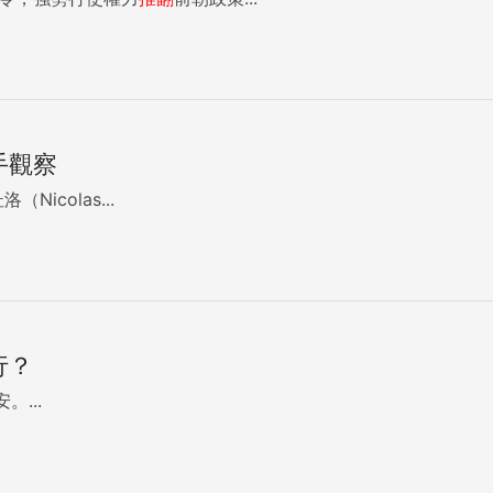
手觀察
icolas...
行？
...