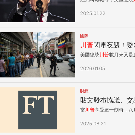
2025.01.22
國際
川普
閃電夜襲！委
美國總統
川普
數月來又是
2026.01.05
財經
貼文發布協議、交
當
川普
享受這一刻時，八
2025.08.21