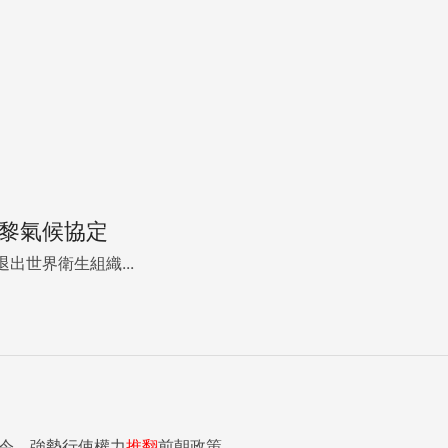
巴黎氣候協定
出世界衛生組織...
命令，強勢行使權力
推翻
前朝政策...