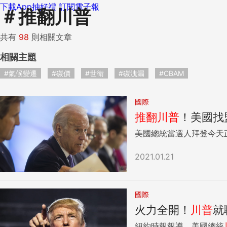
下載App抽好禮
訂閱電子報
＃
推翻川普
共有
98
則相關文章
相關主題
#氣候變遷
#碳價
#世衛
#碳洩漏
#CBAM
國際
推翻
川普
！美國找
美國總統當選人拜登今天
2021.01.21
國際
火力全開！
川普
就
紐約時報報導，美國總統