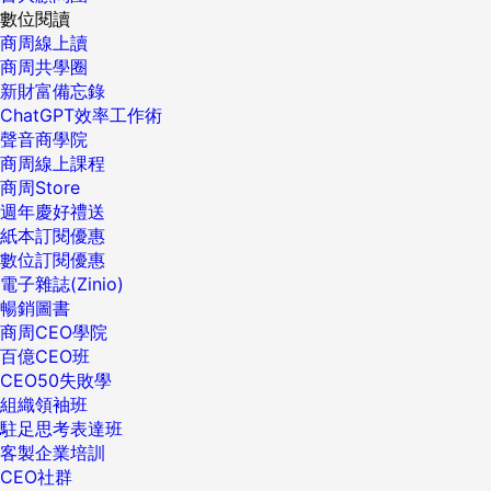
數位閱讀
商周線上讀
商周共學圈
新財富備忘錄
ChatGPT效率工作術
聲音商學院
商周線上課程
商周Store
週年慶好禮送
紙本訂閱優惠
數位訂閱優惠
電子雜誌(Zinio)
暢銷圖書
商周CEO學院
百億CEO班
CEO50失敗學
組織領袖班
駐足思考表達班
客製企業培訓
CEO社群