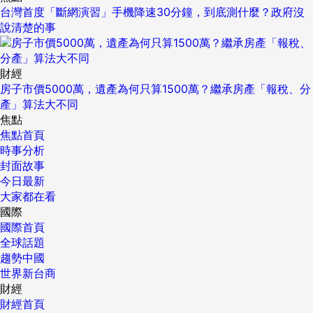
台灣首度「斷網演習」手機降速30分鐘，到底測什麼？政府沒
說清楚的事
財經
房子市價5000萬，遺產為何只算1500萬？繼承房產「報稅、分
產」算法大不同
焦點
焦點首頁
時事分析
封面故事
今日最新
大家都在看
國際
國際首頁
全球話題
趨勢中國
世界新台商
財經
財經首頁