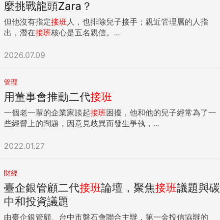
麼挑戰龍頭Zara？
但他沒有指定
接班
人，也排除兒子接手；親近管理層的人指
出，潛在
接班
核心是五名親信。...
2026.07.09
管理
用董事會推動二代
接班
一個老一輩的企業家談起
接班
困擾，他和他的兒子經常為了一
些經營上的問題，因意見歧異而發生爭執，...
2022.01.27
財經
臺企銀管顧二代
接班
論壇，聚焦
接班
議題與碳
中和投資議題
由臺企銀管顧、台中市磐石會聯合主辦，第一金投信協辦的