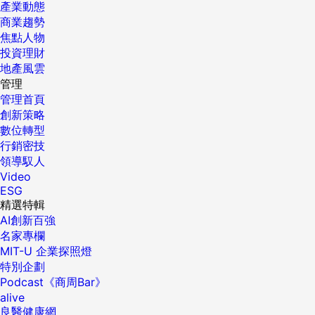
產業動態
商業趨勢
焦點人物
投資理財
地產風雲
管理
管理首頁
創新策略
數位轉型
行銷密技
領導馭人
Video
ESG
精選特輯
AI創新百強
名家專欄
MIT-U 企業探照燈
特別企劃
Podcast《商周Bar》
alive
良醫健康網