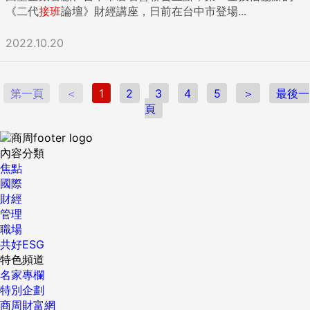
《二代
接班
論壇》財經講座，日前在台中市登場...
2022.10.20
第一頁
＜
1
2
3
4
5
＞
最後一
頁
內容分類
焦點
國際
財經
管理
職場
共好ESG
特色頻道
名家專欄
特別企劃
商周財富網