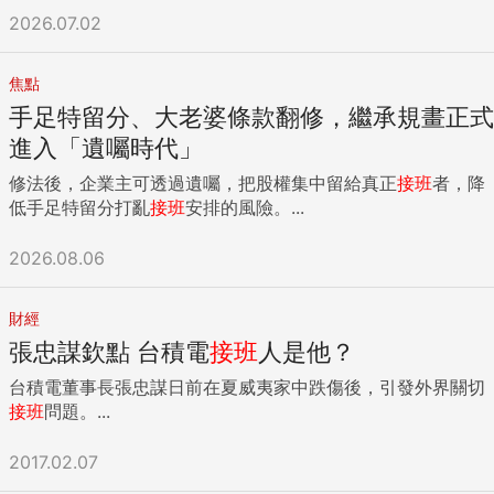
2026.07.02
焦點
手足特留分、大老婆條款翻修，繼承規畫正式
進入「遺囑時代」
修法後，企業主可透過遺囑，把股權集中留給真正
接班
者，降
低手足特留分打亂
接班
安排的風險。...
2026.08.06
財經
張忠謀欽點 台積電
接班
人是他？
台積電董事長張忠謀日前在夏威夷家中跌傷後，引發外界關切
接班
問題。...
2017.02.07