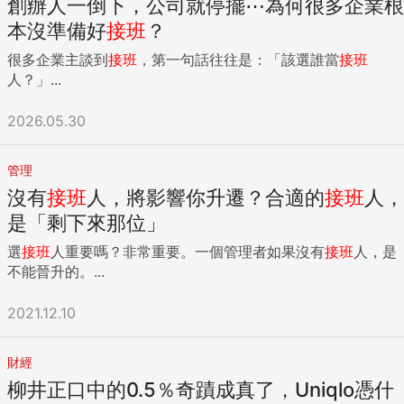
創辦人一倒下，公司就停擺⋯為何很多企業根
本沒準備好
接班
？
很多企業主談到
接班
，第一句話往往是：「該選誰當
接班
人？」...
2026.05.30
管理
沒有
接班
人，將影響你升遷？合適的
接班
人，
是「剩下來那位」
選
接班
人重要嗎？非常重要。一個管理者如果沒有
接班
人，是
不能晉升的。...
2021.12.10
財經
柳井正口中的0.5％奇蹟成真了，Uniqlo憑什