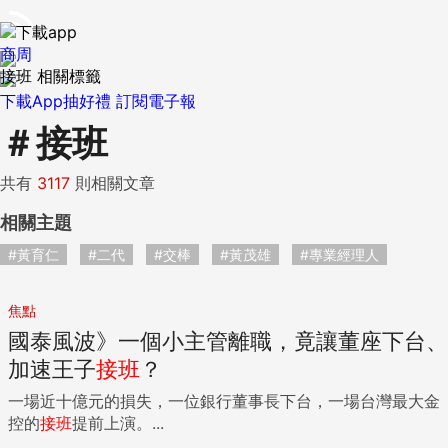
商周
接班 相關標籤
下載App抽好禮
訂閱電子報
＃
接班
共有
3117
則相關文章
相關主題
#黃育仁
#二代
#交棒
#黃茂雄
#專業經理人
焦點
國泰風波》一個小主管離職，竟讓董座下台、
加速王子
接班
？
一場近十億元的損失，一位銀行董事長下台，一場台灣最大金
控的
接班
提前上演。...