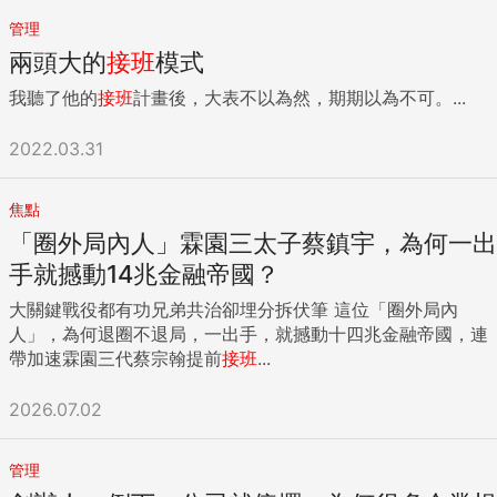
管理
兩頭大的
接班
模式
我聽了他的
接班
計畫後，大表不以為然，期期以為不可。...
2022.03.31
焦點
「圈外局內人」霖園三太子蔡鎮宇，為何一出
手就撼動14兆金融帝國？
大關鍵戰役都有功兄弟共治卻埋分拆伏筆 這位「圈外局內
人」，為何退圈不退局，一出手，就撼動十四兆金融帝國，連
帶加速霖園三代蔡宗翰提前
接班
...
2026.07.02
管理