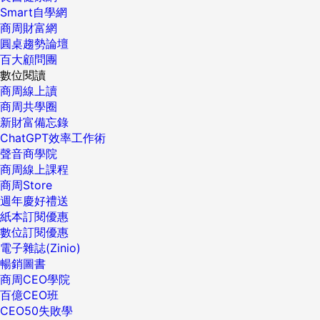
Smart自學網
商周財富網
圓桌趨勢論壇
百大顧問團
數位閱讀
商周線上讀
商周共學圈
新財富備忘錄
ChatGPT效率工作術
聲音商學院
商周線上課程
商周Store
週年慶好禮送
紙本訂閱優惠
數位訂閱優惠
電子雜誌(Zinio)
暢銷圖書
商周CEO學院
百億CEO班
CEO50失敗學