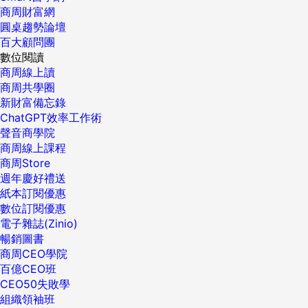
商周財富網
圓桌趨勢論壇
百大顧問團
數位閱讀
商周線上讀
商周共學圈
新財富備忘錄
ChatGPT效率工作術
聲音商學院
商周線上課程
商周Store
週年慶好禮送
紙本訂閱優惠
數位訂閱優惠
電子雜誌(Zinio)
暢銷圖書
商周CEO學院
百億CEO班
CEO50失敗學
組織領袖班