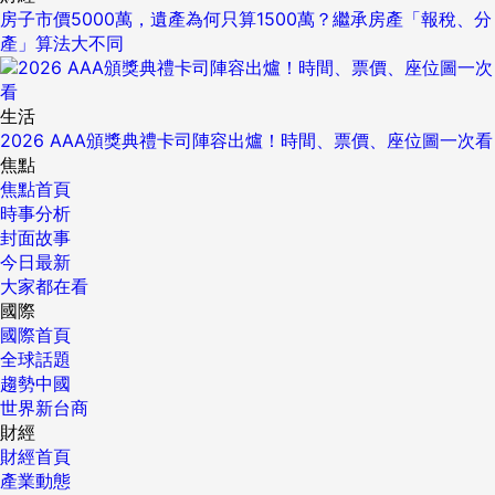
房子市價5000萬，遺產為何只算1500萬？繼承房產「報稅、分
產」算法大不同
生活
2026 AAA頒獎典禮卡司陣容出爐！時間、票價、座位圖一次看
焦點
焦點首頁
時事分析
封面故事
今日最新
大家都在看
國際
國際首頁
全球話題
趨勢中國
世界新台商
財經
財經首頁
產業動態