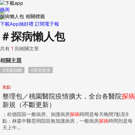
商周
探病懶人包 相關標籤
下載App抽好禮
訂閱電子報
＃
探病懶人包
共有
1
則相關文章
相關主題
#居家隔離
#新冠疫情
焦點
整理包／桃園醫院疫情擴大，全台各醫院
探病
新規（不斷更新）
；松德院區一般病房、加護病房
探病
時間是每天晚間7點至8
點；林森中醫昆明院區無加護病房，一般病房
探病
時間則是每
天上午...