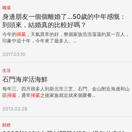
站發文表示，很多教堂都很大，可以讓信眾在不違反社交距離
的同時做禮拜，另外像告解室的簾幕也可以換成容易消毒的材
職場
質。 不過，這麼做還是助長傳播的風險，另外有些神職人員則
身邊朋友一個個離婚了...50歲的中年感慨：
選擇大膽擁抱轉機。加州一名開始用直播佈道牧師瑞克（Rick
到頭來，結婚真的比較好嗎？
Warren）就這麼表示：「主給了我們頭腦，他期待我們用智慧
行事。」 仔細去探究的話，宗教與科技的的距離，並沒有想像
今年的
掃墓
，天氣異常的好，整個家族浩浩蕩蕩約莫一百人，
中那麼遠，電視佈道就是最廣為人知的例子。以基督教來說，
印象中這十年，今年來了最多人。...
1930年電視開始發展，1950年開始出現電視佈道者，1970年
福音派的比利．葛理翰（Billy Graham）牧師使電視佈道達到
2017.03.10
成熟。不過，雖然知名的神職人員的確透過電視，讓世界各地
的信眾得以接觸佈道，但在電視節目裡，鏡頭畫面時常拍攝現
生活
場大量信眾虔誠聆聽的臉孔，由此可知由現場信眾所體現的群
石門海岸活海鮮
聚感，並沒有被電視取代。 因此，當下神職人員面臨的最大挑
戰就是，該怎麼用科技營造群聚感？最近因遠距辦公大熱的軟
每年三、四月很多人到新北市三芝、石門、金山附近海邊和山
體Zoom，也成為遠距禮拜的好幫手。 根據《宗教新聞網》
區
掃墓
，通常
掃墓
之後家族就近就來個聚餐...
（Religion News Service）的報導，某一天，天主教佈道師布
魯斯．雷耶斯趙（Bruce Reyes-Chow）一如往常的執行聖餐
2013.03.28
禮儀式；不同的是，他沒有站在台上面對著底下的信眾，而是
面對著自己的電腦，螢幕上開著Zoom的視訊畫面，由一個個
更小的信眾視訊畫面組成。 猶太宗教社群也轉向臉書直播，取
財經
代口頭問候，參與信眾紛紛用留言功能打上「安息日好」（”