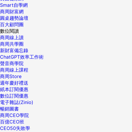
Smart自學網
商周財富網
圓桌趨勢論壇
百大顧問團
數位閱讀
商周線上讀
商周共學圈
新財富備忘錄
ChatGPT效率工作術
聲音商學院
商周線上課程
商周Store
週年慶好禮送
紙本訂閱優惠
數位訂閱優惠
電子雜誌(Zinio)
暢銷圖書
商周CEO學院
百億CEO班
CEO50失敗學