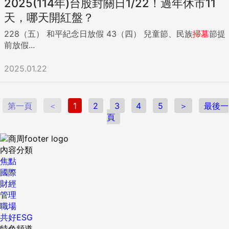
2025(114年)台股封關日1/22！過年休市11
Shabbat Shalom”），跟彼此打招呼。 許多宗教領導人可能從
天，哪天開紅盤？
未想過、用面對面以外的方式給予信徒關懷，現在他們則開始
發現科技有助於連結眾人。達拉斯的教會鼓勵信眾用傳簡訊的
228（五） 和平紀念日放假 43（四） 兒童節、民族
掃墓
節提
方式來完成傳遞平安（passing the peace）的儀式，取代原
前放假...
本的擁抱、握手；芝加哥的教會則是鼓勵信眾一起於固定的時
間在臉書和Instagram張貼禱告與冥想。 就連一些對科技使用
2025.01.22
非常保守的猶太社群，也開始使用一些「低科技」來維繫信仰
社群。《app.》報導，美國一猶太社群就動用30名人力，打電
話給信徒，關心他們每天過得怎麼樣，甚至藉此網羅了一些新
第一頁
＜
1
2
3
4
5
＞
最後一
信徒。 佈道師變學生，在臉書共組「科技佈道學習團」 特別
頁
的是，因為這個機會，許多宗教領袖原本擔任傳道的給予角
色，現在搖身一變為孜孜不倦的科技學習者。根據《宗教新聞
網》報導，超過3000名、不同宗教的領導者加入臉書一個名叫
內容分類
「神職人員對COVID-19之精神應對」（Clergy and Spiritual
焦點
Responses to COVID-19）的社團，在裡面，他們熱烈地討論
國際
各種技術或是儀式相關的問題，像是「我應該買哪種方案的
財經
Zoom？」，以及「大家要不要一起來為醫護人員禱告？」 除
管理
此之外，雷耶斯趙則開設了課程，教導其他牧師怎麼用Zoom
職場
來做線上禮拜。他表示，他希望說服他的神職人員同伴，線上
共好ESG
禮拜不是拙劣的模仿，而是與神相遇的另一種方法。 網路一直
特色頻道