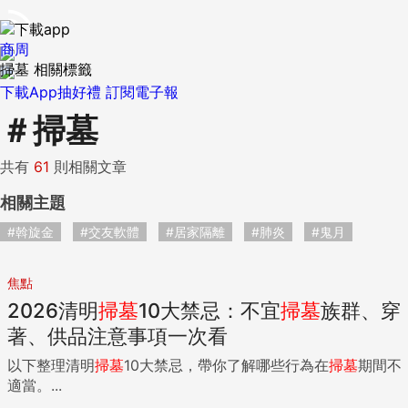
商周
掃墓 相關標籤
下載App抽好禮
訂閱電子報
＃
掃墓
共有
61
則相關文章
相關主題
#斡旋金
#交友軟體
#居家隔離
#肺炎
#鬼月
焦點
2026清明
掃墓
10大禁忌：不宜
掃墓
族群、穿
著、供品注意事項一次看
以下整理清明
掃墓
10大禁忌，帶你了解哪些行為在
掃墓
期間不
適當。...