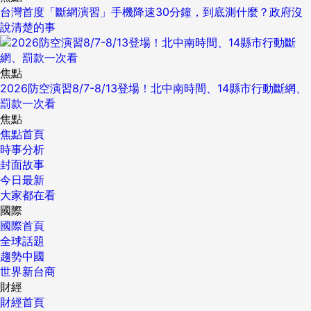
台灣首度「斷網演習」手機降速30分鐘，到底測什麼？政府沒
說清楚的事
焦點
2026防空演習8/7-8/13登場！北中南時間、14縣市行動斷網、
罰款一次看
焦點
焦點首頁
時事分析
封面故事
今日最新
大家都在看
國際
國際首頁
全球話題
趨勢中國
世界新台商
財經
財經首頁