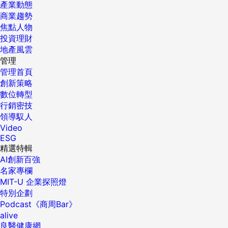
產業動態
商業趨勢
焦點人物
投資理財
地產風雲
管理
管理首頁
創新策略
數位轉型
行銷密技
領導馭人
Video
ESG
精選特輯
AI創新百強
名家專欄
MIT-U 企業探照燈
特別企劃
Podcast《商周Bar》
alive
良醫健康網