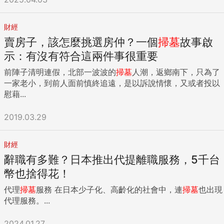
財經
賣房子，該怎麼挑選房仲？一個
掃墓
故事啟
示：有沒有符合這兩件事很重要
前陣子清明連假，北部一波波的
掃墓
人潮，返鄉南下，只為了
一家老小，到前人面前慎終追遠，是以訴說情懷，又或者投以
慰藉...
2019.03.29
財經
辭職有多難？日本推出代提離職服務，5千台
幣也捨得花！
代理
掃墓
服務 在日本少子化、高齡化的社會中，連
掃墓
也出現
代理服務。...
2024.01.27