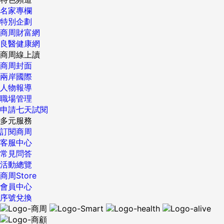
以來是各式社群的發源地，藉由這一次疫情，許多跟科技很不
名家專欄
熟的信仰開始與網路打交道，發掘了網路對於連結宗教社群的
特別企劃
豐富可能性，也開啟了新興宗教實踐的篇章。 （資料來源：
商周財富網
RNS1、RNS2、NBC、app.、Cardinal Raymond Burke） 核
良醫健康網
稿編輯：林易萱 ...
商周線上讀
商周封面
兩岸國際
人物報導
職場管理
申請七天試閱
多元服務
訂閱商周
客服中心
常見問答
活動總覽
商周Store
會員中心
序號兌換