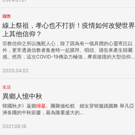
國際
線上祭祖，孝心也不打折！疫情如何改變世界
上其他信仰？
宗教信仰之所以撫慰人心，除了因為有一個具體的心靈寄託以
外，更常透過信教者集會時一起膜拜、唱頌、禱告來產生歸屬
感。然而，這次COVID-19傳染力極強，摩肩接踵的大型信仰
集會，頓時成了病毒的溫床。截至目前為止，法國、南韓、馬
來西亞都爆發了因宗教集會而起的群聚感染。 對此，像是台灣
2020.04.02
就推廣線上祭祖，避免大量人在墓園或靈骨塔群聚，造成傳散
風險增加。面對日益嚴格的社會隔離令，其他信仰像是基督
生活
教、猶太教、佛教都紛紛想方設法將儀式搬到線上。宗教信仰
異鄉人憶中秋
和科技，這兩個看似八竿子打不著的世界，因為疫情，有了相
遇的契機。 如何在不群聚的時候營造群聚感？Zoom依然是首
韓國秋夕》返鄉
掃墓
、團聚做松糕 婦女穿韓服跳圓舞 舉凡亞
選 「群聚一堂」是宗教信仰一個難以替代的形式，要如何在保
洲各國的中秋節慶，最為隆重盛大的...
持社交距離的同時，營造這種群聚的親密感？成為各信仰迫切
需要解決的問題。 即便疫情嚴峻，有些神職人員仍呼籲信眾繼
2021.09.16
續上教堂。美國樞機雷孟．柏克（Raymond Burke）在個人網