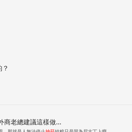
的？
商老總建議這樣做...
思，那就是人無法停止
抽
菸
純粹只是因為尼古丁上癮...