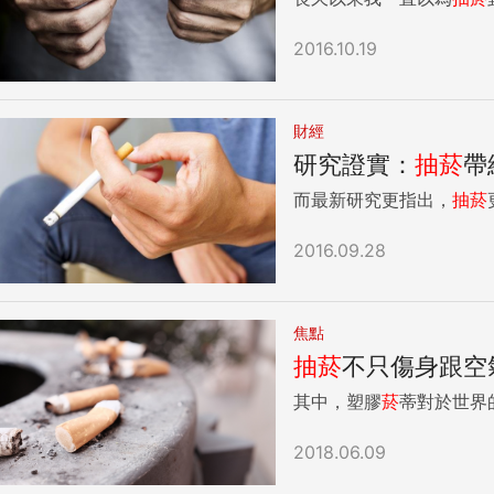
2016.10.19
財經
研究證實：
抽
菸
帶
而最新研究更指出，
抽
菸
2016.09.28
焦點
抽
菸
不只傷身跟空
其中，塑膠
菸
蒂對於世界
2018.06.09