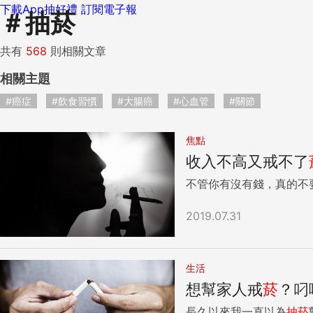
下載App抽好禮
訂閱電子報
＃
抽菸
共有
568
則相關文章
相關主題
#癌症
#飲食習慣
#大腸癌
#心血管
#關節
焦點
收入不高又戒不了
不管你有沒有錢，真的不
2019.07.31
生活
想幫家人戒
菸
？叼
長久以來我一直以為
抽
菸