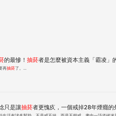
菸
的最慘！
抽
菸
者是怎麼被資本主義「霸凌」
要再
抽
菸
了。...
唸只是讓
抽
菸
者更愧疚，一個戒掉28年煙癮的外
對生活有諸多幫助，不是戒不掉，而是不想戒，書中一語道破迷