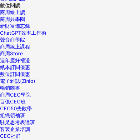
數位閱讀
商周線上讀
商周共學圈
新財富備忘錄
ChatGPT效率工作術
聲音商學院
商周線上課程
商周Store
週年慶好禮送
紙本訂閱優惠
數位訂閱優惠
電子雜誌(Zinio)
暢銷圖書
商周CEO學院
百億CEO班
CEO50失敗學
組織領袖班
駐足思考表達班
客製企業培訓
CEO社群