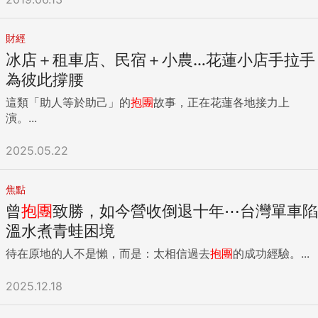
財經
冰店＋租車店、民宿＋小農…花蓮小店手拉手
為彼此撐腰
這類「助人等於助己」的
抱團
故事，正在花蓮各地接力上
演。...
2025.05.22
焦點
曾
抱團
致勝，如今營收倒退十年⋯台灣單車陷
溫水煮青蛙困境
待在原地的人不是懶，而是：太相信過去
抱團
的成功經驗。...
2025.12.18