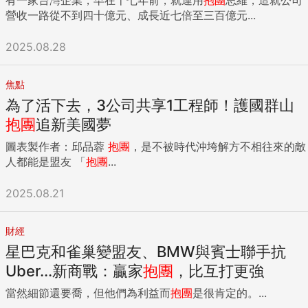
營收一路從不到四十億元、成長近七倍至三百億元...
2025.08.28
焦點
為了活下去，3公司共享1工程師！護國群山
抱團
追新美國夢
圖表製作者：邱品蓉
抱團
，是不被時代沖垮解方不相往來的敵
人都能是盟友 「
抱團
...
2025.08.21
財經
星巴克和雀巢變盟友、BMW與賓士聯手抗
Uber...新商戰：贏家
抱團
，比互打更強
當然細節還要喬，但他們為利益而
抱團
是很肯定的。...