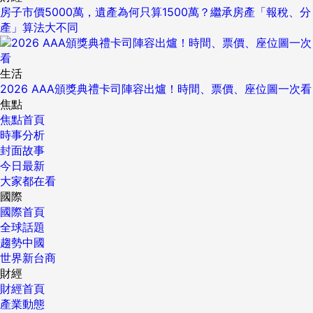
房子市價5000萬，遺產為何只算1500萬？繼承房產「報稅、分
產」算法大不同
生活
2026 AAA頒獎典禮卡司陣容出爐！時間、票價、座位圖一次看
焦點
焦點首頁
時事分析
封面故事
今日最新
大家都在看
國際
國際首頁
全球話題
趨勢中國
世界新台商
財經
財經首頁
產業動態