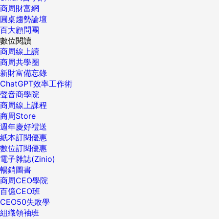
商周財富網
圓桌趨勢論壇
百大顧問團
數位閱讀
商周線上讀
商周共學圈
新財富備忘錄
ChatGPT效率工作術
聲音商學院
商周線上課程
商周Store
週年慶好禮送
紙本訂閱優惠
數位訂閱優惠
電子雜誌(Zinio)
暢銷圖書
商周CEO學院
百億CEO班
CEO50失敗學
組織領袖班