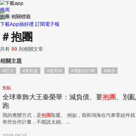
商周
抱團 相關標籤
下載App抽好禮
訂閱電子報
＃
抱團
共有
99
則相關文章
相關主題
#巨大
#美利達
#捷安特
#電動自行車
#庫存
焦點
全球車飾大王秦榮華：減負債、要
抱團
、別亂
跑
我的應變方式，是
抱團
取暖。 例如，我和鴻海在汽車零組件就
有些合作計畫，不能說太細。...
2019.06.13