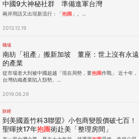
中國9大神秘社群 準備進軍台灣
兩岸用語又出現新流行：「
抱團
」。...
2013.12.19
職場
南紡「祖產」搬新加坡 董座：世上沒有永遠
的產業
從市場老大到被中國超越「現在局勢，要
抱團
作戰」 近十年，
台灣紡織產業陷入頹勢。...
2019.08.29
財經
到美國蓋竹科3聯盟》小包商變股價破七百！
聖暉挾17年
抱團
術赴美「整理房間」
有一家台灣企業，早在十七年前，就運用
抱團
思維，造就公司