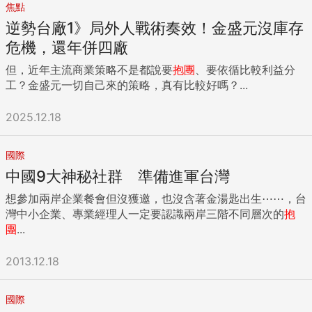
焦點
逆勢台廠1》局外人戰術奏效！金盛元沒庫存
危機，還年併四廠
但，近年主流商業策略不是都說要
抱團
、要依循比較利益分
工？金盛元一切自己來的策略，真有比較好嗎？...
2025.12.18
國際
中國9大神秘社群 準備進軍台灣
想參加兩岸企業餐會但沒獲邀，也沒含著金湯匙出生⋯⋯，台
灣中小企業、專業經理人一定要認識兩岸三階不同層次的
抱
團
...
2013.12.18
國際