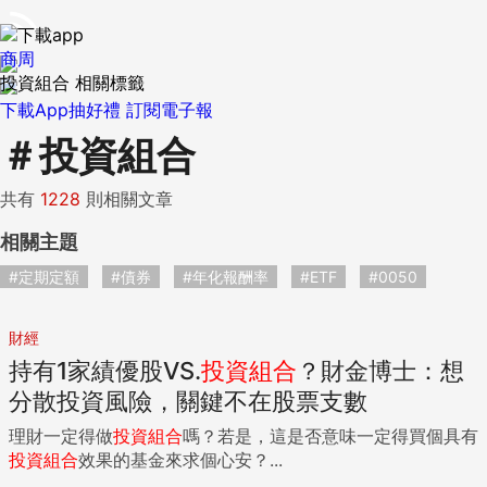
商周
投資組合 相關標籤
下載App抽好禮
訂閱電子報
＃
投資組合
共有
1228
則相關文章
相關主題
#定期定額
#債券
#年化報酬率
#ETF
#0050
財經
持有1家績優股VS.
投資組合
？財金博士：想
分散投資風險，關鍵不在股票支數
理財一定得做
投資組合
嗎？若是，這是否意味一定得買個具有
投資組合
效果的基金來求個心安？...