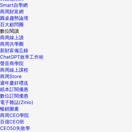
Smart自學網
商周財富網
圓桌趨勢論壇
百大顧問團
數位閱讀
商周線上讀
商周共學圈
新財富備忘錄
ChatGPT效率工作術
聲音商學院
商周線上課程
商周Store
週年慶好禮送
紙本訂閱優惠
數位訂閱優惠
電子雜誌(Zinio)
暢銷圖書
商周CEO學院
百億CEO班
CEO50失敗學