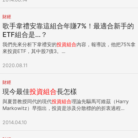
財經
歌手韋禮安靠這組合年賺7%！最適合新手的
ETF組合是...？
我們先來分析下韋禮安的
投資組合
內容，報導說，他把75%拿
來投資ETF，其中股7債3。...
2020.08.11
財經
現今最佳
投資組合
長怎樣
與夏普教授同代的現代
投資組合
理論先驅馬可維茲（Harry
Markowitz）早指出，投資是涉及分散標的的折衷過程...
2014.04.10