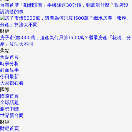
台灣首度「斷網演習」手機降速30分鐘，到底測什麼？政府沒
說清楚的事
財經
房子市價5000萬，遺產為何只算1500萬？繼承房產「報稅、分
產」算法大不同
焦點
焦點首頁
時事分析
封面故事
今日最新
大家都在看
國際
國際首頁
全球話題
趨勢中國
世界新台商
財經
財經首頁