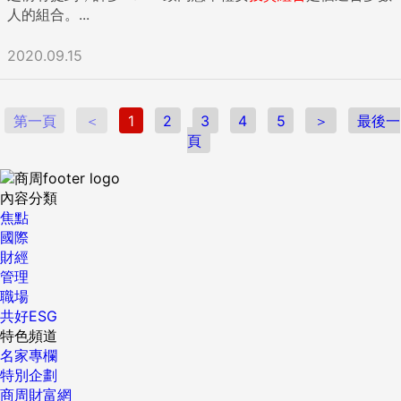
人的組合。...
2020.09.15
第一頁
＜
1
2
3
4
5
＞
最後一
頁
內容分類
焦點
國際
財經
管理
職場
共好ESG
特色頻道
名家專欄
特別企劃
商周財富網