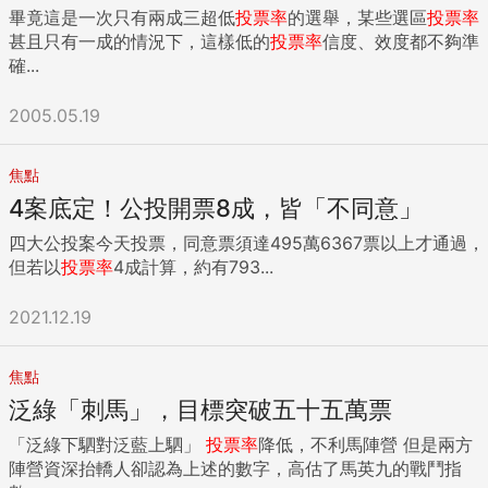
畢竟這是一次只有兩成三超低
投票率
的選舉，某些選區
投票率
甚且只有一成的情況下，這樣低的
投票率
信度、效度都不夠準
確...
2005.05.19
焦點
4案底定！公投開票8成，皆「不同意」
四大公投案今天投票，同意票須達495萬6367票以上才通過，
但若以
投票率
4成計算，約有793...
2021.12.19
焦點
泛綠「刺馬」，目標突破五十五萬票
「泛綠下駟對泛藍上駟」
投票率
降低，不利馬陣營 但是兩方
陣營資深抬轎人卻認為上述的數字，高估了馬英九的戰鬥指