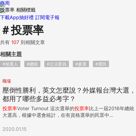
商周
投票率 相關標籤
下載App抽好禮
訂閱電子報
＃
投票率
共有
107
則相關文章
相關主題
#候選人
#總統
#立法委員
#參選
#選民
職場
壓倒性勝利，英文怎麼說？外媒報台灣大選，
都用了哪些多益必考字？
投票率
Voter Turnout 這次選舉的
投票率
比上一屆2016年總統
大選高，根據中選會統計，在有資格選舉的民眾中...
2020.01.15