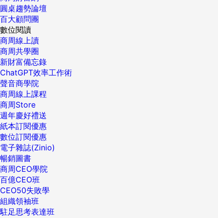
圓桌趨勢論壇
百大顧問團
數位閱讀
商周線上讀
商周共學圈
新財富備忘錄
ChatGPT效率工作術
聲音商學院
商周線上課程
商周Store
週年慶好禮送
紙本訂閱優惠
數位訂閱優惠
電子雜誌(Zinio)
暢銷圖書
商周CEO學院
百億CEO班
CEO50失敗學
組織領袖班
駐足思考表達班