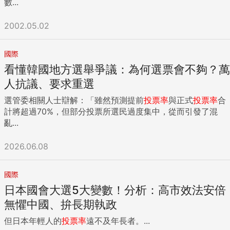
數...
2002.05.02
國際
看懂韓國地方選舉爭議：為何選票會不夠？萬
人抗議、要求重選
選管委相關人士辯解：「雖然預測提前
投票率
與正式
投票率
合
計將超過70%，但部分投票所選民過度集中，從而引發了混
亂...
2026.06.08
國際
日本國會大選5大變數！分析：高市效法安倍
無懼中國、拚長期執政
但日本年輕人的
投票率
遠不及年長者。...