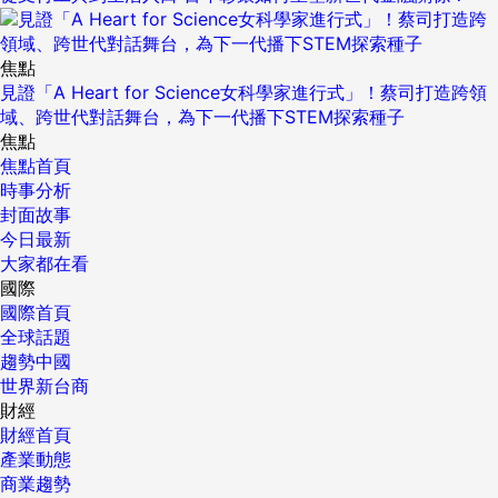
焦點
見證「A Heart for Science女科學家進行式」！蔡司打造跨領
域、跨世代對話舞台，為下一代播下STEM探索種子
焦點
焦點首頁
時事分析
封面故事
今日最新
大家都在看
國際
國際首頁
全球話題
趨勢中國
世界新台商
財經
財經首頁
產業動態
商業趨勢