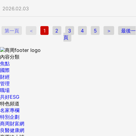
2026.02.03
第一頁
＜
1
2
3
4
5
＞
最後一
頁
內容分類
焦點
國際
財經
管理
職場
共好ESG
特色頻道
名家專欄
特別企劃
商周財富網
良醫健康網