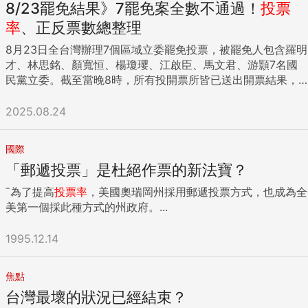
8/23罷免結果》7罷免案全數不通過！
投票
率
、正反票數總整理
8月23日全台灣辦理7個區域立委罷免投票，被罷免人包含羅明
才、林思銘、顏寬恒、楊瓊瓔、江啟臣、馬文君、游顥7名國
民黨立委。截至當晚8時，所有投開票所皆已送出開票結果，4
縣市、7案罷免案投票結果皆為「否決」，且未有選區的同意
罷免票大於「25%罷免通過門檻」。...
2025.08.24
國際
「郵遞投票」是杜絕作票的新法寶？
ˉ為了提高
投票率
，美國奧瑞岡州採用郵遞投票方式，也成為全
美第一個採此種方式的州政府。...
1995.12.14
焦點
台灣最壞的狀況已經結束？