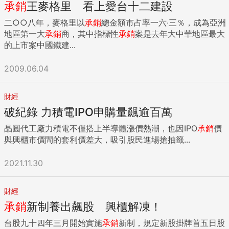
承銷
王麥格里 看上愛台十二建設
二○○八年，麥格里以
承銷
總金額市占率一六‧三％，成為亞洲
地區第一大
承銷
商，其中指標性
承銷
案是去年大中華地區最大
的上市案中國鐵建...
2009.06.04
財經
破紀錄 力積電IPO申購量飆逾百萬
晶圓代工廠力積電不僅搭上半導體漲價熱潮，也因IPO
承銷
價
與興櫃市價間的套利價差大，吸引股民進場搶抽籤...
2021.11.30
財經
承銷
新制養出飆股 興櫃解凍！
台股九十四年三月開始實施
承銷
新制，規定新股掛牌首五日股