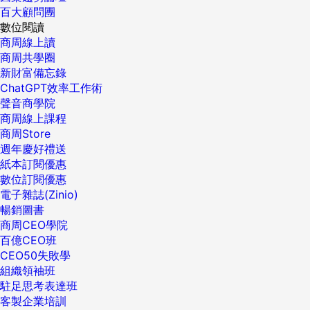
百大顧問團
數位閱讀
商周線上讀
商周共學圈
新財富備忘錄
ChatGPT效率工作術
聲音商學院
商周線上課程
商周Store
週年慶好禮送
紙本訂閱優惠
數位訂閱優惠
電子雜誌(Zinio)
暢銷圖書
商周CEO學院
百億CEO班
CEO50失敗學
組織領袖班
駐足思考表達班
客製企業培訓