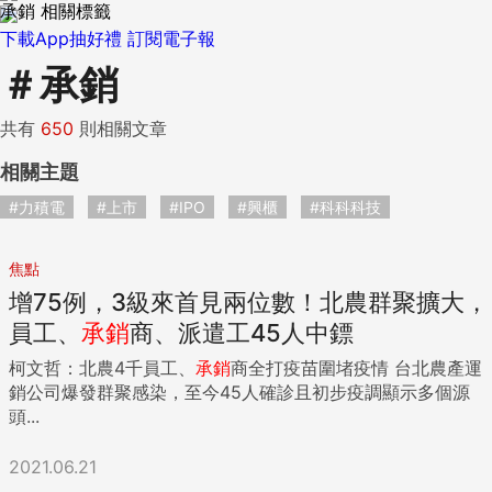
承銷 相關標籤
下載App抽好禮
訂閱電子報
＃
承銷
共有
650
則相關文章
相關主題
#力積電
#上市
#IPO
#興櫃
#科科科技
焦點
增75例，3級來首見兩位數！北農群聚擴大，
員工、
承銷
商、派遣工45人中鏢
柯文哲：北農4千員工、
承銷
商全打疫苗圍堵疫情 台北農產運
銷公司爆發群聚感染，至今45人確診且初步疫調顯示多個源
頭...
2021.06.21