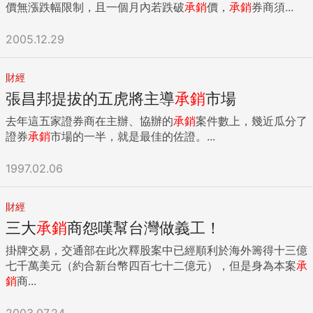
價無漲跌幅限制，且一個月內若跌破
承銷
價，
承銷
券商須...
2005.12.29
財經
張昌邦提拔的五虎將主導
承銷
市場
去年這五家證券商在主辦、協辦的
承銷
案件數上，幾近瓜分了
證券
承銷
市場的一半，就是最佳的佐證。...
1997.02.06
財經
三大
承銷
商怨嘆幫台灣做義工！
掛牌交易，交通部在此次釋股案中已經順利於海外籌得十三億
七千萬美元（約合新台幣四百七十二億元），但是身為本案
承
銷
商...
2003.07.24