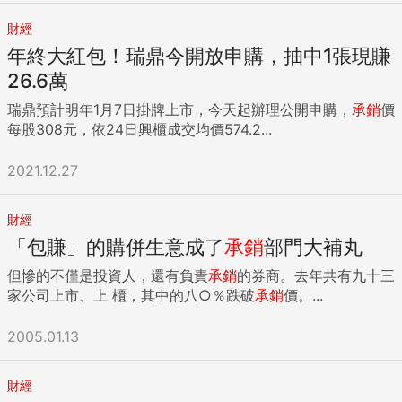
財經
年終大紅包！瑞鼎今開放申購，抽中1張現賺
26.6萬
瑞鼎預計明年1月7日掛牌上市，今天起辦理公開申購，
承銷
價
每股308元，依24日興櫃成交均價574.2...
2021.12.27
財經
「包賺」的購併生意成了
承銷
部門大補丸
但慘的不僅是投資人，還有負責
承銷
的券商。去年共有九十三
家公司上市、上 櫃，其中的八○％跌破
承銷
價。...
2005.01.13
財經