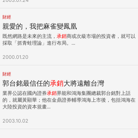
財經
親愛的，我把麻雀變鳳凰
既然網路是未來的主流，
承銷
商或次級市場的投資者，就可以
採取「抓青蛙理論」進行布局。...
2000.01.20
財經
郭台銘最信任的
承銷
大將遠離台灣
業界公認在國內證券
承銷
界能和鴻海集團總裁郭台銘對上話
的，就屬黃顯華；他在金鼎證券輔導鴻海上市後，包括鴻海在
大陸投資的資本規畫...
2003.10.02