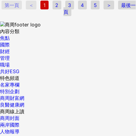
第一頁
＜
1
2
3
4
5
＞
最後一
頁
內容分類
焦點
國際
財經
管理
職場
共好ESG
特色頻道
名家專欄
特別企劃
商周財富網
良醫健康網
商周線上讀
商周封面
兩岸國際
人物報導