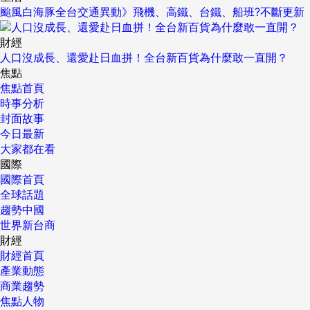
颱風白海豚全台交通異動》飛機、高鐵、台鐵、船班?不斷更新
財經
人口沒成長、還愛赴日血拼！全台新百貨為什麼敢一直開？
焦點
焦點首頁
時事分析
封面故事
今日最新
大家都在看
國際
國際首頁
全球話題
趨勢中國
世界新台商
財經
財經首頁
產業動態
商業趨勢
焦點人物