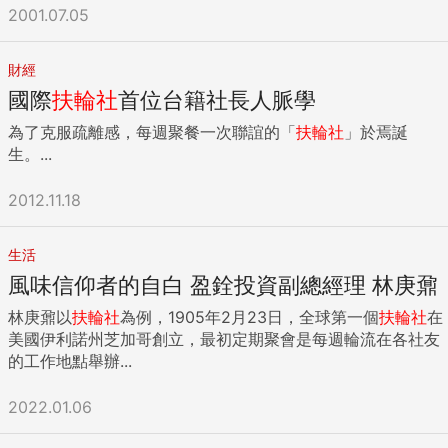
也有類似的經驗呢？ 我理解業務開發本來就有難度，尤其對於
2001.07.05
年輕朋友而言，人脈更是不可得的金礦，別是優質人脈，問題
是：只要能擠進某個社團，例如兄弟會、或職業、社會、政治
等民間團體...就能保證挖到金礦？ 你若不是個咖，會有人需要
財經
你？或者說，你若是個咖，還需要這些社團嗎？ 社團的目的本
國際
扶輪社
首位台籍社長人脈學
是聯誼、友情、興趣、交換經營心得與情報的場所，若純為利
為了克服疏離感，每週聚餐一次聯誼的「
扶輪社
」於焉誕
益交換，恐怕，你得到的不是金礦，可能只會認識一群同樣只
生。...
想挖金礦的業務吧？ 任何帶有目的的接近，聰明人一看就知
道，「沒有目的，才會達成目的」，若是非得加入社團不可，
2012.11.18
我想還是以「付出」當作前提，先讓大家看到你，再來談收獲
（收割）也不遲。 反之，若是一開始就不帶目的性的加入社
團，加上謙虛學習的精神，或許更能受到他人的賞識與提拔，
生活
反而會有意想不到的機會。 從眾，特別盲目與衝動 每個人看
風味信仰者的自白 盈銓投資副總經理 林庚鼐
似為獨立的個體，但決策常受群體所影響，看似能夠獨立思
考，其實不然。 當然從眾者不會認為自己是笨蛋，尤其是當意
林庚鼐以
扶輪社
為例，1905年2月23日，全球第一個
扶輪社
在
見領袖表態後，一窩蜂跟隨或是從眾的現象，顯而易見。 我最
美國伊利諾州芝加哥創立，最初定期聚會是每週輪流在各社友
近閱讀的一本書《我們用假設創造世界》裡提及，「最強的門
的工作地點舉辦...
外漢」的觀念，作者期望讀者絕不驕傲，保持適度的不安、進
取與好奇心，腳踏實地不斷努力的精神，不可僅有半桶水的專
2022.01.06
業知識。 隨時都用門外漢的挑戰精神，去面對人生的大小抉
擇，同時千萬不要輕忽基本功，如此一來，才能徹底貫徹獨立