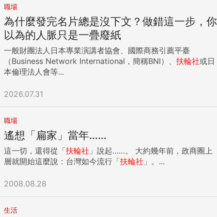
職場
思考，不被盲目或似是而非的衝動牽著鼻子走。 當別人說你特
別聰明或是特別笨時，往往只有時間能證明，千萬不要用現象
為什麼發完名片總是沒下文？做錯這一步，你
解釋現象，試著用理論、專業、行動去驗證現象，你也能夠輕
以為的人脈只是一疊廢紙
易避開所有的地雷。 ...
一般財團法人日本專業演講者協會、國際商務引薦平臺
（Business Network International，簡稱BNI）、
扶輪社
或日
本倫理法人會等...
2026.07.31
職場
遙想「扁家」當年……
這一切，還得從「
扶輪社
」說起……。 大約幾年前，政商圈上
層就開始這麼說：台灣如今流行「
扶輪社
」。...
2008.08.28
生活