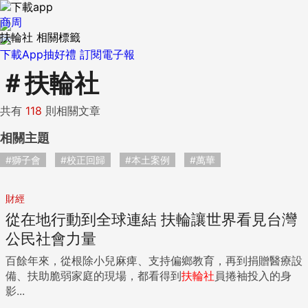
商周
扶輪社 相關標籤
下載App抽好禮
訂閱電子報
＃
扶輪社
共有
118
則相關文章
相關主題
#獅子會
#校正回歸
#本土案例
#萬華
財經
從在地行動到全球連結 扶輪讓世界看見台灣
公民社會力量
百餘年來，從根除小兒麻痺、支持偏鄉教育，再到捐贈醫療設
備、扶助脆弱家庭的現場，都看得到
扶輪社
員捲袖投入的身
影...