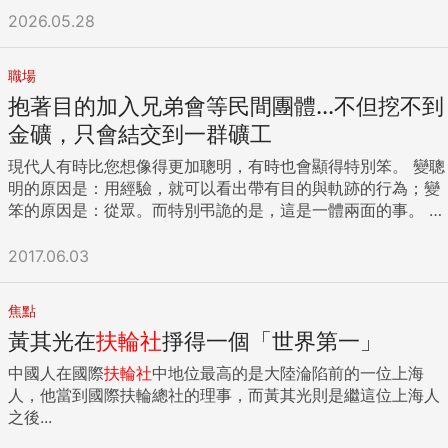
2026.05.28
職場
抱著目的加入兄弟會等民間團體...不但挖不到
金礦，只會結交到一群礦工
現代人有時比您想像得更加聰明，有時也會顯得特別笨。 變聰
明的原因是：用經驗，就可以看出帶有目的與軌跡的行為；變
笨的原因是：從眾。而特別弔詭的是，這是一體兩面的事。 冷
靜，看穿目的與軌跡 某次企業內部高階論壇活動，其中一個討
論的題目是：「看出破綻的行銷活動」，大家你一言我一語，
2017.06.03
樂趣無窮。 其中某位長官說：「我去參加某個社團，大家看到
我來，全都像鱷魚一樣緊咬不放，都要跟我交朋友，那天一共
焦點
交換19張名片。回家後，全部丟進垃圾桶，我不知道，我幾時
黃其光在
扶輪社
掙得一個「世界第一」
變得如此受歡迎？」同組同學全部笑翻。 他接著說：「出社會
打滾二十幾年，那些人都是帶著目的與我交往，我像白癡看不
中國人在國際
扶輪社
中地位最高的是大陸淪陷前的一位上海
出來嗎？說穿了還不都是想要我口袋裡的錢，或是要我的人
人，他當到國際扶輪總社的理事，而黃其光則是繼這位上海人
脈，唉呦，下次不去了。」 「你為何會去呢？」 「還不是大
之後...
學班代拉我去的，他跟我說這裡對我事業很有幫助。」 您是否