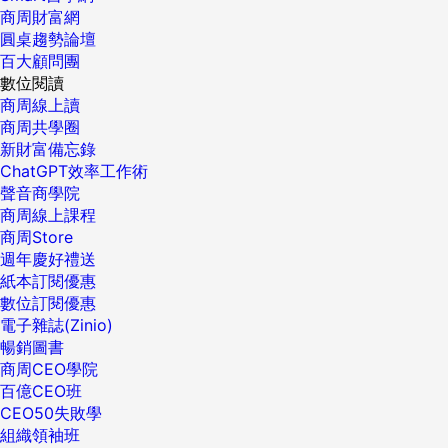
商周財富網
圓桌趨勢論壇
百大顧問團
數位閱讀
商周線上讀
商周共學圈
新財富備忘錄
ChatGPT效率工作術
聲音商學院
商周線上課程
商周Store
週年慶好禮送
紙本訂閱優惠
數位訂閱優惠
電子雜誌(Zinio)
暢銷圖書
商周CEO學院
百億CEO班
CEO50失敗學
組織領袖班