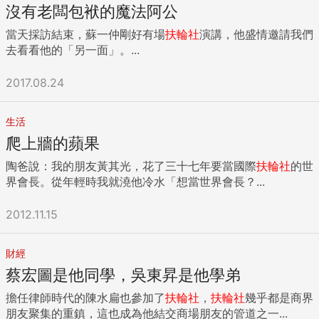
沒有老闆包袱的魔法阿公
當天採訪結束，蘇一仲剛好有場
扶輪社
演講，他盛情邀請我們
去看看他的「另一面」。...
2017.08.24
生活
爬上牆的蘋果
陶爸說：我的朋友黃其光，花了三十七年要當國際
扶輪社
的世
界會長。從年輕時我就澆他冷水「想當世界會長？...
2012.11.15
財經
蔡宏圖是他同學，吳東昇是他學弟
擔任律師時代的陳水扁也參加了
扶輪社
，
扶輪社
幾乎都是商界
朋友聚集的重鎮，這也成為他結交商場朋友的管道之一...