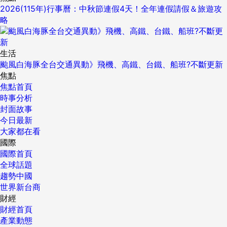
2026(115年)行事曆：中秋節連假4天！全年連假請假＆旅遊攻
略
生活
颱風白海豚全台交通異動》飛機、高鐵、台鐵、船班?不斷更新
焦點
焦點首頁
時事分析
封面故事
今日最新
大家都在看
國際
國際首頁
全球話題
趨勢中國
世界新台商
財經
財經首頁
產業動態