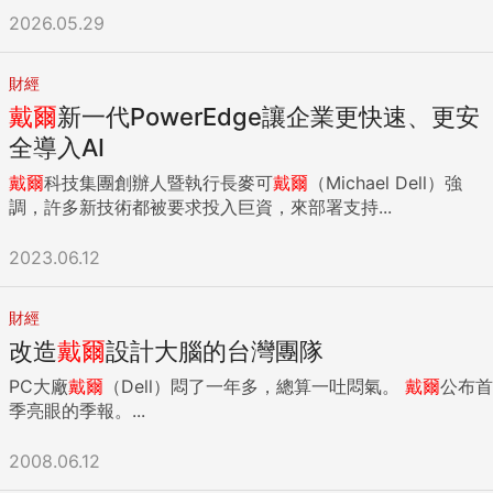
2026.05.29
財經
戴爾
新一代PowerEdge讓企業更快速、更安
全導入AI
戴爾
科技集團創辦人暨執行長麥可
戴爾
（Michael Dell）強
調，許多新技術都被要求投入巨資，來部署支持...
2023.06.12
財經
改造
戴爾
設計大腦的台灣團隊
PC大廠
戴爾
（Dell）悶了一年多，總算一吐悶氣。
戴爾
公布首
季亮眼的季報。...
2008.06.12