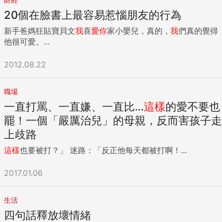
20個在臉書上最容易惹惱朋友的行為
新手爸媽狂貼寶貝文
我
喜
愛你
家小嬰兒，真的，
我
們真的覺得
他很可愛。...
2012.08.22
職場
一直打罵、一直嫌、一直比...
這樣
的愛不要也
罷！一個「嚴厲治兒」的母親，反而害孩子走
上歧路
這樣
也要被打？」 迷路：「反正他每天都被打啊！...
2017.01.06
生活
四句話釋放壞情緒