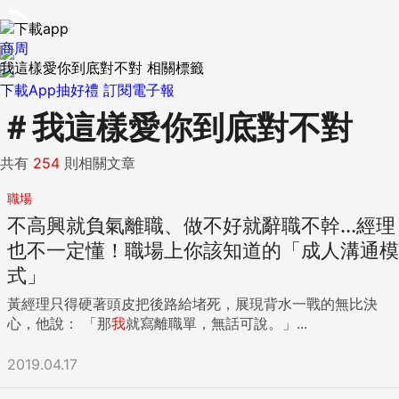
商周
我這樣愛你到底對不對 相關標籤
下載App抽好禮
訂閱電子報
＃
我這樣愛你到底對不對
共有
254
則相關文章
職場
不高興就負氣離職、做不好就辭職不幹...經理
也不一定懂！職場上你該知道的「成人溝通模
式」
黃經理只得硬著頭皮把後路給堵死，展現背水一戰的無比決
心，他說： 「那
我
就寫離職單，無話可說。」...
2019.04.17