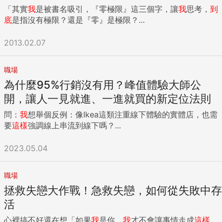
「其實
我
是被書名吸引，『零極限』這三個字，讓
我
思考，
到
底
是指沒有極限？還是『零』是極限？...
2013.02.07
職場
為什麼95%行銷沒有用？峰值體驗大師公
開，讓人一見就進、一進就買的新定位法則
問：
我
想舉個反例：像Ikea這類注重線下體驗的實體店，也需
要
這樣
強調線上串流到線下嗎？...
2023.05.04
職場
拯救失戀大作戰！急救失戀，如何從失敗中存
活
心裡搞不好還在想「如果
我
是你，
我
才不會讓事情走成
這樣