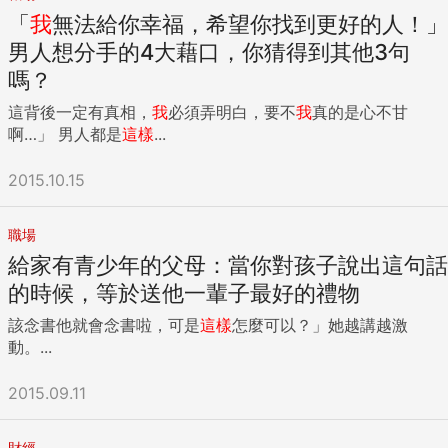
「
我
無法給你幸福，希望你找到更好的人！」
男人想分手的4大藉口，你猜得到其他3句
嗎？
這背後一定有真相，
我
必須弄明白，要不
我
真的是心不甘
啊…」 男人都是
這樣
...
2015.10.15
職場
給家有青少年的父母：當你對孩子說出這句話
的時候，等於送他一輩子最好的禮物
該念書他就會念書啦，可是
這樣
怎麼可以？」她越講越激
動。...
2015.09.11
財經