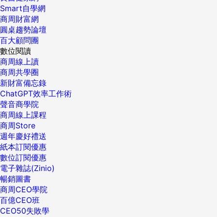
Smart自學網
商周財富網
圓桌趨勢論壇
百大顧問團
數位閱讀
商周線上讀
商周共學圈
新財富備忘錄
ChatGPT效率工作術
聲音商學院
商周線上課程
商周Store
週年慶好禮送
紙本訂閱優惠
數位訂閱優惠
電子雜誌(Zinio)
暢銷圖書
商周CEO學院
百億CEO班
CEO50失敗學