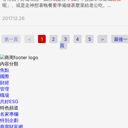
呢」、或是走神想著晚餐要準備做甚麼菜給老公吃。...
2017.12.26
第一頁
＜
1
2
3
4
5
＞
最後一
頁
內容分類
焦點
國際
財經
管理
職場
共好ESG
特色頻道
名家專欄
特別企劃
商周財富網