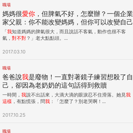
職場
媽媽很
愛你
，但脾氣不好，怎麼辦？一個企業
家父親：你不能改變媽媽，但你可以改變自己
「
我
知道媽媽的脾氣很大，而且說話不客氣，動作也很不客
氣，
對不對
？」老大點點頭。...
2017.03.10
職場
爸爸說
我
是廢物！一直對著鏡子練習想殺了自
己，卻因為老奶奶的這句話得到救贖
一時間，
我
說不出話來，大滴大滴的眼淚忍不住滑落。她見
我
這樣
，有點慌張，問
我
：「怎麼了？別老哭啊！...
2017.10.25
職場