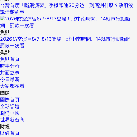
台灣首度「斷網演習」手機降速30分鐘，到底測什麼？政府沒
說清楚的事
焦點
2026防空演習8/7-8/13登場！北中南時間、14縣市行動斷網、
罰款一次看
焦點
焦點首頁
時事分析
封面故事
今日最新
大家都在看
國際
國際首頁
全球話題
趨勢中國
世界新台商
財經
財經首頁