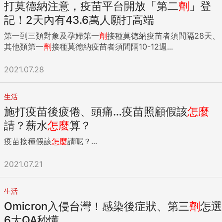
打莫德納注意，疫苗平台開放「第二
劑
」登
記！2天內有43.6萬人願打高端
第一到三類對象及孕婦第一
劑
接種莫德納疫苗者須間隔28天、
其他類第一
劑
接種莫德納疫苗者須間隔10-12週...
2021.07.28
生活
施打疫苗後疲倦、頭痛…疫苗照顧假該
怎麼
請？薪水
怎麼
算？
疫苗接種假該
怎麼
請呢？...
2021.07.21
生活
Omicron入侵台灣！感染後症狀、第三
劑
怎選
6大QA秒懂