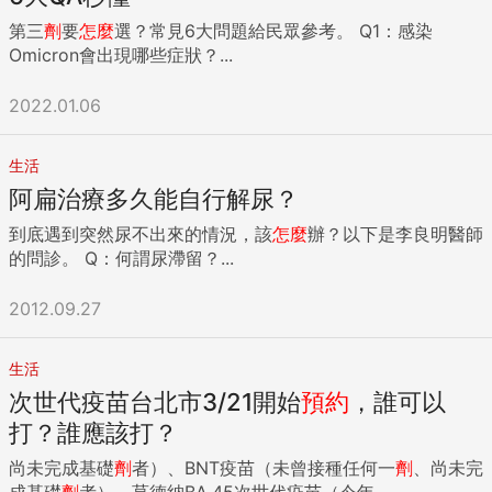
第三
劑
要
怎麼
選？常見6大問題給民眾參考。 Q1：感染
Omicron會出現哪些症狀？...
2022.01.06
生活
阿扁治療多久能自行解尿？
到底遇到突然尿不出來的情況，該
怎麼
辦？以下是李良明醫師
的問診。 Q：何謂尿滯留？...
2012.09.27
生活
次世代疫苗台北市3/21開始
預約
，誰可以
打？誰應該打？
尚未完成基礎
劑
者）、BNT疫苗（未曾接種任何一
劑
、尚未完
成基礎
劑
者）、莫德納BA.45次世代疫苗（今年...