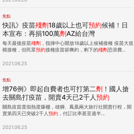
焦點
快訊》疫苗
殘
劑
18歲以上也可
預約
候補！日
本宣布：再捐100萬
劑
AZ給台灣
每天最後疫苗
殘
劑
，指揮中心開放18歲以上候補接種 疫苗大規
模接種，但民眾
預約
接種疫苗卻爽約，剩下的
殘
劑
恐浪費...
2021.06.25
焦點
增76例》即起自費者也可打第二
劑
！國人搶
去關島打疫苗，開賣4天已2千人
預約
關島疫苗度假熱度爆棚，雄獅、鳳凰兩大旅行社開賣行程，開
賣第四天已突破2千人
預約
，付訂比率甚至過半...
2021.06.25