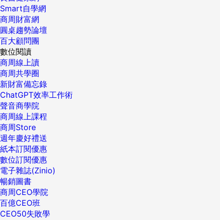
Smart自學網
商周財富網
圓桌趨勢論壇
百大顧問團
數位閱讀
商周線上讀
商周共學圈
新財富備忘錄
ChatGPT效率工作術
聲音商學院
商周線上課程
商周Store
週年慶好禮送
紙本訂閱優惠
數位訂閱優惠
電子雜誌(Zinio)
暢銷圖書
商周CEO學院
百億CEO班
CEO50失敗學