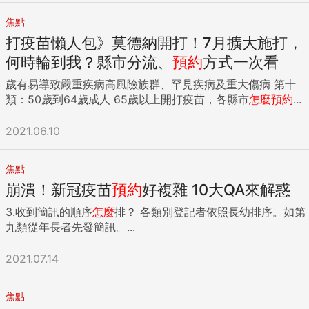
焦點
打疫苗懶人包》莫德納開打！7月擴大施打，
何時輪到我？縣市分流、
預約
方式一次看
歲有易導致嚴重疾病高風險族群、罕見疾病及重大傷病 第十
類：50歲到64歲成人 65歲以上開打疫苗，各縣市
怎麼
預約
...
2021.06.10
焦點
崩潰！新冠疫苗
預約
好複雜 10大QA來解惑
3.收到簡訊的順序
怎麼
排？ 各類別登記者依照長幼排序。如第
九類從年長者先發簡訊。...
2021.07.14
焦點