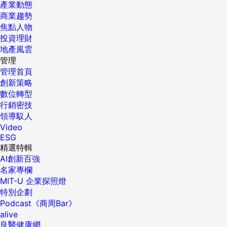
產業動態
商業趨勢
焦點人物
投資理財
地產風雲
管理
管理首頁
創新策略
數位轉型
行銷密技
領導馭人
Video
ESG
精選特輯
AI創新百強
名家專欄
MIT-U 企業探照燈
特別企劃
Podcast《商周Bar》
alive
良醫健康網