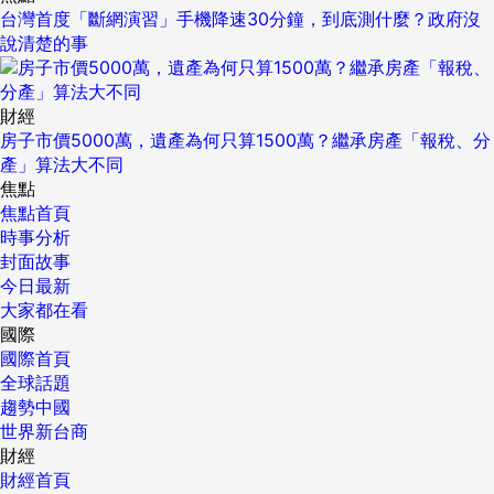
台灣首度「斷網演習」手機降速30分鐘，到底測什麼？政府沒
說清楚的事
財經
房子市價5000萬，遺產為何只算1500萬？繼承房產「報稅、分
產」算法大不同
焦點
焦點首頁
時事分析
封面故事
今日最新
大家都在看
國際
國際首頁
全球話題
趨勢中國
世界新台商
財經
財經首頁