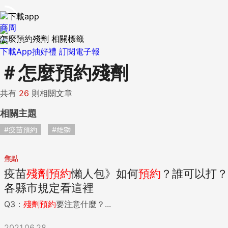
商周
怎麼預約殘劑 相關標籤
下載App抽好禮
訂閱電子報
＃
怎麼預約殘劑
共有
26
則相關文章
相關主題
#疫苗預約
#雄獅
焦點
疫苗
殘
劑
預約
懶人包》如何
預約
？誰可以打？
各縣市規定看這裡
Q3：
殘
劑
預約
要注意什麼？...
2021.06.28