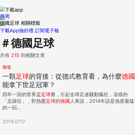
商周
德國足球 相關標籤
下載App抽好禮
訂閱電子報
＃
德國足球
共有
215
則相關文章
職場
一顆
足球
的背後：從德式教育看，為什麼
德國
能拿下世足冠軍？
四年一回的世界盃
足球
賽，引起全球足迷騷動瘋狂，這樣的
「足躁症」，對熱愛
足球
的
德國
人來說，2014年該是強度最猛
的一回...
2014.07.17