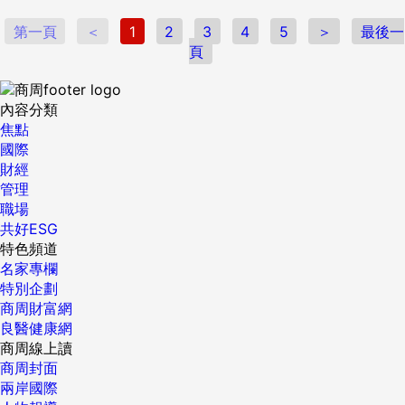
第一頁
＜
1
2
3
4
5
＞
最後一
頁
內容分類
焦點
國際
財經
管理
職場
共好ESG
特色頻道
名家專欄
特別企劃
商周財富網
良醫健康網
商周線上讀
商周封面
兩岸國際