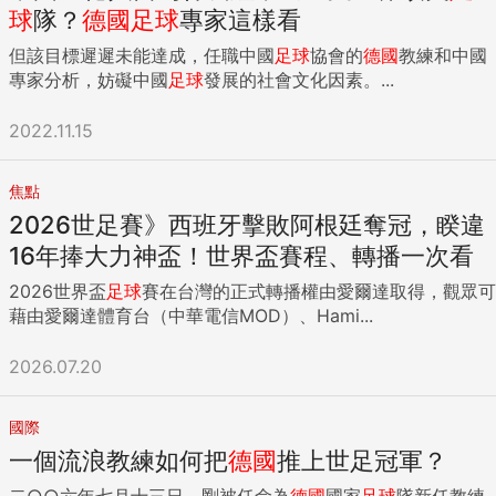
球
隊？
德國
足球
專家這樣看
但該目標遲遲未能達成，任職中國
足球
協會的
德國
教練和中國
專家分析，妨礙中國
足球
發展的社會文化因素。...
2022.11.15
焦點
2026世足賽》西班牙擊敗阿根廷奪冠，睽違
16年捧大力神盃！世界盃賽程、轉播一次看
2026世界盃
足球
賽在台灣的正式轉播權由愛爾達取得，觀眾可
藉由愛爾達體育台（中華電信MOD）、Hami...
2026.07.20
國際
一個流浪教練如何把
德國
推上世足冠軍？
二○○六年七月十三日，剛被任命為
德國
國家
足球
隊新任教練