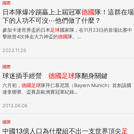
國際
日本隊爆冷踢贏上上屆冠軍
德國
隊！這群在場
下的人功不可沒⋯他們做了什麼？
參加卡達世界盃的日本
足球
國家隊，在11月23日的首場比賽中
擊敗曾4次捧走大力神盃的
德國
隊。...
2022.11.26
國際
球迷插手經營
德國
足球
隊翻身關鍵
六月初，
德國
足球
隊拜仁慕尼黑（Bayern Munich）首創該國
連拿聯賽、盃賽及歐洲賽冠軍紀錄...
2013.06.06
國際
中國13億人口為什麼組不出一支世界頂尖
足