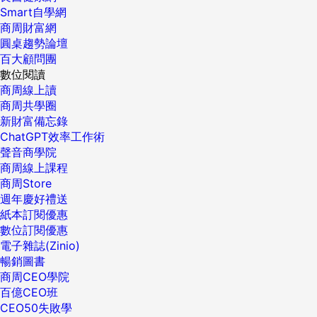
Smart自學網
商周財富網
圓桌趨勢論壇
百大顧問團
數位閱讀
商周線上讀
商周共學圈
新財富備忘錄
ChatGPT效率工作術
聲音商學院
商周線上課程
商周Store
週年慶好禮送
紙本訂閱優惠
數位訂閱優惠
電子雜誌(Zinio)
暢銷圖書
商周CEO學院
百億CEO班
CEO50失敗學