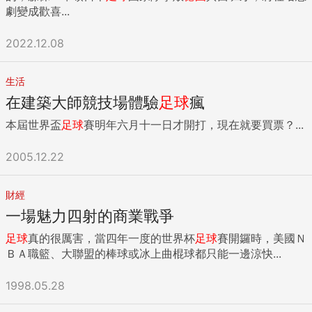
劇變成歡喜...
2022.12.08
生活
在建築大師競技場體驗
足球
瘋
本屆世界盃
足球
賽明年六月十一日才開打，現在就要買票？...
2005.12.22
財經
一場魅力四射的商業戰爭
足球
真的很厲害，當四年一度的世界杯
足球
賽開鑼時，美國Ｎ
ＢＡ職籃、大聯盟的棒球或冰上曲棍球都只能一邊涼快...
1998.05.28