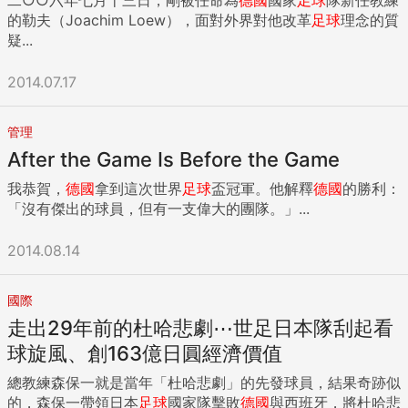
的勒夫（Joachim Loew），面對外界對他改革
足球
理念的質
疑...
2014.07.17
管理
After the Game Is Before the Game
我恭賀，
德國
拿到這次世界
足球
盃冠軍。他解釋
德國
的勝利：
「沒有傑出的球員，但有一支偉大的團隊。」...
2014.08.14
國際
走出29年前的杜哈悲劇⋯世足日本隊刮起看
球旋風、創163億日圓經濟價值
總教練森保一就是當年「杜哈悲劇」的先發球員，結果奇跡似
的，森保一帶領日本
足球
國家隊擊敗
德國
與西班牙，將杜哈悲