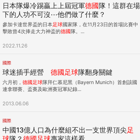
日本隊爆冷踢贏上上屆冠軍
德國
隊！這群在場
下的人功不可沒⋯他們做了什麼？
參加卡達世界盃的日本
足球
國家隊，在11月23日的首場比賽中
擊敗曾4次捧走大力神盃的
德國
隊。...
2022.11.26
國際
球迷插手經營
德國
足球
隊翻身關鍵
六月初，
德國
足球
隊拜仁慕尼黑（Bayern Munich）首創該國
連拿聯賽、盃賽及歐洲賽冠軍紀錄...
2013.06.06
國際
中國13億人口為什麼組不出一支世界頂尖
足
球
隊？
德國
足球
專家這樣看