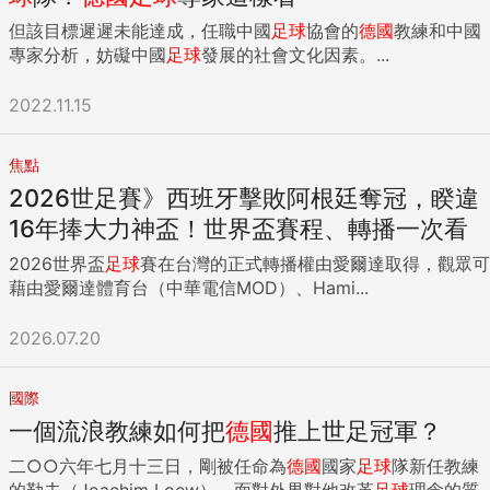
但該目標遲遲未能達成，任職中國
足球
協會的
德國
教練和中國
專家分析，妨礙中國
足球
發展的社會文化因素。...
2022.11.15
焦點
2026世足賽》西班牙擊敗阿根廷奪冠，睽違
16年捧大力神盃！世界盃賽程、轉播一次看
2026世界盃
足球
賽在台灣的正式轉播權由愛爾達取得，觀眾可
藉由愛爾達體育台（中華電信MOD）、Hami...
2026.07.20
國際
一個流浪教練如何把
德國
推上世足冠軍？
二○○六年七月十三日，剛被任命為
德國
國家
足球
隊新任教練
的勒夫（Joachim Loew），面對外界對他改革
足球
理念的質