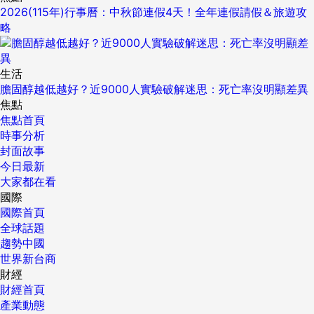
2026(115年)行事曆：中秋節連假4天！全年連假請假＆旅遊攻
略
生活
膽固醇越低越好？近9000人實驗破解迷思：死亡率沒明顯差異
焦點
焦點首頁
時事分析
封面故事
今日最新
大家都在看
國際
國際首頁
全球話題
趨勢中國
世界新台商
財經
財經首頁
產業動態