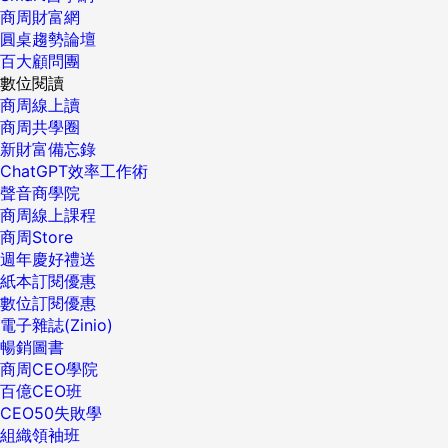
商周財富網
圓桌趨勢論壇
百大顧問團
數位閱讀
商周線上讀
商周共學圈
新財富備忘錄
ChatGPT效率工作術
聲音商學院
商周線上課程
商周Store
週年慶好禮送
紙本訂閱優惠
數位訂閱優惠
電子雜誌(Zinio)
暢銷圖書
商周CEO學院
百億CEO班
CEO50失敗學
組織領袖班