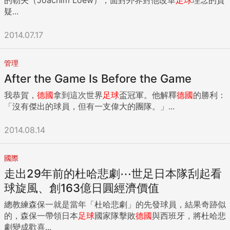
疑...
2014.07.17
管理
After the Game Is Before the Game
我恭賀，
德國
拿到這次世界
足球
盃冠軍。他解釋
德國
的勝利：
「沒有傑出的球員，但有一支偉大的團隊。」...
2014.08.14
國際
走出29年前的杜哈悲劇⋯世足日本隊刮起看
球旋風、創163億日圓經濟價值
總教練森保一就是當年「杜哈悲劇」的先發球員，結果奇跡似
的，森保一帶領日本
足球
國家隊擊敗
德國
與西班牙，將杜哈悲
劇變成歡喜...