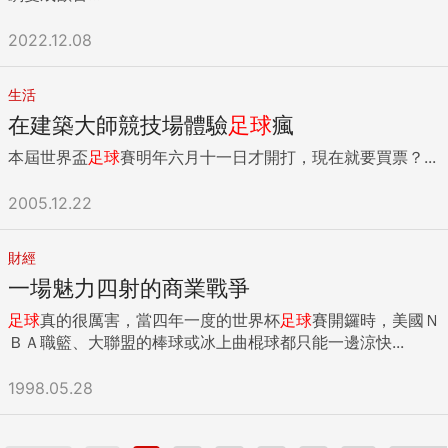
2022.12.08
生活
在建築大師競技場體驗
足球
瘋
本屆世界盃
足球
賽明年六月十一日才開打，現在就要買票？...
2005.12.22
財經
一場魅力四射的商業戰爭
足球
真的很厲害，當四年一度的世界杯
足球
賽開鑼時，美國Ｎ
ＢＡ職籃、大聯盟的棒球或冰上曲棍球都只能一邊涼快...
1998.05.28