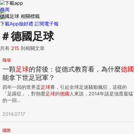
商周
德國足球 相關標籤
下載App抽好禮
訂閱電子報
＃
德國足球
共有
215
則相關文章
職場
一顆
足球
的背後：從德式教育看，為什麼
德國
能拿下世足冠軍？
四年一回的世界盃
足球
賽，引起全球足迷騷動瘋狂，這樣的
「足躁症」，對熱愛
足球
的
德國
人來說，2014年該是強度最猛
的一回...
2014.07.17
國際