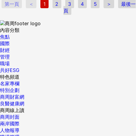
第一頁
＜
1
2
3
4
5
＞
最後一
頁
內容分類
焦點
國際
財經
管理
職場
共好ESG
特色頻道
名家專欄
特別企劃
商周財富網
良醫健康網
商周線上讀
商周封面
兩岸國際
人物報導