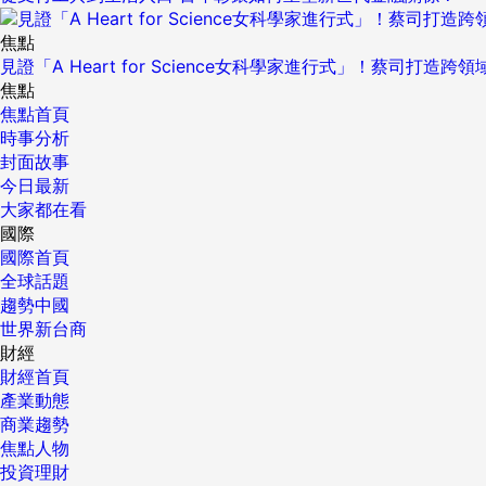
焦點
見證「A Heart for Science女科學家進行式」！蔡司打
焦點
焦點首頁
時事分析
封面故事
今日最新
大家都在看
國際
國際首頁
全球話題
趨勢中國
世界新台商
財經
財經首頁
產業動態
商業趨勢
焦點人物
投資理財