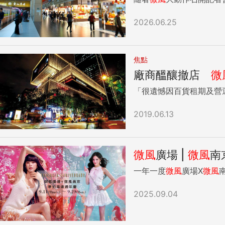
2026.06.25
焦點
廠商醞釀撤店
微
「很遺憾因百貨租期及營
2019.06.13
微風
廣場 |
微風
南
一年一度
微風
廣場X
微風
2025.09.04