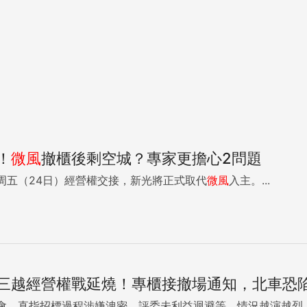
！
微風
撤櫃後剩空城？專家更擔心2問題
周五（24日）經營權交接，新光將正式取代
微風
入主。...
三越經營權戰延燒！專櫃接撤場通知，北車恐
會，直指招標過程涉嫌洩密、評委未利益迴避等，情況越演越烈。.