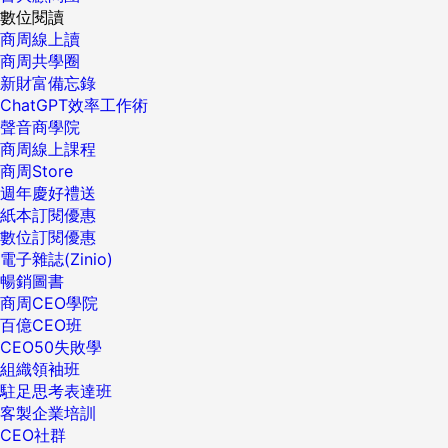
數位閱讀
商周線上讀
商周共學圈
新財富備忘錄
ChatGPT效率工作術
聲音商學院
商周線上課程
商周Store
週年慶好禮送
紙本訂閱優惠
數位訂閱優惠
電子雜誌(Zinio)
暢銷圖書
商周CEO學院
百億CEO班
CEO50失敗學
組織領袖班
駐足思考表達班
客製企業培訓
CEO社群