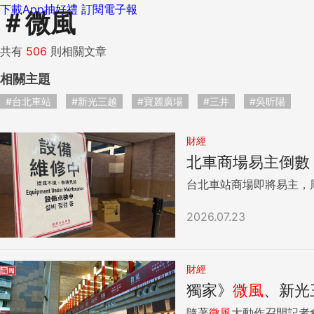
下載App抽好禮
訂閱電子報
＃
微風
共有
506
則相關文章
相關主題
#台北車站
#新光三越
#寶麗廣場
#三井
#吳昕陽
財經
北車商場易主倒數
台北車站商場即將易主，
2026.07.23
財經
獨家》
微風
、新光
隨著
微風
大動作召開記者