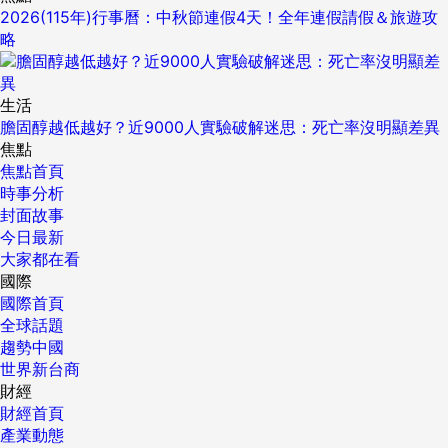
2026(115年)行事曆：中秋節連假4天！全年連假請假＆旅遊攻
略
生活
膽固醇越低越好？近9000人實驗破解迷思：死亡率沒明顯差異
焦點
焦點首頁
時事分析
封面故事
今日最新
大家都在看
國際
國際首頁
全球話題
趨勢中國
世界新台商
財經
財經首頁
產業動態