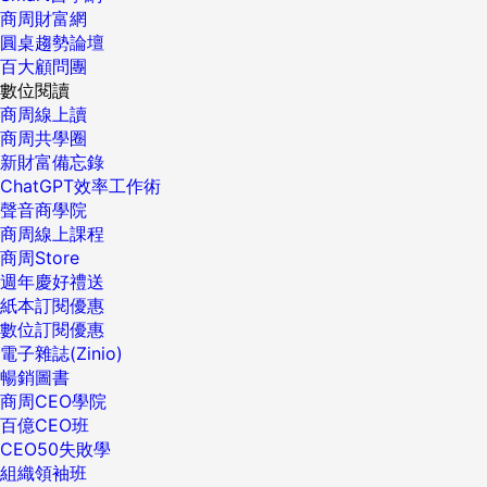
商周財富網
圓桌趨勢論壇
百大顧問團
數位閱讀
商周線上讀
商周共學圈
新財富備忘錄
ChatGPT效率工作術
聲音商學院
商周線上課程
商周Store
週年慶好禮送
紙本訂閱優惠
數位訂閱優惠
電子雜誌(Zinio)
暢銷圖書
商周CEO學院
百億CEO班
CEO50失敗學
組織領袖班