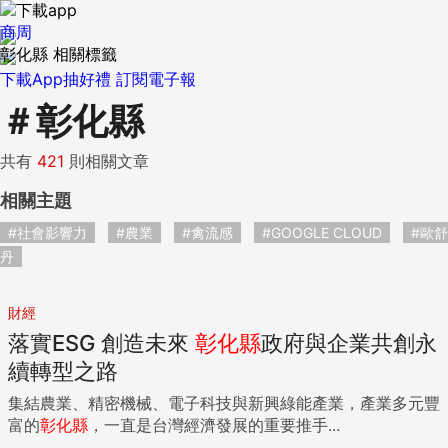
商周
彰化縣 相關標籤
下載App抽好禮
訂閱電子報
＃
彰化縣
共有
421
則相關文章
相關主題
#社會影響力
#農業
#禽流感
#GOOGLE CLOUD
#歐舒
丹
財經
落實ESG 創造未來
彰化縣
政府與企業共創永
續轉型之路
集結農業、精密機械、電子科技與新興綠能產業，產業多元豐
富的
彰化縣
，一直是台灣經濟發展的重要推手...