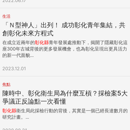
2022.06.17
生活
「Ｎ型神人」出列！ 成功彰化青年集結，共
創彰化未來方程式
在成立近兩年的
彰化縣
青年發展處推動下，揭開了隱藏彰化這
座300年古城背後的更多發展機會，也為彰化呈現出更具活力
的新一代面貌...
2023.12.01
焦點
陳時中、彰化衛生局為什麼互槓？採檢案5大
爭議正反論點一次看懂
彰化縣
衛生局此採檢行動的背後，其實是一個已經長達數月的
研究計畫。...