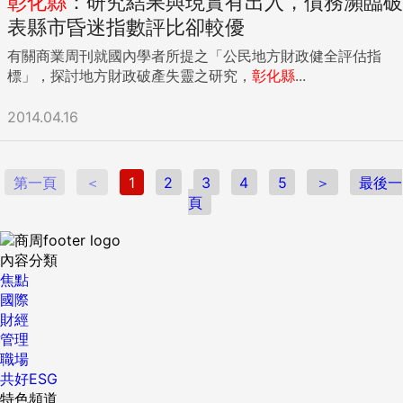
彰化縣
：研究結果與現實有出入，債務瀕臨破
表縣市昏迷指數評比卻較優
有關商業周刊就國內學者所提之「公民地方財政健全評估指
標」，探討地方財政破產失靈之研究，
彰化縣
...
2014.04.16
第一頁
＜
1
2
3
4
5
＞
最後一
頁
內容分類
焦點
國際
財經
管理
職場
共好ESG
特色頻道