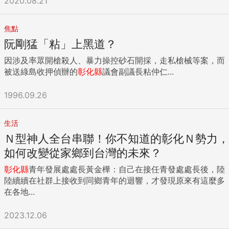
2020.08.21
焦點
阮剛猛「粘」上黑道？
因涉及率眾開槍殺人、暴力操控砂石開採，走私槍械等案，而
被送綠島收押偵辦的
彰化縣
議會副議長粘仲仁...
1996.09.26
生活
Ｎ型神人全台串聯！你不知道的彰化Ｎ勢力，
如何改變從家鄉到台灣的未來？
彰化縣
青年發展處處長黃金樺：自己在接任青發處處長後，陸
陸續續在社群上接收到同鄉青年的迴響，才發現原來有這麼多
在各地...
2023.12.06