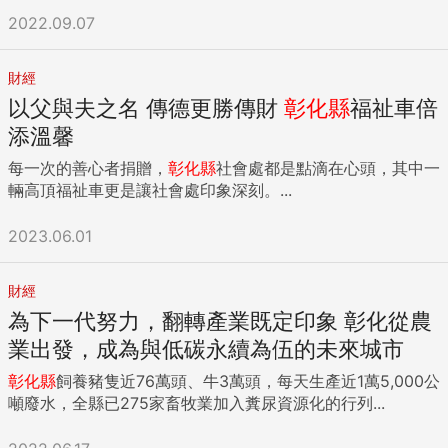
2022.09.07
財經
以父與夫之名 傳德更勝傳財
彰化縣
福祉車倍
添溫馨
每一次的善心者捐贈，
彰化縣
社會處都是點滴在心頭，其中一
輛高頂福祉車更是讓社會處印象深刻。...
2023.06.01
財經
為下一代努力，翻轉產業既定印象 彰化從農
業出發，成為與低碳永續為伍的未來城市
彰化縣
飼養豬隻近76萬頭、牛3萬頭，每天生產近1萬5,000公
噸廢水，全縣已275家畜牧業加入糞尿資源化的行列...