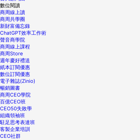
數位閱讀
商周線上讀
商周共學圈
新財富備忘錄
ChatGPT效率工作術
聲音商學院
商周線上課程
商周Store
週年慶好禮送
紙本訂閱優惠
數位訂閱優惠
電子雜誌(Zinio)
暢銷圖書
商周CEO學院
百億CEO班
CEO50失敗學
組織領袖班
駐足思考表達班
客製企業培訓
CEO社群