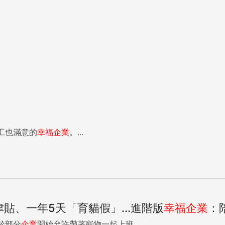
工也滿意的
幸福
企業
。...
貼、一年5天「育貓假」...進階版
幸福
企業
：
於部分
企業
開始允許帶著寵物一起上班。...