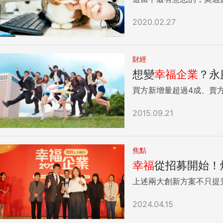
2020.02.27
財經
想變
幸福
企業
？永
買方新增量超過4成、賣
2015.09.21
焦點
幸福
從招募開始！
上述兩大創新方案不只提
2024.04.15