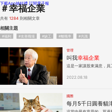
下載App抽好禮
訂閱電子報
＃
幸福企業
共有
1284
則相關文章
相關主題
#福利
#友善職場
#缺工
#離職率
#共識
管理
叫我
幸福
企業
這是一家讓股東滿意，員
2022.08.18
國際
每月5千日圓養貓津
這當中最有意思的，莫過