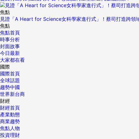
焦點
見證「A Heart for Science女科學家進行式」！蔡司打
焦點
焦點首頁
時事分析
封面故事
今日最新
大家都在看
國際
國際首頁
全球話題
趨勢中國
世界新台商
財經
財經首頁
產業動態
商業趨勢
焦點人物
投資理財