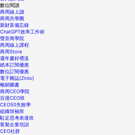
數位閱讀
商周線上讀
商周共學圈
新財富備忘錄
ChatGPT效率工作術
聲音商學院
商周線上課程
商周Store
週年慶好禮送
紙本訂閱優惠
數位訂閱優惠
電子雜誌(Zinio)
暢銷圖書
商周CEO學院
百億CEO班
CEO50失敗學
組織領袖班
駐足思考表達班
客製企業培訓
CEO社群