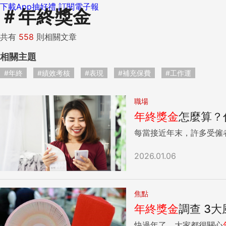
下載App抽好禮
訂閱電子報
＃
年終獎金
共有
558
則相關文章
相關主題
#年終
#績效考核
#表現
#補充保費
#工作運
職場
年終獎金
怎麼算？
每當接近年末，許多受僱
2026.01.06
焦點
年終獎金
調查 3
快過年了，大家都很關心