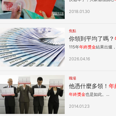
2018.01.30
焦點
你領到平均了嗎？
115年
年終獎金
結果出爐，
2026.04.16
職場
他憑什麼多領！
年
年終獎金
也是如此。...
2014.01.23