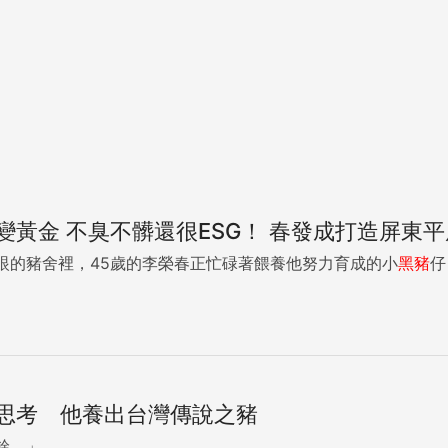
變黃金 不臭不髒還很ESG！ 春發成打造屏東
眼的豬舍裡，45歲的李榮春正忙碌著餵養他努力育成的小
黑豬
仔
思考 他養出台灣傳說之豬
。」...