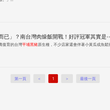
而已」？南台灣肉燥飯開戰！好評冠軍其實是
農復育的台灣
平
埔
黑豬
原生種，不少店家還會伴著小黃瓜或魚鬆搭
第一頁
＜
1
＞
最後一頁