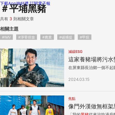
下載App抽好禮
訂閱電子報
＃
平埔黑豬
共有
3
則相關文章
相關主題
#IMV
#淨零排放
#農業
#碳捕捉
#甲烷
減碳ESG
這家養豬場將污水
在屏東縣長治鄉一個不起
2024.03.15
焦點
像門外漢做無框架
「我的
黑豬
從來沒吃過廚餘