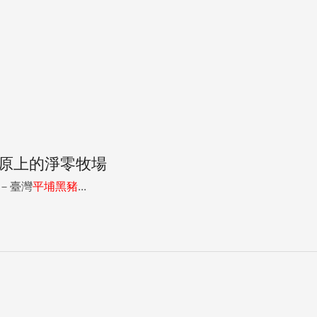
平原上的淨零牧場
－臺灣
平
埔
黑豬
...