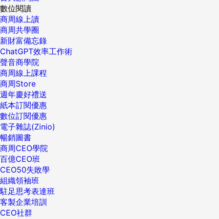
數位閱讀
商周線上讀
商周共學圈
新財富備忘錄
ChatGPT效率工作術
聲音商學院
商周線上課程
商周Store
週年慶好禮送
紙本訂閱優惠
數位訂閱優惠
電子雜誌(Zinio)
暢銷圖書
商周CEO學院
百億CEO班
CEO50失敗學
組織領袖班
駐足思考表達班
客製企業培訓
CEO社群