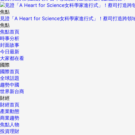
焦點
見證「A Heart for Science女科學家進行式」！蔡司打
焦點
焦點首頁
時事分析
封面故事
今日最新
大家都在看
國際
國際首頁
全球話題
趨勢中國
世界新台商
財經
財經首頁
產業動態
商業趨勢
焦點人物
投資理財