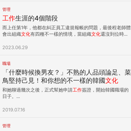
管理
工作
生涯的4個階段
而上任第1年，他都在糾正員工違規報帳的問題，最後程老師體
會出組織
文化
有四種不一樣的情境，當組織
文化
還沒到位時...
2023.06.29
職場
「什麼時候換男友？」不熟的人品頭論足、菜
鳥堅持己見！和你想的不一樣的韓國
文化
和她聊過幾次之後，正式幫她申請
工作
簽證，開始韓國職場的
日子。...
2019.07.16
管理