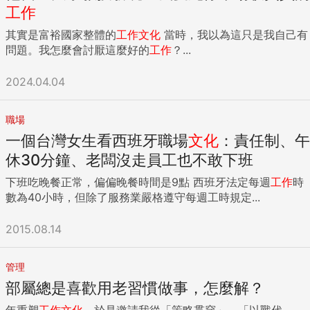
工作
其實是富裕國家整體的
工作
文化
當時，我以為這只是我自己有
問題。我怎麼會討厭這麼好的
工作
？...
2024.04.04
職場
一個台灣女生看西班牙職場
文化
：責任制、午
休30分鐘、老闆沒走員工也不敢下班
下班吃晚餐正常，偏偏晚餐時間是9點 西班牙法定每週
工作
時
數為40小時，但除了服務業嚴格遵守每週工時規定...
2015.08.14
管理
部屬總是喜歡用老習慣做事，怎麼解？
年重塑
工作
文化
，於是邀請我從「策略貫穿」、「以戰代