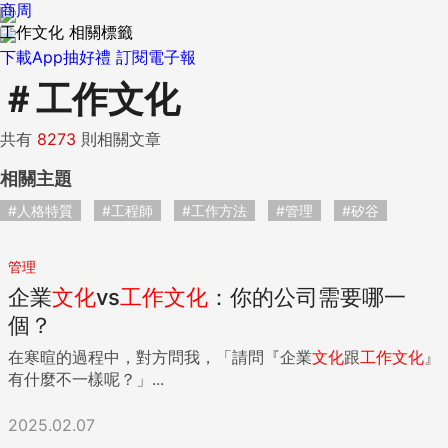
商周
工作文化 相關標籤
下載App抽好禮
訂閱電子報
＃
工作文化
共有
8273
則相關文章
相關主題
#人格特質
#工程師
#工作方法
#管理
#矽谷
管理
企業
文化
vs
工作
文化
：你的公司需要哪一
個？
在寒暄的過程中，對方問我，「請問『企業
文化
跟
工作
文化
』
有什麼不一樣呢？」...
2025.02.07