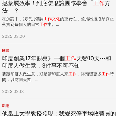
拯救爛效率！到底怎麼讓團隊學會「
工作
方
法」？
在演講中，我特別強調
工作
文化
的重要性，並指出這必須真正
落實到每個人的日常
工作
中。...
2025.03.20
國際
印度創業17年觀察》一個
工作
天變10天⋯和
印度人做生意，3件事不可不知
要跟印度人做生意，或是請印度人來
工作
，得預留更多
工作
時
間，以防開天窗。...
2023.02.18
職場
他當上大學教授發現：我愛死停車場收費員的