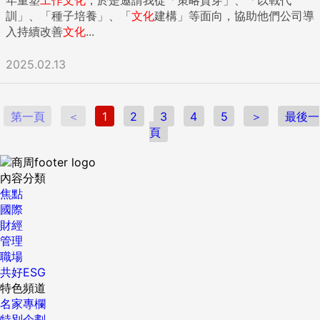
訓」、「種子培養」、「
文化
建構」等面向，協助他們公司導
入持續改善
文化
...
2025.02.13
第一頁
＜
1
2
3
4
5
＞
最後一
頁
內容分類
焦點
國際
財經
管理
職場
共好ESG
特色頻道
名家專欄
特別企劃