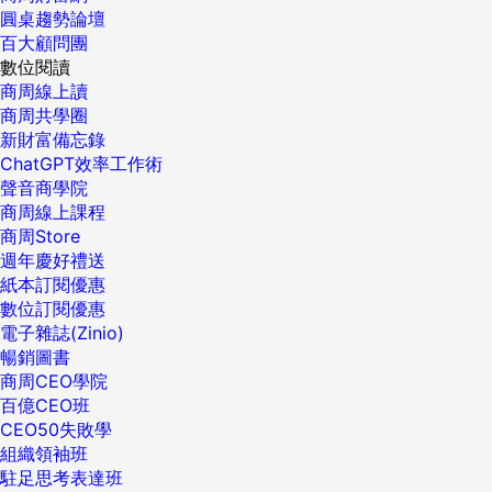
圓桌趨勢論壇
百大顧問團
數位閱讀
商周線上讀
商周共學圈
新財富備忘錄
ChatGPT效率工作術
聲音商學院
商周線上課程
商周Store
週年慶好禮送
紙本訂閱優惠
數位訂閱優惠
電子雜誌(Zinio)
暢銷圖書
商周CEO學院
百億CEO班
CEO50失敗學
組織領袖班
駐足思考表達班