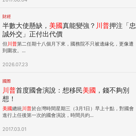
財經
半數大使懸缺，
美國
真能變強？
川普
押注「忠
誠外交」正付出代價
但
川普
第二任期十八個月下來，國務院不只被邊緣化，更像遭
到圍攻。...
2026.07.23
國際
川普
首度國會演說：想移民
美國
，錢不夠別
想！
美國
總統
川普
於台灣時間星期三（3月1日）早上十點，對國會
進行上任後第一次的國會演說，時間共約...
2017.03.01