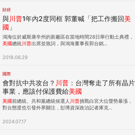
財經
與
川普
1年內2度同框 郭董喊「把工作搬回
美
國
」
鴻海位於威斯康辛州的新廠區在當地時間28日舉行動土典禮，
美國
總統
川普
出席並致詞，與鴻海董事長郭台銘...
2018.06.29
國際
會對抗中共攻台？
川普
：台灣奪走了所有晶片
事業，應該付保護費給
美國
美國
前總統、共和黨總統候選人
川普
挑戰白宮大位聲勢暴漲，
對台態度也引發外界關注，彭博資深政治記者庫克...
2024.07.17