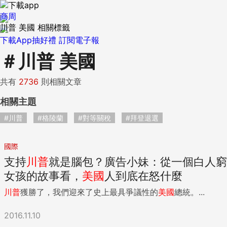
商周
川普 美國 相關標籤
下載App抽好禮
訂閱電子報
＃
川普 美國
共有
2736
則相關文章
相關主題
#川普
#格陵蘭
#對等關稅
#拜登退選
國際
支持
川普
就是腦包？廣告小妹：從一個白人窮
女孩的故事看，
美國
人到底在怒什麼
川普
獲勝了，我們迎來了史上最具爭議性的
美國
總統。...
2016.11.10