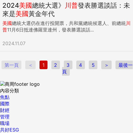
2024
美國
總統大選》
川普
發表勝選談話：未
來是
美國
黃金年代
美國
總統大選仍在進行投開票，共和黨總統候選人、前總統
川
普
11月6日抵達佛羅里達州，發表勝選談話...
2024.11.07
第一頁
＜
1
2
3
4
5
＞
最後一
頁
內容分類
焦點
國際
財經
管理
職場
共好ESG