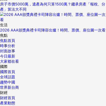
房子市價5000萬，遺產為何只算1500萬？繼承房產「報稅、分
產」算法大不同
生活
2026 AAA頒獎典禮卡司陣容出爐！時間、票價、座位圖一次看
焦點
焦點首頁
時事分析
封面故事
今日最新
大家都在看
國際
國際首頁
全球話題
趨勢中國
世界新台商
財經
財經首頁
產業動態