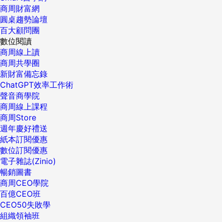
商周財富網
圓桌趨勢論壇
百大顧問團
數位閱讀
商周線上讀
商周共學圈
新財富備忘錄
ChatGPT效率工作術
聲音商學院
商周線上課程
商周Store
週年慶好禮送
紙本訂閱優惠
數位訂閱優惠
電子雜誌(Zinio)
暢銷圖書
商周CEO學院
百億CEO班
CEO50失敗學
組織領袖班