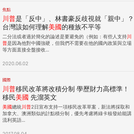
焦點
川普
是「反中」、林書豪反歧視就「親中」？
台灣該如何理解
美國
的種族不平等
二分法或者過於簡化的論述是要避免的（例如：有些人支持
川
普
是因為他對中國強硬，但我們不需要在他的國內政策與立場
等方面直接全盤接收...
2020.06.02
國際
川普
移民改革將改積分制 學歷財力高標準！
移民
美國
先溜英文
美國
總統
川普
2日宣布支持一項移民改革草案，新法將採取和
加拿大、澳洲類似的計點積分制，優先考慮將綠卡核發給能講
流利英語...
2017.08.04