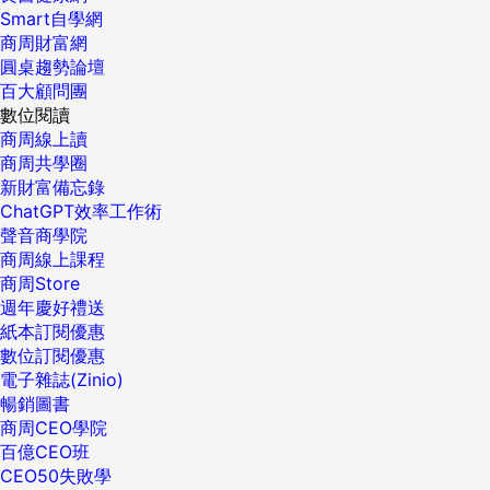
Smart自學網
商周財富網
圓桌趨勢論壇
百大顧問團
數位閱讀
商周線上讀
商周共學圈
新財富備忘錄
ChatGPT效率工作術
聲音商學院
商周線上課程
商周Store
週年慶好禮送
紙本訂閱優惠
數位訂閱優惠
電子雜誌(Zinio)
暢銷圖書
商周CEO學院
百億CEO班
CEO50失敗學