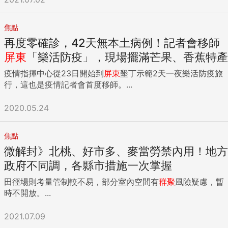
焦點
再度零確診，42天無本土病例！記者會移師
屏東
「樂活防疫」，現場擺滿芒果、香蕉特產
疫情指揮中心從23日開始到
屏東
墾丁示範2天一夜樂活防疫旅
行，這也是疫情記者會首度移師。...
2020.05.24
焦點
微解封》北桃、好市多、麥當勞禁內用！地方
政府不同調，各縣市措施一次掌握
田徑場則考量管制較不易，部分室內空間有
群聚
風險疑慮，暫
時不開放。...
2021.07.09