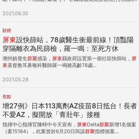
積極努力合作方案的落實。 為洽購疫苗捐贈給政府，台積電與
驗，多數以AZ疫苗、BNT疫苗混打為主，台灣目前僅有AZ疫
永齡基金會日前向政府遞件申請。 行政院6月18日宣布，政府
苗及莫德納疫苗，指揮中心指揮官陳時中今天透露，相關混打
2021.06.30
將發函授權同意台積電及永齡基金會，直接向原廠或其代理商
試驗計畫正核可中。 國際陸續開放混打疫苗，國內多名醫師不
洽談購買各500萬劑BNT德國原廠製造的疫苗，並且從原廠直
斷呼籲，指揮中心應盡快研議疫苗混打，但衛福部傳染病防治
接送抵台灣、捐贈予政府，6月26日更順利簽署完成開啟專案
財經
諮詢會預防接種組（ACIP ）以國際混打疫苗資料，缺乏接種
採購所必需的法律文件。 責任編輯：謝佩如 ...
屏東
設快篩站，78歲醫生衝最前線！頂豔陽
AZ疫苗後，接種莫德納疫苗相關資料為由，20日否決AZ、莫
德納疫苗混打提議。 中研院生醫所兼任研究員何美鄉昨天在談
穿隔離衣為民篩檢，羅一鳴：至死方休
話節目中建議，台灣可以自己建立AZ疫苗混打莫德納疫苗的數
潮州鎮發生
群聚
感染，
屏東
縣政府設置第一個社區快篩站，
屏
據，今天下午指揮中心者會中，有媒體問陳時中對此看法，陳
東
基督教耳鼻喉科醫師羅一鳴雖高齡78歲...
時中首度鬆口，透露AZ疫苗混打莫德納疫苗相關試驗計畫正核
可中。 美國商務部長：台積電請求協助取得COVID疫苗 美國
2021.05.28
商務部長雷蒙多（Gina Raimondo）昨天表示，台積電總裁在
與她談話時，請求美國協助取得2019冠狀病毒疾病（COVID-
19）疫苗。 雷蒙多接受路透社訪問時表示：「他請求幫忙，他
焦點
已經和白宮高層官員談過。我們有所回應，我們當然想當個好
增27例》日本113萬劑AZ疫苗8日抵台！長者
夥伴，我認為確實有幫助。」 台灣2星期前表示，會放行鴻海
不愛AZ，擬開放「青壯年」接種
與台積電自行洽購疫苗。 台積電對路透社發出聲明指出，他們
認為「為台灣取得疫苗可替保護社區、確保正常運作盡一份
指揮中心指揮官陳時中今天宣布，
屏東
Delta
群聚
新增1名個案
力」。 路透社報導還說，台灣近期本土確診病例增加，儘管相
（案15184），此案曾於6月20日與該
群聚
指標個案...
對而言感染仍低，但當局正試著加快腳步取得已經訂購的疫