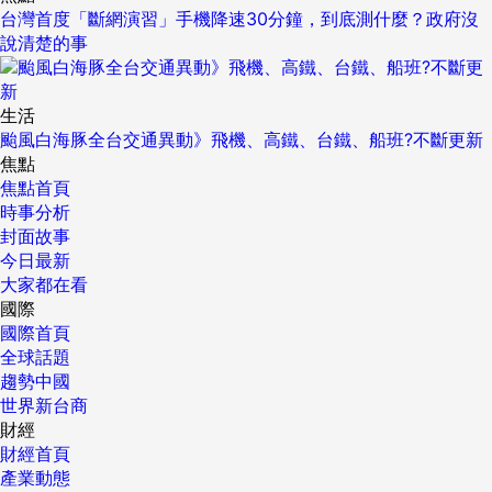
台灣首度「斷網演習」手機降速30分鐘，到底測什麼？政府沒
說清楚的事
生活
颱風白海豚全台交通異動》飛機、高鐵、台鐵、船班?不斷更新
焦點
焦點首頁
時事分析
封面故事
今日最新
大家都在看
國際
國際首頁
全球話題
趨勢中國
世界新台商
財經
財經首頁
產業動態