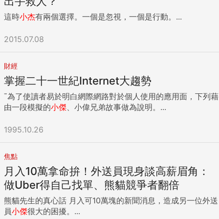
出手救人？
這時
小杰
有兩個選擇。一個是忽視，一個是行動。...
2015.07.08
財經
掌握二十一世紀Internet大趨勢
ˉ為了使讀者易於明白網際網路對於個人使用的應用面，下列藉
由一段模擬的
小傑
、小偉兄弟故事做為說明。...
1995.10.26
焦點
月入10萬拿命拚！外送員現身談高薪眉角：
做Uber得自己找單、熊貓競爭者翻倍
熊貓先生的真心話 月入可10萬塊的新聞消息，造成另一位外送
員
小傑
很大的困擾。...