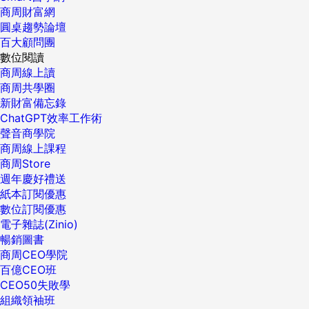
商周財富網
圓桌趨勢論壇
百大顧問團
數位閱讀
商周線上讀
商周共學圈
新財富備忘錄
ChatGPT效率工作術
聲音商學院
商周線上課程
商周Store
週年慶好禮送
紙本訂閱優惠
數位訂閱優惠
電子雜誌(Zinio)
暢銷圖書
商周CEO學院
百億CEO班
CEO50失敗學
組織領袖班