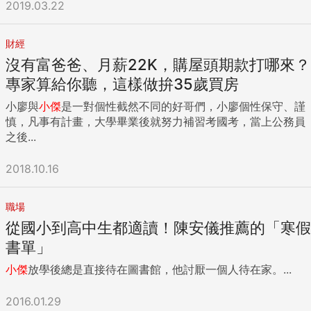
2019.03.22
財經
沒有富爸爸、月薪22K，購屋頭期款打哪來？
專家算給你聽，這樣做拚35歲買房
小廖與
小傑
是一對個性截然不同的好哥們，小廖個性保守、謹
慎，凡事有計畫，大學畢業後就努力補習考國考，當上公務員
之後...
2018.10.16
職場
從國小到高中生都適讀！陳安儀推薦的「寒假
書單」
小傑
放學後總是直接待在圖書館，他討厭一個人待在家。...
2016.01.29