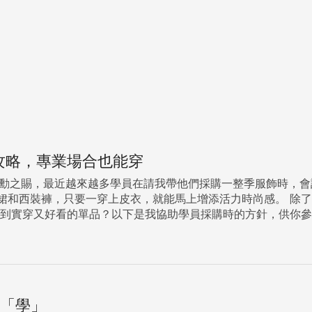
攻略，專業場合也能穿
之賜，最近越來越多學員在請我帶他們採購一整季服飾時，會許願說：「老
能馬上增添活力時尚感。 除了皮衣，皮褲、皮裙也有這樣的功能，讓人趨之若鶩。然而，高品
是我協助學員採購時的方針，供你參考： 1.皮衣的色彩 選購皮衣時，首要的考量就是符
買的是一件萬用皮衣，建議你在符合皮膚色彩屬性的前提下，從純黑、灰、深
不一樣的效果，不妨選擇特殊色，例如淡藍、紫色、紅色、
nZI7gt401M9uw',sig:'Egmqtp9c8zppt3E_KZB7mp2wUFonYwZQ0k
忘「學」
此功效。 金屬元素不一定是鉚釘，有時只是黑色皮衣配上質感上乘的金屬拉鍊，就能