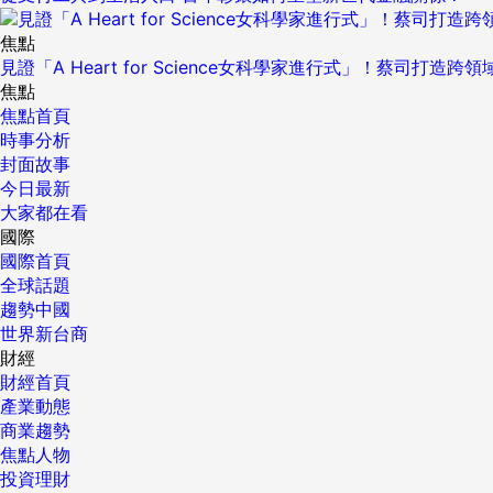
焦點
見證「A Heart for Science女科學家進行式」！蔡司打
焦點
焦點首頁
時事分析
封面故事
今日最新
大家都在看
國際
國際首頁
全球話題
趨勢中國
世界新台商
財經
財經首頁
產業動態
商業趨勢
焦點人物
投資理財