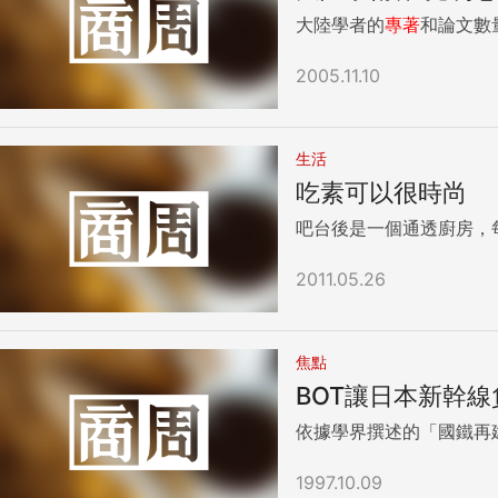
創造出新鮮又有活力的感覺。 如果你的心願是優雅，選擇皮衣時就要特別注重品質，慎選皮質細緻、剪裁優美的簡單皮衣。如果想穿出名媛感，風衣型皮衣是很棒的選擇。 Embed from
大陸學者的
專著
和論文數
Getty Images window.gie=window.gie||functionc{gie.q=gie.q||
[].pushc};giefunction{gie.widgets.load{id:'hXKgyc
2005.11.10
f5Y=',w:'446px',h:'594px',items:'1207754908',caption: true ,tld:'com',is360: false }}; 3.皮
只要穿上皮衣，都會增加整個人的「挺度」。讓你雖瘦卻有份量，雖有肉但腰腹部位
人在買皮質單品時會傾向於選擇較貼身的尺寸。然而，要提醒
材看起來更棒（從側面約可以抓出1.5～3公分左右鬆份的合身度，視身材而定）。 至於近幾年流行的oversize寬鬆版皮衣，若搭配得好
生活
可以考慮。 Embed from Getty Images window.gie=window.gie||functionc{gie.q=gie.q||
吃素可以很時尚
[].pushc};giefunction{gie.widgets.load{id:'i3i6HWTATg
true ,tld:'com',is360: false }}; 4.皮衣選購注意事項：小心染色不均、受損皮質 有時，有些皮料本身已經受了傷，造成皮衣製作的染色過程中，會有不同的「染色堅牢度」。建議你挑選時，
吧台後是一個通透廚房，
如果發現整件皮衣有色差，不管再怎麼喜歡它，還是請你忍痛放棄。因為一經洗滌，將馬上原形畢露！ 5.可以
質單品時，也會將合成皮納入考量。 然而，要提醒你的是，合成皮的特性是容易自然分解，經過一段時間後會出現斑駁、掉皮的狀況。因此若這件皮衣你只打算穿個1、2季，選擇合成皮就
2011.05.26
無妨。 皮質單品的洗滌與保養 很多人對於皮質單品的疑慮是，不知道如何保養。這的確是兩難，因為皮衣、皮褲髒了不洗，傷皮。但是經常清洗不僅所費不貲，也會損害它的質感與壽命。
因此，最好的折衷方式，就是盡量不要讓皮質單品有「髒」的機會。 以皮衣外套為例，建議你平時盡量不要讓皮衣和肌膚直接接觸。冬天出汗量少時無妨，但若你容
套和皮膚之間加上一條絲巾，或穿有領衣服，作為兩者之間的緩衝。 至於，勢必會與身體接觸的皮褲、皮裙，建議在較不容易出汗的天氣穿著，並且避免連續幾天穿
焦點
身體動作延展的特性，尤其是皮褲的膝蓋、臀部部位，在穿著一整天之後，很容易就會出現鼓包的形狀。 如
BOT讓日本新幹
開，就會越來越明顯，最後就難以回復了。 針對皮褲，建議你讓它工作一天、休息幾天，並將皮褲吊掛在通風處，讓它自然回復原狀。 此外，皮質單品最怕濕氣，若沾染雨滴、水滴，要先
用乾淨紙巾擦乾。穿完之後，也不要直接掛回衣櫥，先讓它在乾燥陰涼的環境中通風一日後再收
依據學界撰述的「國鐵再
處的顏色會變得較深或較淺，到時就神仙難救了！ 專業場合穿皮衣的注意事項 皮衣是否可以穿去上班呢？現在的傳統行業服裝自由度比從前開放，像是醫師老師、公務員或傳統行業，只要
不是太誇張離譜，大致都可以被接受。至於在會計、法律行業，皮衣也是休閒星期五穿著的選擇之一。 傳統
1997.10.09
「皮」。最好的穿法是用皮質單品搭配保守的單品，這能讓你看起來專業與創意並存，既