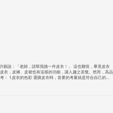
師，請幫我挑一件皮衣！」 這也難怪，畢竟皮衣
合自己的
zFGmtwZI0=',w:'594px',h:'396px',items:'1427924802',capt