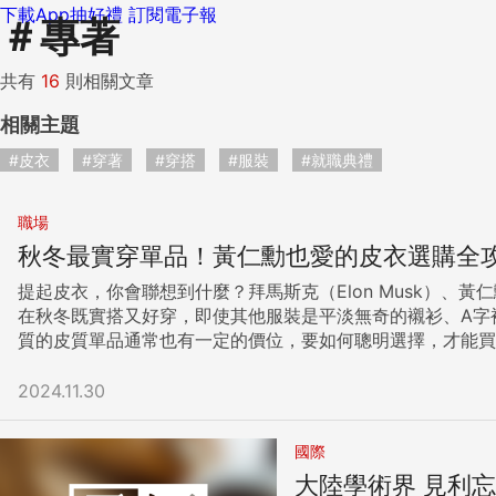
下載App抽好禮
訂閱電子報
＃
專著
共有
16
則相關文章
相關主題
#皮衣
#穿著
#穿搭
#服裝
#就職典禮
職場
秋冬最實穿單品！黃仁勳也愛的皮衣選購全
提起皮衣，你會聯想到什麼？拜馬斯克（Elon Musk）、黃仁勳
在秋冬既實搭又好穿，即使其他服裝是平淡無奇的襯衫、A字裙和西裝褲，只要一穿上皮衣，就
質的皮質單品通常也有一定的價位，要如何聰明選擇，才能買到實穿又好看的單品？以下
「皮膚色彩屬性」，也就是這件皮衣的顏色需要能襯托你的臉色，讓你穿上它就氣色明亮、容光煥發。 若你想
藍、橄欖綠、咖啡、棕色等中性色中挑選，因為這些顏色可以輕易與其他服裝相互搭配。 如果你已經有中性色皮衣，並想要嘗試
2024.11.30
白色等，都可創造衣不驚人死不休的視覺感受。 Embed from Getty Images window.gie=window.gie||functionc{gie.q=gie.q||
[].pushc};giefunction{gie.widgets.load{id:'Vviqx7wLR
國際
true ,tld:'com',is360: false }}; 2.皮衣的款式 近年來皮衣的款式越來越多元，不同的款式能帶出的味道不盡相同，我在為學員選購皮衣時，會綜合考量他本身的氣質與想要塑造的風格。 例
大陸學術界 見利
如，若你覺得自己看起來嚴肅保守，想看起來更開放、更突破，此時皮衣只要有明顯的金屬元素就能收