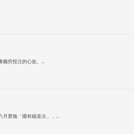
AVu01DuJWH-
形」的特性，很多
留衣物在人呼吸時，身體起伏的空間）的皮質單品，會讓你的身
nMRB0w=',w:'594px',h:'396px',items:'1467879758',caption:
廳所投注的心血。...
月實施「國有鐵道法」，...
、針