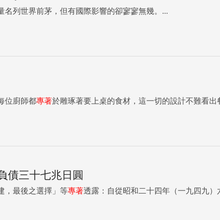
量名列世界前茅，但有國際影響的卻寥寥無幾。...
yLRSZ83YmpYExTLw',sig:'NfaSTnb4gc5A4PSMqSLG6untpcWZU
質單品的合身度 皮衣是修飾身材的最佳法寶，無論你是覺得自己太瘦太單薄，或身材有贅肉，
卻是平順的，不會顯露出肉肉層層堆疊的視覺效果。 由於皮質單品有「越穿越符合身
你的是，不管你覺得自己太胖或太瘦，留有一點「鬆份」（指預
，能傳遞出一種放鬆、頹廢之美，喜歡鬆弛感的人也
N1jIUGtTolUQ',sig:'routtmh0oQNyIPpbr1TWlIYQN0iBpeWzrFycE
每位廚師都
專著
於雕琢著要上桌的食材，這一切的設計不難看出餐
買合成皮、環保皮嗎？ 不論是基於流行、環保或是預算考量，很多人在選購皮
易流汗，可以在皮衣外
著。這是因為皮有隨著
果連續幾天都穿著同一件皮褲，被身體撐開的鼓包還沒有機會回復就又被再度撐
線負債三十七兆日圓
納，以免濕熱導致發霉。 如果真的發霉了，一定要馬上送專業處理，若時間拖得太久，發霉
建，最後之選擇」等
專著
透露：自從昭和二十四年（一九四九）六
行業的粉領族可以穿皮衣或皮裙，但請別穿皮褲去上班，也不要全身上下都是
有著經典的靈魂，又保有突破的精神。 例如，皮衣搭配西裝長褲或簡單的裙裝，皮裙搭配襯衫