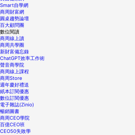
Smart自學網
商周財富網
圓桌趨勢論壇
百大顧問團
數位閱讀
商周線上讀
商周共學圈
新財富備忘錄
ChatGPT效率工作術
聲音商學院
商周線上課程
商周Store
週年慶好禮送
紙本訂閱優惠
數位訂閱優惠
電子雜誌(Zinio)
暢銷圖書
商周CEO學院
百億CEO班
CEO50失敗學