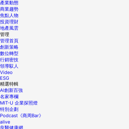
產業動態
商業趨勢
焦點人物
投資理財
地產風雲
管理
管理首頁
創新策略
數位轉型
行銷密技
領導馭人
Video
ESG
精選特輯
AI創新百強
名家專欄
MIT-U 企業探照燈
特別企劃
Podcast《商周Bar》
alive
良醫健康網