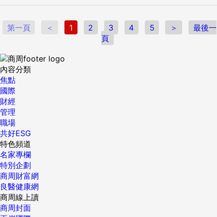
第一頁
＜
1
2
3
4
5
＞
最後一
頁
內容分類
焦點
國際
財經
管理
職場
共好ESG
特色頻道
名家專欄
特別企劃
商周財富網
良醫健康網
商周線上讀
商周封面