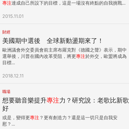
專注
達成自己所設下的目標，這是一場沒有終點的自我挑戰...
2015.11.01
財經
美國期中選後 全球新動盪期來了！
歐洲議會外交委員會前主席布羅克對《德國之聲》表示，期中
選舉後，川普在國內改革受阻，將更
專注
於外交，歐盟將成為
目標...
2018.12.11
職場
想要聽音樂提升
專注
力？研究說：老歌比新歌
好
或是，變得更
專注
？更有創造力？還是這一切只是自我安
慰？...