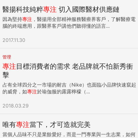
醫揚科技純粹
專注
切入國際醫材供應鏈
因為堅持
專注
，醫揚用全部精神服務醫療界客戶，了解醫療電
腦的終端應用，跟醫界客戶講他們聽得懂的語言...
2017.11.30
管理
專注
目標消費者的需求 老品牌就不怕新秀衝
擊
占有全球四分之一市場的耐吉（Nike）也面臨小品牌快速竄起
的威脅，如
專注
於瑜伽服的露露檸檬（...
2018.03.29
唯有
專注
當下，才可造就完美
當個人品味不只是業餘愛好，而是一門專業與一生志業，如何