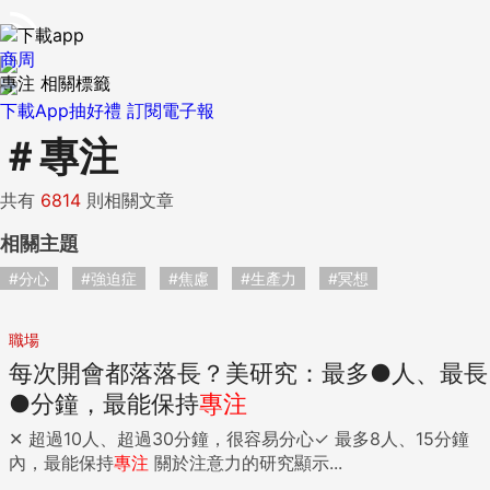
商周
專注 相關標籤
下載App抽好禮
訂閱電子報
＃
專注
共有
6814
則相關文章
相關主題
#分心
#強迫症
#焦慮
#生產力
#冥想
職場
每次開會都落落長？美研究：最多●人、最長
●分鐘，最能保持
專注
✕ 超過10人、超過30分鐘，很容易分心✓ 最多8人、15分鐘
內，最能保持
專注
關於注意力的研究顯示...