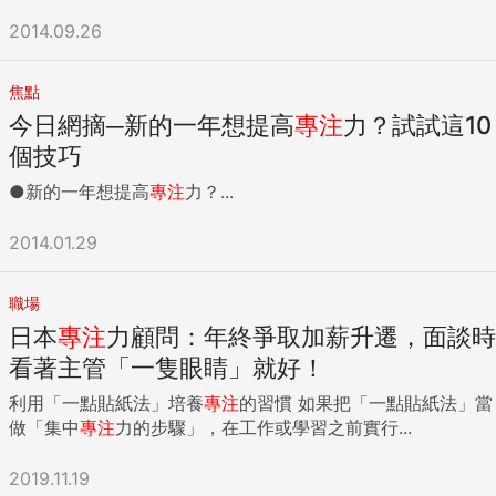
2014.09.26
焦點
今日網摘─新的一年想提高
專注
力？試試這10
個技巧
●新的一年想提高
專注
力？...
2014.01.29
職場
日本
專注
力顧問：年終爭取加薪升遷，面談時
看著主管「一隻眼睛」就好！
利用「一點貼紙法」培養
專注
的習慣 如果把「一點貼紙法」當
做「集中
專注
力的步驟」，在工作或學習之前實行...
2019.11.19