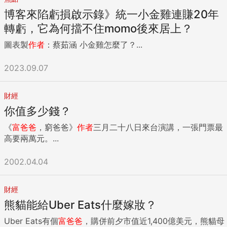
博客來陷虧損啟示錄》統一小金雞連賺20年
轉虧，它為何擋不住momo後來居上？
圖表製
作者
：蔡茹涵 小金雞怎麼了？...
2023.09.07
財經
你值多少錢？
《
富爸爸
，窮爸爸》
作者
三月二十八日來台演講，一張門票最
高要兩萬元。...
2002.04.04
財經
熊貓能給Uber Eats什麼嫁妝？
Uber Eats有個
富爸爸
，購併前夕市值近1,400億美元，熊貓母