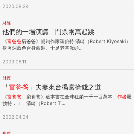
2020.08.24
財經
他們的一場演講 門票兩萬起跳
《
富爸爸
窮爸爸》暢銷作家羅伯特‧清崎（Robert Kiyosaki）
身著深藍色合身西裝、十足老闆派頭...
2009.06.11
財經
「
富爸爸
」夫妻來台揭露搶錢之道
《
富爸爸
，窮爸爸》這本書在全球狂銷一千一百萬本，
作者
羅
勃特．Ｔ．清崎（Robert T....
2002.04.04
焦點