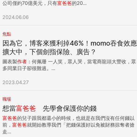
公司僅約70億美元，只有
富爸爸
的20...
2024.06.06
焦點
因為它，博客來獲利掉46%！momo吞食效應
擴大中，下個劍指保險、廣告？
圖表製
作者
：何佩珊 一人笑，眾人哭，當電商龍頭大豐收，眾
多同業日子卻很難過。...
2023.04.27
職場
想當
富爸爸
先學會保護你的錢
富爸爸
的兒子跟我都還小的時候，也就是在我們沒有任何錢以
前，
富爸爸
就開始教導我們「把錢保護好以免被財務掠奪者搶
走...