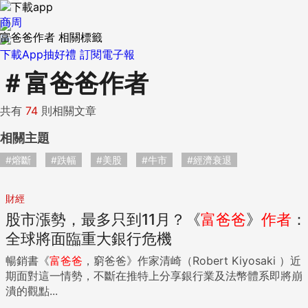
商周
富爸爸作者 相關標籤
下載App抽好禮
訂閱電子報
＃
富爸爸作者
共有
74
則相關文章
相關主題
#熔斷
#跌幅
#美股
#牛市
#經濟衰退
財經
股市漲勢，最多只到11月？《
富爸爸
》
作者
：
全球將面臨重大銀行危機
暢銷書《
富爸爸
，窮爸爸》作家清崎（Robert Kiyosaki ）近
期面對這一情勢，不斷在推特上分享銀行業及法幣體系即將崩
潰的觀點...