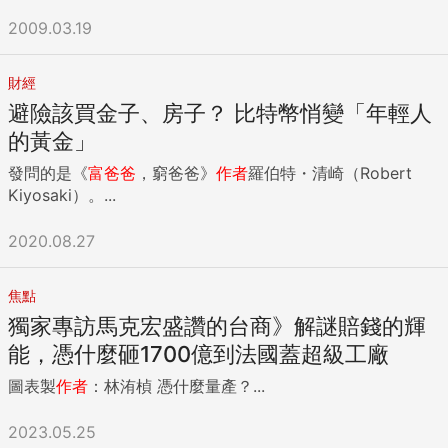
2009.03.19
財經
避險該買金子、房子？ 比特幣悄變「年輕人
的黃金」
發問的是《
富爸爸
，窮爸爸》
作者
羅伯特・清崎（Robert
Kiyosaki）。...
2020.08.27
焦點
獨家專訪馬克宏盛讚的台商》解謎賠錢的輝
能，憑什麼砸1700億到法國蓋超級工廠
圖表製
作者
：林洧楨 憑什麼量產？...
2023.05.25