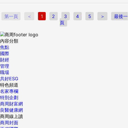
第一頁
＜
1
2
3
4
5
＞
最後一
頁
內容分類
焦點
國際
財經
管理
職場
共好ESG
特色頻道
名家專欄
特別企劃
商周財富網
良醫健康網
商周線上讀
商周封面