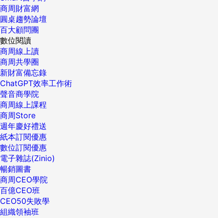
商周財富網
圓桌趨勢論壇
百大顧問團
數位閱讀
商周線上讀
商周共學圈
新財富備忘錄
ChatGPT效率工作術
聲音商學院
商周線上課程
商周Store
週年慶好禮送
紙本訂閱優惠
數位訂閱優惠
電子雜誌(Zinio)
暢銷圖書
商周CEO學院
百億CEO班
CEO50失敗學
組織領袖班