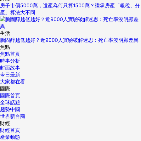
房子市價5000萬，遺產為何只算1500萬？繼承房產「報稅、分
產」算法大不同
生活
膽固醇越低越好？近9000人實驗破解迷思：死亡率沒明顯差異
焦點
焦點首頁
時事分析
封面故事
今日最新
大家都在看
國際
國際首頁
全球話題
趨勢中國
世界新台商
財經
財經首頁
產業動態