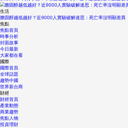
生活
膽固醇越低越好？近9000人實驗破解迷思：死亡率沒明顯差異
焦點
焦點首頁
時事分析
封面故事
今日最新
大家都在看
國際
國際首頁
全球話題
趨勢中國
世界新台商
財經
財經首頁
產業動態
商業趨勢
焦點人物
投資理財