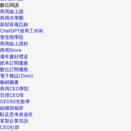
數位閱讀
商周線上讀
商周共學圈
新財富備忘錄
ChatGPT效率工作術
聲音商學院
商周線上課程
商周Store
週年慶好禮送
紙本訂閱優惠
數位訂閱優惠
電子雜誌(Zinio)
暢銷圖書
商周CEO學院
百億CEO班
CEO50失敗學
組織領袖班
駐足思考表達班
客製企業培訓
CEO社群