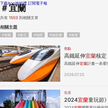
下載App抽好禮
訂閱電子報
＃
宜蘭
共有
1503
則相關文章
相關主題
#首購
#新北
#地標
#涵碧樓
#換屋
焦點
高鐵延伸
宜蘭
核定
高鐵延伸
宜蘭
2026.07.25
生活
2024
宜蘭
童玩節
2024
宜蘭
國際童玩藝術節