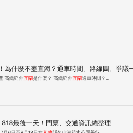
！為什麼不蓋直鐵？通車時間、路線圖、爭議
計畫一表看懂 高鐵延伸
宜蘭
是什麼？ 高鐵延伸
宜蘭
通車時間？...
》818最後一天！門票、交通資訊總整理
7月6日至8月18日在
宜蘭
縣冬山河親水公園舉行。...