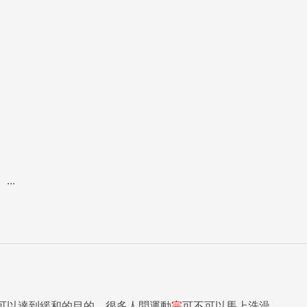
..
可以達到緩和的目的，很多人問運動
完
可不可以馬上洗澡...