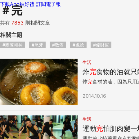
下載App抽好禮
訂閱電子報
＃
完
共有
7853
則相關文章
相關主題
#團隊精神
#尾牙
#敬酒
#尷尬
#偏財運
生活
炸
完
食物的油就只
炸
完
食材的油，因為只用
2014.10.16
生活
運動
完
怕肌肉變一
運動前比較著重在有點動