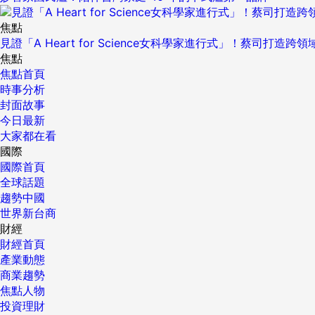
焦點
見證「A Heart for Science女科學家進行式」！蔡司打
焦點
焦點首頁
時事分析
封面故事
今日最新
大家都在看
國際
國際首頁
全球話題
趨勢中國
世界新台商
財經
財經首頁
產業動態
商業趨勢
焦點人物
投資理財