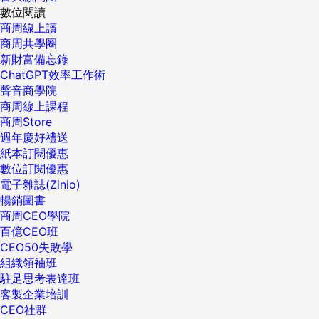
數位閱讀
商周線上讀
商周共學圈
新財富備忘錄
ChatGPT效率工作術
聲音商學院
商周線上課程
商周Store
週年慶好禮送
紙本訂閱優惠
數位訂閱優惠
電子雜誌(Zinio)
暢銷圖書
商周CEO學院
百億CEO班
CEO50失敗學
組織領袖班
駐足思考表達班
客製企業培訓
CEO社群