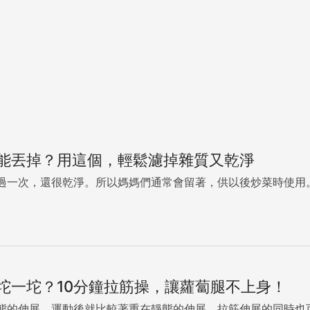
能丟掉？用這個，輕鬆濾掉雜質又乾淨
過一次，還很乾淨。所以媽媽們通常會留著，供以後炒菜時使用。.
坨一坨？10分鐘拉筋操，讓蘿蔔腿不上身！
態的伸展，運動後就比較著重在靜態的伸展，拉筋伸展的同時也