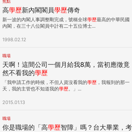
焦點
高
學歷
新內閣閣員
學歷
傳奇
新一波的內閣人事調整剛完成，號稱全球
學歷
最高的中華民國
內閣，在三十八位閣員中計有二十五位博士...
1998.02.12
職場
天啊！這間公司一個月給我8萬，當初應徵竟
然不看我的
學歷
「我申請工作的時候，不但人資沒看我的
學歷
，我報到的那一
天，我的主管也不知道我的
學歷
。」...
2015.01.13
職場
你是職場的「高
學歷
智障」嗎？台大畢業，考