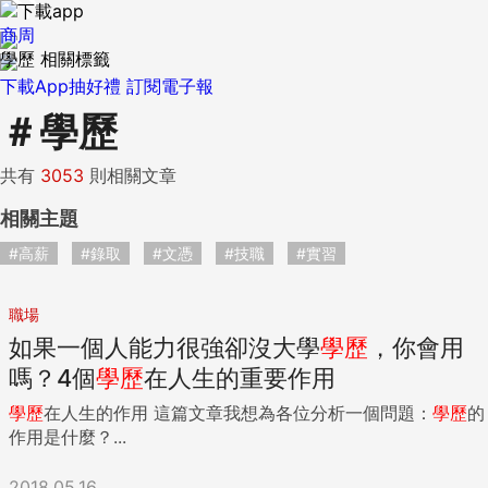
商周
學歷 相關標籤
下載App抽好禮
訂閱電子報
＃
學歷
共有
3053
則相關文章
相關主題
#高薪
#錄取
#文憑
#技職
#實習
職場
如果一個人能力很強卻沒大學
學歷
，你會用
嗎？4個
學歷
在人生的重要作用
學歷
在人生的作用 這篇文章我想為各位分析一個問題：
學歷
的
作用是什麼？...
2018.05.16