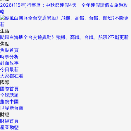
2026(115年)行事曆：中秋節連假4天！全年連假請假＆旅遊攻
略
生活
颱風白海豚全台交通異動》飛機、高鐵、台鐵、船班?不斷更新
焦點
焦點首頁
時事分析
封面故事
今日最新
大家都在看
國際
國際首頁
全球話題
趨勢中國
世界新台商
財經
財經首頁
產業動態