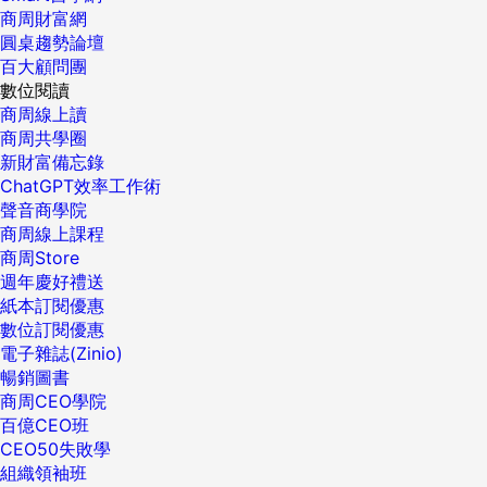
商周財富網
圓桌趨勢論壇
百大顧問團
數位閱讀
商周線上讀
商周共學圈
新財富備忘錄
ChatGPT效率工作術
聲音商學院
商周線上課程
商周Store
週年慶好禮送
紙本訂閱優惠
數位訂閱優惠
電子雜誌(Zinio)
暢銷圖書
商周CEO學院
百億CEO班
CEO50失敗學
組織領袖班