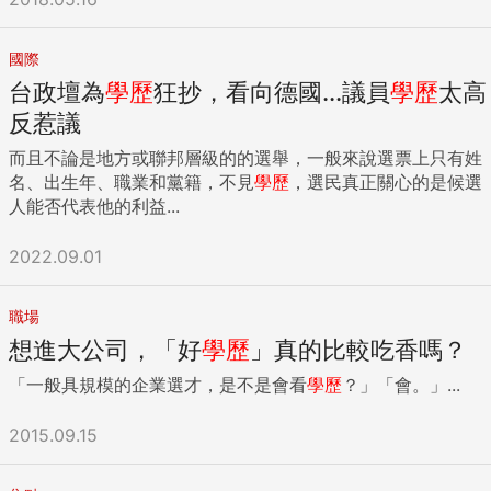
國際
台政壇為
學歷
狂抄，看向德國...議員
學歷
太高
反惹議
而且不論是地方或聯邦層級的的選舉，一般來說選票上只有姓
名、出生年、職業和黨籍，不見
學歷
，選民真正關心的是候選
人能否代表他的利益...
2022.09.01
職場
想進大公司，「好
學歷
」真的比較吃香嗎？
「一般具規模的企業選才，是不是會看
學歷
？」「會。」...
2015.09.15