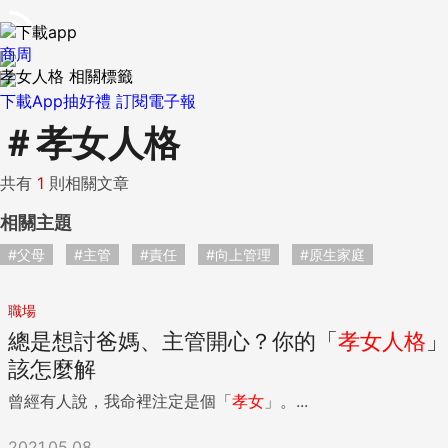
商周
孝女人格 相關標籤
下載App抽好禮
訂閱電子報
＃
孝女人格
共有
1
則相關文章
相關主題
#父母
#主管
#責任
#向上管理
#原生家庭
職場
總是想討爸媽、主管開心？你的「
孝女
人格
」
該怎麼解
曾經有人說，我命裡注定是個「
孝女
」。...
2021.05.08