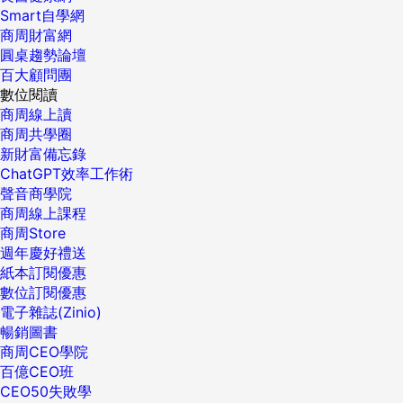
Smart自學網
商周財富網
圓桌趨勢論壇
百大顧問團
數位閱讀
商周線上讀
商周共學圈
新財富備忘錄
ChatGPT效率工作術
聲音商學院
商周線上課程
商周Store
週年慶好禮送
紙本訂閱優惠
數位訂閱優惠
電子雜誌(Zinio)
暢銷圖書
商周CEO學院
百億CEO班
CEO50失敗學