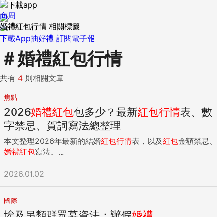
商周
婚禮紅包行情 相關標籤
下載App抽好禮
訂閱電子報
＃
婚禮紅包行情
共有
4
則相關文章
焦點
2026
婚禮
紅包
包多少？最新
紅包
行情
表、數
字禁忌、賀詞寫法總整理
本文整理2026年最新的結婚
紅包
行情
表，以及
紅包
金額禁忌、
婚禮
紅包
寫法。...
2026.01.02
國際
埃及另類群眾募資法：辦假
婚禮