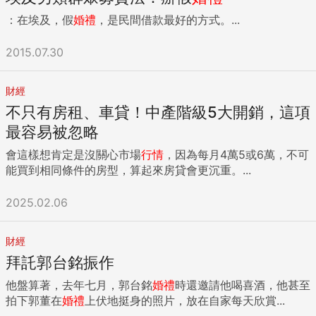
：在埃及，假
婚禮
，是民間借款最好的方式。...
2015.07.30
財經
不只有房租、車貸！中產階級5大開銷，這項
最容易被忽略
會這樣想肯定是沒關心市場
行情
，因為每月4萬5或6萬，不可
能買到相同條件的房型，算起來房貸會更沉重。...
2025.02.06
財經
拜託郭台銘振作
他盤算著，去年七月，郭台銘
婚禮
時還邀請他喝喜酒，他甚至
拍下郭董在
婚禮
上伏地挺身的照片，放在自家每天欣賞...