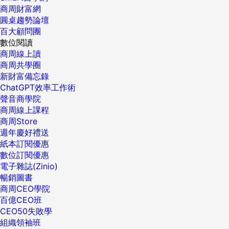
商周財富網
圓桌趨勢論壇
百大顧問團
數位閱讀
商周線上讀
商周共學圈
新財富備忘錄
ChatGPT效率工作術
聲音商學院
商周線上課程
商周Store
週年慶好禮送
紙本訂閱優惠
數位訂閱優惠
電子雜誌(Zinio)
暢銷圖書
商周CEO學院
百億CEO班
CEO50失敗學
組織領袖班