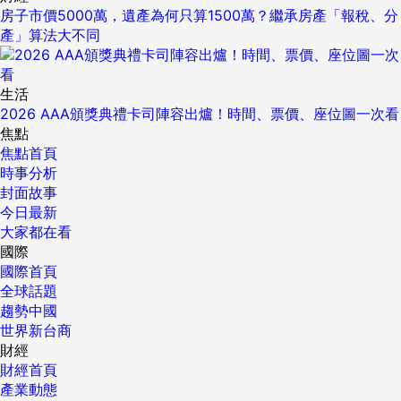
房子市價5000萬，遺產為何只算1500萬？繼承房產「報稅、分
產」算法大不同
生活
2026 AAA頒獎典禮卡司陣容出爐！時間、票價、座位圖一次看
焦點
焦點首頁
時事分析
封面故事
今日最新
大家都在看
國際
國際首頁
全球話題
趨勢中國
世界新台商
財經
財經首頁
產業動態